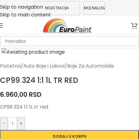
Skip to navigation
REGISTRACIJA
MOJ NALOG
Skip to main content
Početna
/
Auto Boje i Lakovi
/
Boje Za Automobile
CP99 324 1:1 1L TR RED
6.960,00
RSD
CP99 324 1:1 1L tr red
-
+
DODAJ U KORPU