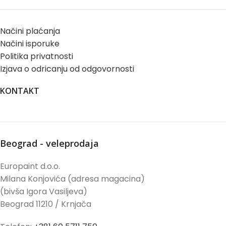
Načini plaćanja
Načini isporuke
Politika privatnosti
Izjava o odricanju od odgovornosti
KONTAKT
Beograd - veleprodaja
Europaint d.o.o.
Milana Konjovića (adresa magacina)
(bivša Igora Vasiljeva)
Beograd 11210 / Krnjača