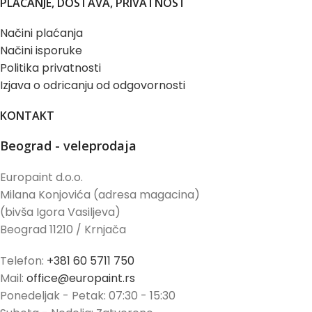
PLAĆANJE, DOSTAVA, PRIVATNOST
Načini plaćanja
Načini isporuke
Politika privatnosti
Izjava o odricanju od odgovornosti
KONTAKT
Beograd - veleprodaja
Europaint d.o.o.
Milana Konjovića (adresa magacina)
(bivša Igora Vasiljeva)
Beograd 11210 / Krnjača
Telefon:
+381 60 5711 750
Mail:
office@europaint.rs
Ponedeljak - Petak: 07:30 - 15:30