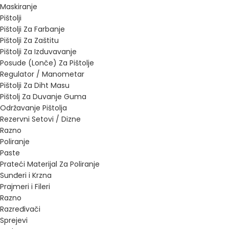
Maskiranje
Pištolji
Pištolji Za Farbanje
Pištolji Za Zaštitu
Pištolji Za Izduvavanje
Posude (Lonče) Za Pištolje
Regulator / Manometar
Pištolji Za Diht Masu
Pištolj Za Duvanje Guma
Održavanje Pištolja
Rezervni Setovi / Dizne
Razno
Poliranje
Paste
Prateći Materijal Za Poliranje
Sunđeri i Krzna
Prajmeri i Fileri
Razno
Razređivači
Sprejevi