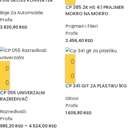
F018 GLOSS KONVERTER
CP 385 2K HS 4:1 PRAJMER
Boje Za Automobile
MOKRO NA MOKRO
Profix
Prajmeri i Fileri
3.820,80
RSD
Profix
2.456,40
RSD
CP 341 GIT ZA PLASTIKU 1KG
CP 055 UNIVERZALNI
Gitovi
RAZREĐIVAČ
Profix
Razređivači
1.606,80
RSD
Profix
–
985,20
RSD
4.524,00
RSD