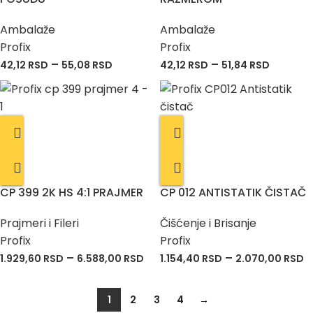
Ambalaže
Ambalaže
Profix
Profix
–
–
42,12
RSD
55,08
RSD
42,12
RSD
51,84
RSD
CP 399 2K HS 4:1 PRAJMER
CP 012 ANTISTATIK ČISTAČ
Prajmeri i Fileri
Čišćenje i Brisanje
Profix
Profix
–
–
1.929,60
RSD
6.588,00
RSD
1.154,40
RSD
2.070,00
RSD
1
2
3
4
→