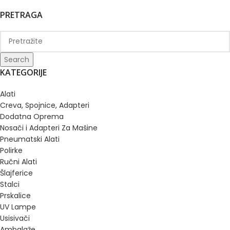
PRETRAGA
Search
KATEGORIJE
Alati
Creva, Spojnice, Adapteri
Dodatna Oprema
Nosači i Adapteri Za Mašine
Pneumatski Alati
Polirke
Ručni Alati
Šlajferice
Stalci
Prskalice
UV Lampe
Usisivači
Ambalaže