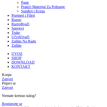
Paste
Prateći Materijal Za Poliranje
Sunđeri i Krzna
Prajmeri i Fileri
Razno
Razređivači
Sprejevi
Trake
Učvršćivači
Zaštita Na Radu
Zaštite
UVOZ
SHOP
DOWNLOAD
KONTAKT
Korpa
Zatvori
Prijavi se
Zatvori
Nemate kreiran nalog?
Registrujte se