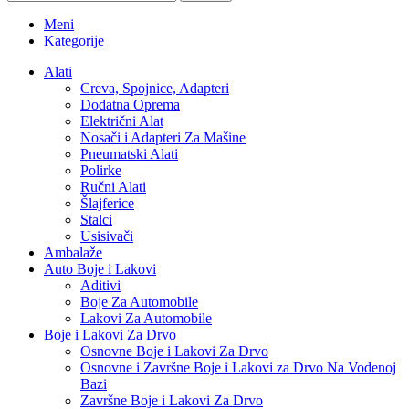
Meni
Kategorije
Alati
Creva, Spojnice, Adapteri
Dodatna Oprema
Električni Alat
Nosači i Adapteri Za Mašine
Pneumatski Alati
Polirke
Ručni Alati
Šlajferice
Stalci
Usisivači
Ambalaže
Auto Boje i Lakovi
Aditivi
Boje Za Automobile
Lakovi Za Automobile
Boje i Lakovi Za Drvo
Osnovne Boje i Lakovi Za Drvo
Osnovne i Završne Boje i Lakovi za Drvo Na Vodenoj
Bazi
Završne Boje i Lakovi Za Drvo