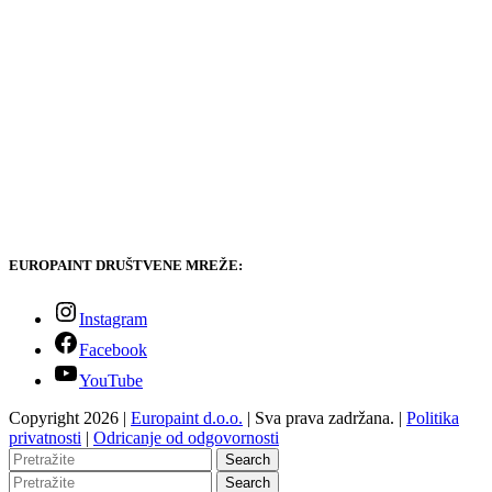
EUROPAINT DRUŠTVENE MREŽE:
Instagram
Facebook
YouTube
Copyright 2026 |
Europaint d.o.o.
| Sva prava zadržana. |
Politika
privatnosti
|
Odricanje od odgovornosti
Search
Search