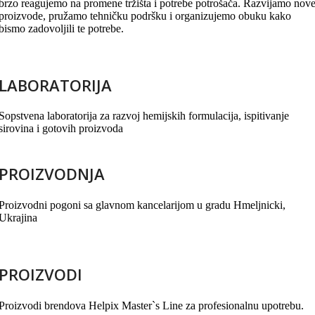
brzo reagujemo na promene tržišta i potrebe potrošača. Razvijamo nov
proizvode, pružamo tehničku podršku i organizujemo obuku kako
bismo zadovoljili te potrebe.
LABORATORIJA
Sopstvena laboratorija za razvoj hemijskih formulacija, ispitivanje
sirovina i gotovih proizvoda
PROIZVODNJA
Proizvodni pogoni sa glavnom kancelarijom u gradu Hmeljnicki,
Ukrajina
PROIZVODI
Proizvodi brendova Helpix Master`s Line za profesionalnu upotrebu.