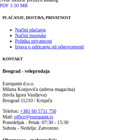
PDF 3.50 MB
PLAĆANJE, DOSTAVA, PRIVATNOST
Načini plaćanja
Načini isporuke
Politika privatnosti
Izjava o odricanju od odgovornosti
KONTAKT
Beograd - veleprodaja
Europaint d.o.o.
Milana Konjovića (adresa magacina)
(bivša Igora Vasiljeva)
Beograd 11210 / Krnjača
Telefon:
+381 60 5711 750
Mail:
office@europaint.rs
Ponedeljak - Petak: 07:30 - 15:30
Subota - Nedelja: Zatvoreno