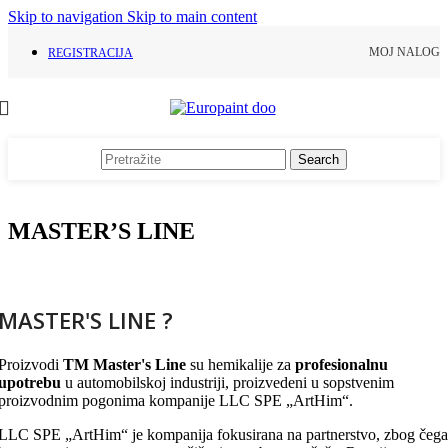
Skip to navigation
Skip to main content
MOJ NALOG
REGISTRACIJA
Search
MASTER’S LINE
MASTER'S LINE ?
Proizvodi
TM Master's Line
su hemikalije za
profesionalnu
upotrebu
u automobilskoj industriji, proizvedeni u sopstvenim
proizvodnim pogonima kompanije LLC SPE „ArtHim“.
LLC SPE „ArtHim“ je kompanija fokusirana na partnerstvo, zbog čega