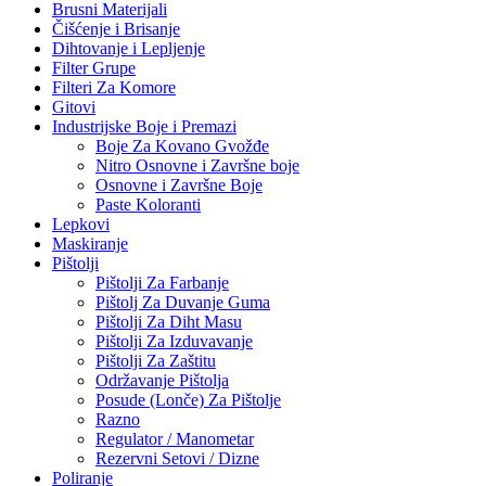
Brusni Materijali
Čišćenje i Brisanje
Dihtovanje i Lepljenje
Filter Grupe
Filteri Za Komore
Gitovi
Industrijske Boje i Premazi
Boje Za Kovano Gvožđe
Nitro Osnovne i Završne boje
Osnovne i Završne Boje
Paste Koloranti
Lepkovi
Maskiranje
Pištolji
Pištolji Za Farbanje
Pištolj Za Duvanje Guma
Pištolji Za Diht Masu
Pištolji Za Izduvavanje
Pištolji Za Zaštitu
Održavanje Pištolja
Posude (Lonče) Za Pištolje
Razno
Regulator / Manometar
Rezervni Setovi / Dizne
Poliranje