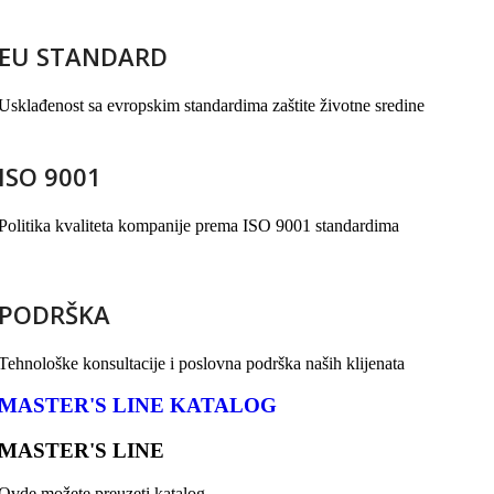
EU STANDARD
Usklađenost sa evropskim standardima zaštite životne sredine
ISO 9001
Politika kvaliteta kompanije prema ISO 9001 standardima
PODRŠKA
Tehnološke konsultacije i poslovna podrška naših klijenata
MASTER'S LINE KATALOG
MASTER'S LINE
Ovde možete preuzeti katalog