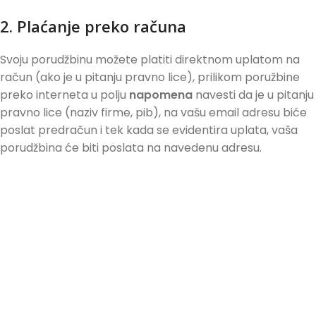
2. Plaćanje preko računa
Svoju porudžbinu možete platiti direktnom uplatom na
račun (ako je u pitanju pravno lice), prilikom poružbine
preko interneta u polju
napomena
navesti da je u pitanju
pravno lice (naziv firme, pib), na vašu email adresu biće
poslat predračun i tek kada se evidentira uplata, vaša
porudžbina će biti poslata na navedenu adresu.