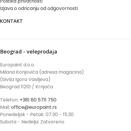
Politika privatnosti
Izjava o odricanju od odgovornosti
KONTAKT
Beograd - veleprodaja
Europaint d.o.o.
Milana Konjovića (adresa magacina)
(bivša Igora Vasiljeva)
Beograd 11210 / Krnjača
Telefon:
+381 60 5711 750
Mail:
office@europaint.rs
Ponedeljak - Petak: 07:30 - 15:30
Subota - Nedelja: Zatvoreno