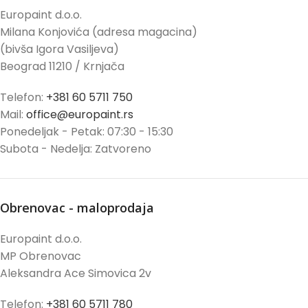
Europaint d.o.o.
Milana Konjovića (adresa magacina)
(bivša Igora Vasiljeva)
Beograd 11210 / Krnjača
Telefon:
+381 60 5711 750
Mail:
office@europaint.rs
Ponedeljak - Petak: 07:30 - 15:30
Subota - Nedelja: Zatvoreno
Obrenovac - maloprodaja
Europaint d.o.o.
MP Obrenovac
Aleksandra Ace Simovica 2v
Telefon:
+381 60 5711 780