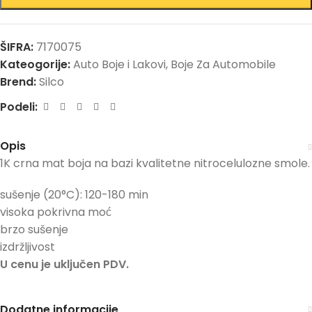
ŠIFRA:
7170075
Kateogorije:
Auto Boje i Lakovi
,
Boje Za Automobile
Brend:
Silco
Podeli:
Opis
1K crna mat boja na bazi kvalitetne nitrocelulozne smole.
sušenje (20°C): 120-180 min
visoka pokrivna moć
brzo sušenje
izdržljivost
U cenu je uključen PDV.
Dodatne informacije