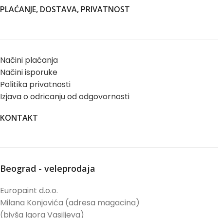
PLAĆANJE, DOSTAVA, PRIVATNOST
Načini plaćanja
Načini isporuke
Politika privatnosti
Izjava o odricanju od odgovornosti
KONTAKT
Beograd - veleprodaja
Europaint d.o.o.
Milana Konjovića (adresa magacina)
(bivša Igora Vasiljeva)