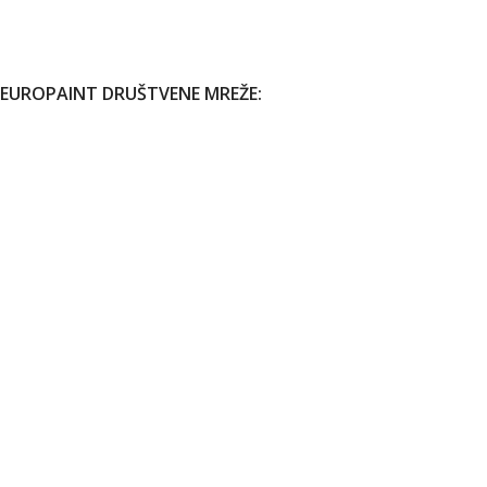
EUROPAINT DRUŠTVENE MREŽE:
Copyright 2026 |
Europaint d.o.o.
| Sva prava zadržana. |
Politika privatnosti
|
Odricanje od odgovornosti
Koristimo kolačiće (eng. cookies) da bismo poboljšali
vaše iskustvo na našoj web stranici. Pregledavanjem ove
web stranice prihvatate našu upotrebu kolačića.