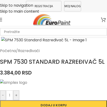
Skip to navigation
REGISTRACIJA
MOJ NALOG
Skip to main content
Početna
/
Razređivači
SPM 7530 STANDARD RAZREĐIVAČ 5L
3.384,00
RSD
-
+
DODAJ U KORPU