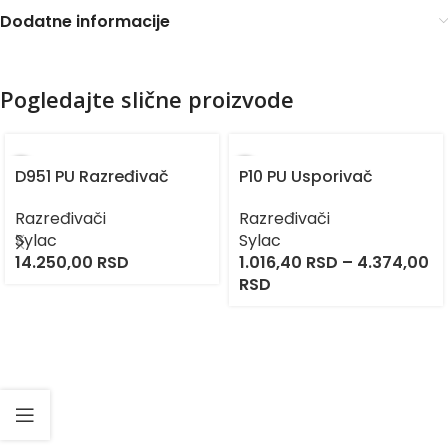
Dodatne informacije
Pogledajte slične proizvode
D951 PU Razređivač
P10 PU Usporivač
Razređivači
Razređivači
Sylac
Sylac
14.250,00
RSD
1.016,40
RSD
–
4.374,00
RSD