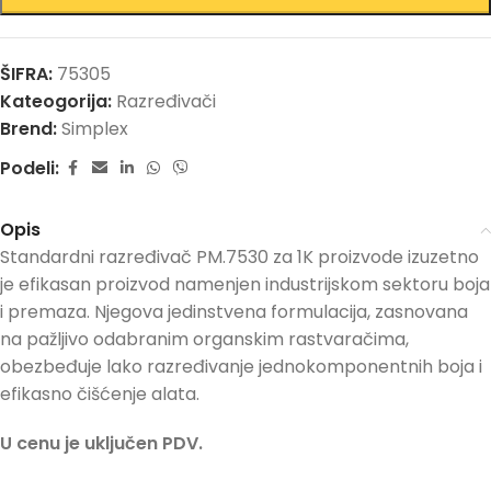
ŠIFRA:
75305
Kateogorija:
Razređivači
Brend:
Simplex
Podeli:
Opis
Standardni razređivač PM.7530 za 1K proizvode izuzetno
je efikasan proizvod namenjen industrijskom sektoru boja
i premaza. Njegova jedinstvena formulacija, zasnovana
na pažljivo odabranim organskim rastvaračima,
obezbeđuje lako razređivanje jednokomponentnih boja i
efikasno čišćenje alata.
U cenu je uključen PDV.