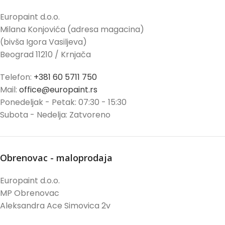
Europaint d.o.o.
Milana Konjovića (adresa magacina)
(bivša Igora Vasiljeva)
Beograd 11210 / Krnjača
Telefon:
+381 60 5711 750
Mail:
office@europaint.rs
Ponedeljak - Petak: 07:30 - 15:30
Subota - Nedelja: Zatvoreno
Obrenovac - maloprodaja
Europaint d.o.o.
MP Obrenovac
Aleksandra Ace Simovica 2v