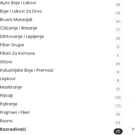
Auto Boje i Lakovi
38
Boje i Lakovi Za Drvo
39
Brusni Materijali
101
Čišćenje i Brisanje
171
Dihtovanje i Lepljenje
28
Filter Grupe
21
Filteri Za Komore
3
Gitovi
26
Industrijske Boje i Premazi
31
Lepkovi
8
Maskiranje
32
Pištolji
129
Poliranje
173
Prajmeri i Fileri
25
Razno
53
P
Razređivači
25