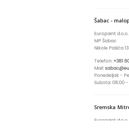
Šabac - malo
Europaint d.o.o.
MP Šabac
Nikole Pašića 13
Telefon:
+381 6
Mail:
sabac@eur
Ponedeljak - Pe
Subota: 08:00 -
Sremska Mitr
Europaint d.o.o.
MP Sremska Mi