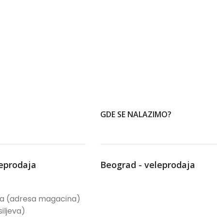
GDE SE NALAZIMO?
leprodaja
Beograd - veleprodaja
ća (adresa magacina)
iljeva)