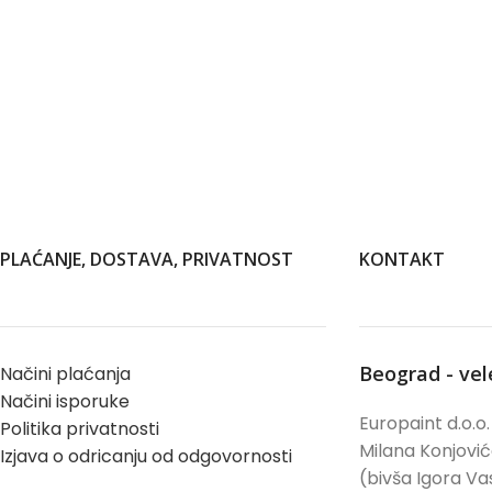
PLAĆANJE, DOSTAVA, PRIVATNOST
KONTAKT
Beograd - ve
Načini plaćanja
Načini isporuke
Europaint d.o.o.
Politika privatnosti
Milana Konjovi
Izjava o odricanju od odgovornosti
(bivša Igora Vas