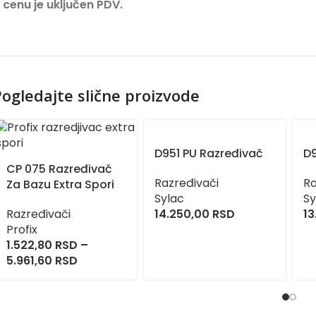
 cenu je uključen PDV.
ogledajte slične proizvode
D951 PU Razređivač
D
CP 075 Razređivač
Razređivači
Ra
Za Bazu Extra Spori
Sylac
Sy
Razređivači
14.250,00
RSD
13
Profix
1.522,80
RSD
–
5.961,60
RSD