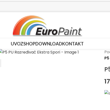
UVOZ
SHOP
DOWNLOAD
KONTAKT
Po
P5
P
1