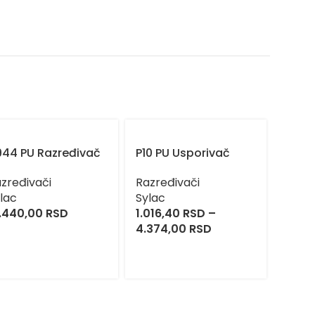
944 PU Razređivač
P10 PU Usporivač
7055 
Razr
zređivači
Razređivači
Stan
lac
Sylac
.440,00
RSD
1.016,40
RSD
–
Razre
4.374,00
RSD
Silco
1.215