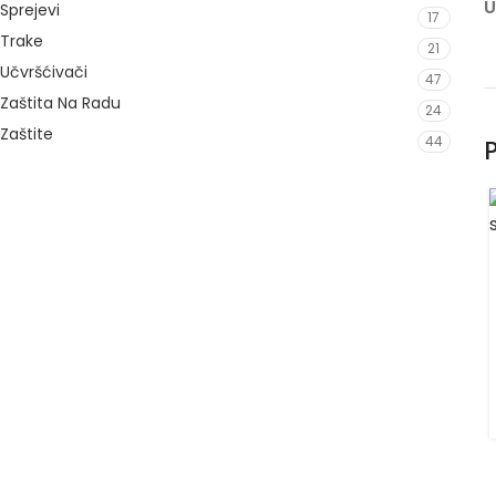
U
Sprejevi
17
Trake
21
Učvršćivači
47
Zaštita Na Radu
24
Zaštite
44
P