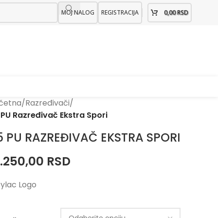
MOJ NALOG
REGISTRACIJA
0,00
RSD
četna
/
Razređivači
/
 PU Razređivač Ekstra Spori
5 PU RAZREĐIVAČ EKSTRA SPORI
7.250,00
RSD