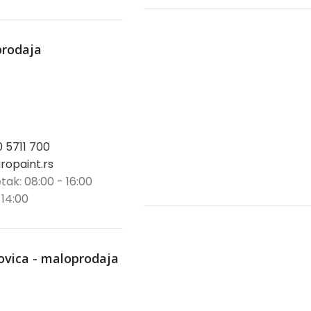
prodaja
0 5711 700
opaint.rs
tak: 08:00 - 16:00
 14:00
ovica - maloprodaja
trovica