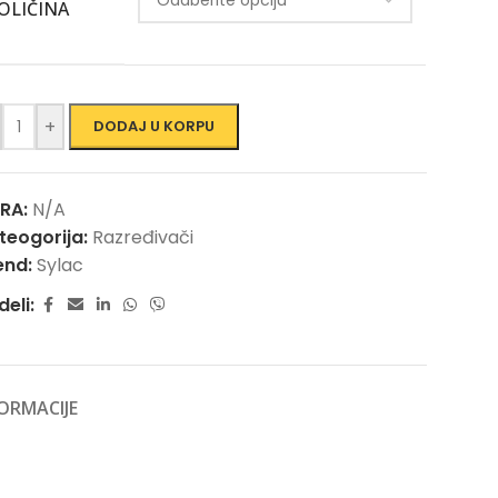
OLIČINA
+
DODAJ U KORPU
FRA:
N/A
teogorija:
Razređivači
end:
Sylac
deli:
ORMACIJE