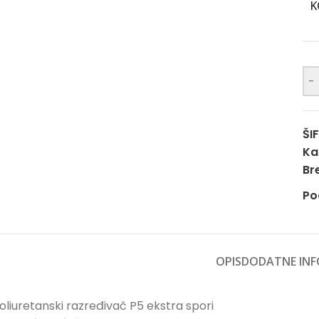
K
-
ŠI
Ka
Br
Po
OPIS
DODATNE INF
oliuretanski razređivač P5 ekstra spori