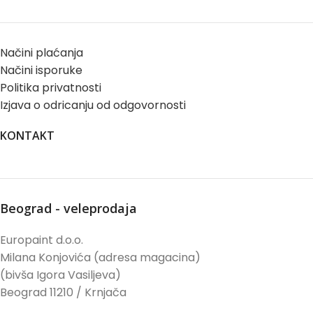
Načini plaćanja
Načini isporuke
Politika privatnosti
Izjava o odricanju od odgovornosti
KONTAKT
Beograd - veleprodaja
Europaint d.o.o.
Milana Konjovića (adresa magacina)
(bivša Igora Vasiljeva)
Beograd 11210 / Krnjača