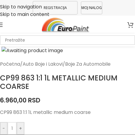
Skip to navigation
REGISTRACIJA
MOJ NALOG
Skip to main content
Početna
/
Auto Boje i Lakovi
/
Boje Za Automobile
CP99 863 1:1 1L METALLIC MEDIUM
COARSE
6.960,00
RSD
CP99 863 1:1 1L metallic medium coarse
-
+