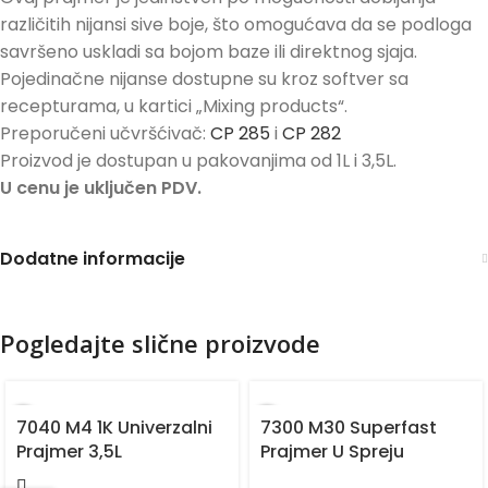
različitih nijansi sive boje, što omogućava da se podloga
savršeno uskladi sa bojom baze ili direktnog sjaja.
Pojedinačne nijanse dostupne su kroz softver sa
recepturama, u kartici „Mixing products“.
Preporučeni učvršćivač:
CP 285
i
CP 282
Proizvod je dostupan u pakovanjima od 1L i 3,5L.
U cenu je uključen PDV.
Dodatne informacije
Pogledajte slične proizvode
7040 M4 1K Univerzalni
7300 M30 Superfast
Prajmer 3,5L
Prajmer U Spreju