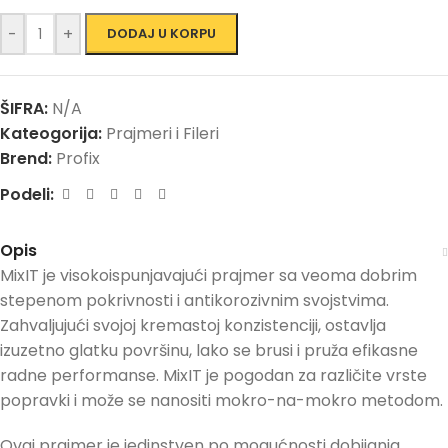
-
+
DODAJ U KORPU
ŠIFRA:
N/A
Kateogorija:
Prajmeri i Fileri
Brend:
Profix
Podeli:
Opis
MixIT je visokoispunjavajući prajmer sa veoma dobrim
stepenom pokrivnosti i antikorozivnim svojstvima.
Zahvaljujući svojoj kremastoj konzistenciji, ostavlja
izuzetno glatku površinu, lako se brusi i pruža efikasne
radne performanse. MixIT je pogodan za različite vrste
popravki i može se nanositi mokro-na-mokro metodom.
Ovaj prajmer je jedinstven po mogućnosti dobijanja