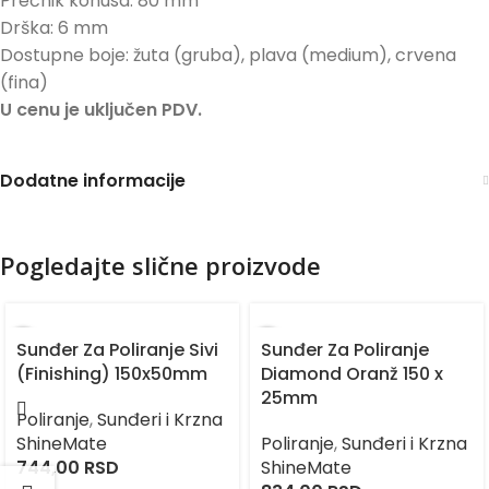
Prečnik konusa: 80 mm
Drška: 6 mm
Dostupne boje: žuta (gruba), plava (medium), crvena
(fina)
U cenu je uključen PDV.
Dodatne informacije
Pogledajte slične proizvode
Sunđer Za Poliranje Sivi
Sunđer Za Poliranje
(Finishing) 150x50mm
Diamond Oranž 150 x
25mm
Poliranje
,
Sunđeri i Krzna
ShineMate
Poliranje
,
Sunđeri i Krzna
744,00
RSD
ShineMate