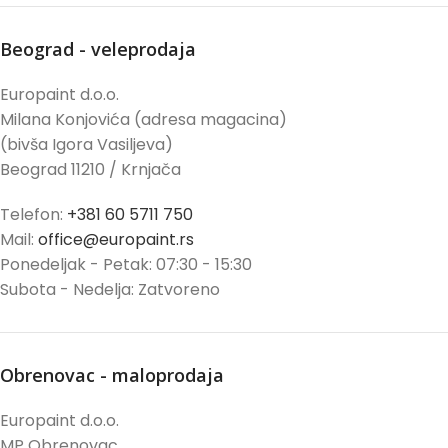
Beograd - veleprodaja
Europaint d.o.o.
Milana Konjovića (adresa magacina)
(bivša Igora Vasiljeva)
Beograd 11210 / Krnjača
Telefon:
+381 60 5711 750
Mail:
office@europaint.rs
Ponedeljak - Petak: 07:30 - 15:30
Subota - Nedelja: Zatvoreno
Obrenovac - maloprodaja
Europaint d.o.o.
MP Obrenovac