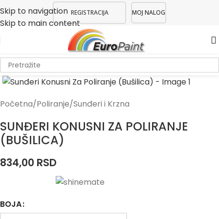
Skip to navigation
REGISTRACIJA
MOJ NALOG
Skip to main content
Početna
/
Poliranje
/
Sunđeri i Krzna
SUNĐERI KONUSNI ZA POLIRANJE
(BUŠILICA)
834,00
RSD
BOJA