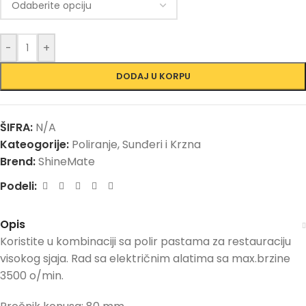
-
+
DODAJ U KORPU
ŠIFRA:
N/A
Kateogorije:
Poliranje
,
Sunđeri i Krzna
Brend:
ShineMate
Podeli:
Opis
Koristite u kombinaciji sa polir pastama za restauraciju
visokog sjaja. Rad sa električnim alatima sa max.brzine
3500 o/min.