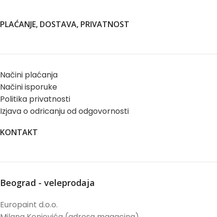
PLAĆANJE, DOSTAVA, PRIVATNOST
Načini plaćanja
Načini isporuke
Politika privatnosti
Izjava o odricanju od odgovornosti
KONTAKT
Beograd - veleprodaja
Europaint d.o.o.
Milana Konjovića (adresa magacina)