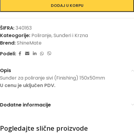
DODAJ U KORPU
ŠIFRA:
340163
Kateogorije:
Poliranje
,
Sunđeri i Krzna
Brend:
ShineMate
Podeli:
Opis
Sunđer za poliranje sivi (Finishing) 150x50mm
U cenu je uključen PDV.
Dodatne informacije
Pogledajte slične proizvode