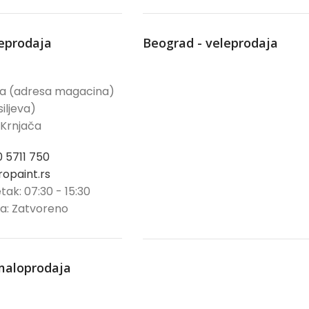
leprodaja
Beograd - veleprodaja
ća (adresa magacina)
iljeva)
 Krnjača
0 5711 750
opaint.rs
tak: 07:30 - 15:30
ja: Zatvoreno
maloprodaja