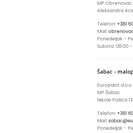
MP Obrenovac
Aleksandra Ace
Telefon:
+381 6
Mail:
obrenovac
Ponedeljak - Pe
Subota: 08:00 -
Šabac - malo
Europaint d.o.o.
MP Šabac
Nikole Pašića 13
Telefon:
+381 6
Mail:
sabac@eur
Ponedeljak - Pe