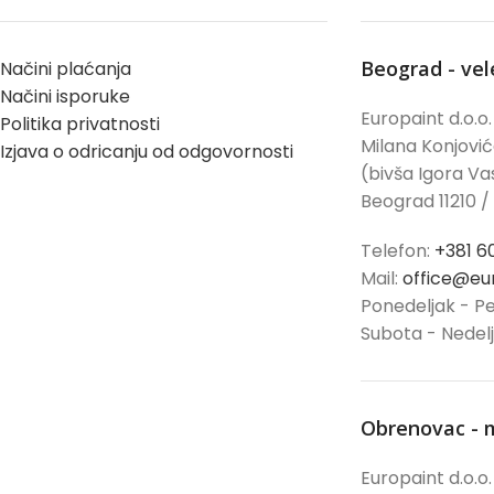
Beograd - ve
Načini plaćanja
Načini isporuke
Europaint d.o.o.
Politika privatnosti
Milana Konjovi
Izjava o odricanju od odgovornosti
(bivša Igora Vas
Beograd 11210 /
Telefon:
+381 6
Mail:
office@eur
Ponedeljak - Pe
Subota - Nedel
Obrenovac - 
Europaint d.o.o.