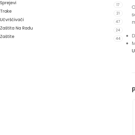
Sprejevi
17
O
Trake
21
s
Učvršćivači
m
47
Zaštita Na Radu
24
D
Zaštite
44
M
U
P