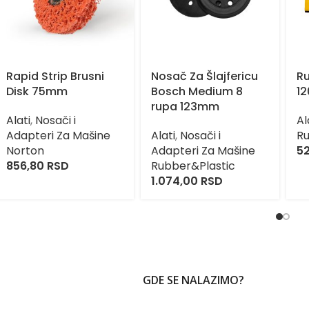
Rapid Strip Brusni
Nosač Za Šlajfericu
Ru
Disk 75mm
Bosch Medium 8
1
rupa 123mm
Alati
,
Nosači i
Al
Adapteri Za Mašine
Alati
,
Nosači i
Ru
Norton
Adapteri Za Mašine
5
856,80
RSD
Rubber&Plastic
1.074,00
RSD
GDE SE NALAZIMO?