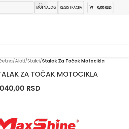
MOJ NALOG
REGISTRACIJA
0,00
RSD
četna
/
Alati
/
Stalci
/
Stalak Za Točak Motocikla
TALAK ZA TOČAK MOTOCIKLA
.040,00
RSD