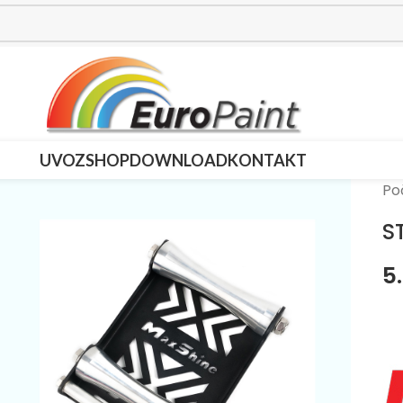
UVOZ
SHOP
DOWNLOAD
KONTAKT
Po
S
5