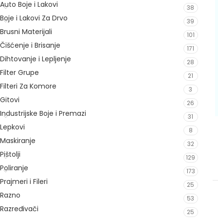
Auto Boje i Lakovi
38
Boje i Lakovi Za Drvo
39
Brusni Materijali
101
Čišćenje i Brisanje
171
Dihtovanje i Lepljenje
28
Filter Grupe
21
Filteri Za Komore
3
Gitovi
26
Industrijske Boje i Premazi
31
Lepkovi
8
Maskiranje
32
Pištolji
129
Poliranje
173
Prajmeri i Fileri
25
Razno
53
Razređivači
25