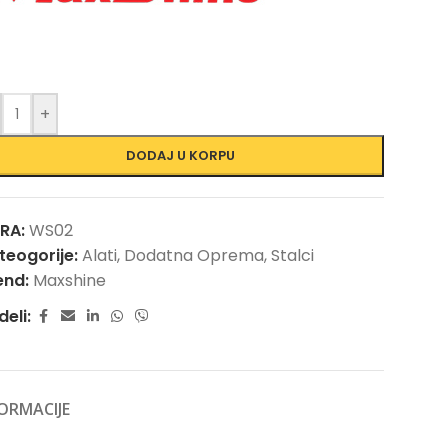
+
DODAJ U KORPU
FRA:
WS02
teogorije:
Alati
,
Dodatna Oprema
,
Stalci
end:
Maxshine
deli:
ORMACIJE