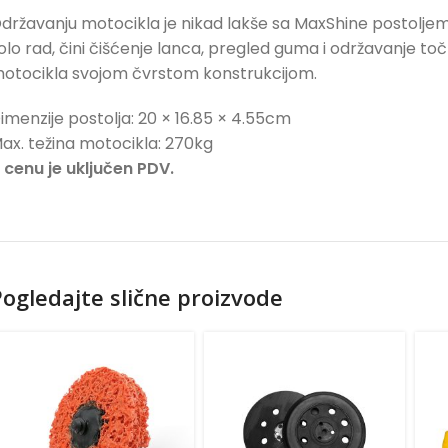
državanju motocikla je nikad lakše sa MaxShine postoljem 
olo rad, čini čišćenje lanca, pregled guma i održavanje to
otocikla svojom čvrstom konstrukcijom.
imenzije postolja: 20 × 16.85 × 4.55cm
ax. težina motocikla: 270kg
 cenu je uključen PDV.
ogledajte slične proizvode