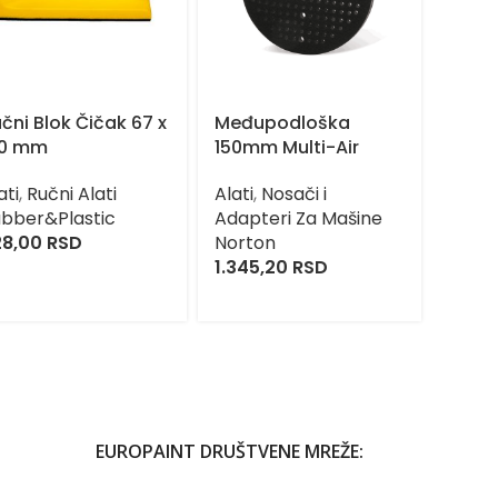
čni Blok Čičak 67 x
Međupodloška
7703
20 mm
150mm Multi-Air
Alati
,
ati
,
Ručni Alati
Alati
,
Nosači i
Silco
bber&Plastic
Adapteri Za Mašine
9.828
28,00
RSD
Norton
1.345,20
RSD
EUROPAINT DRUŠTVENE MREŽE: