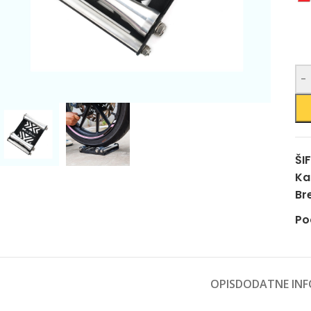
-
ŠI
Ka
Br
Po
OPIS
DODATNE INF