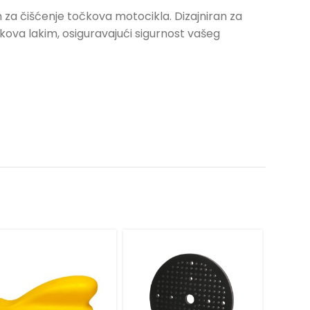
za čišćenje točkova motocikla. Dizajniran za
čkova lakim, osiguravajući sigurnost vašeg