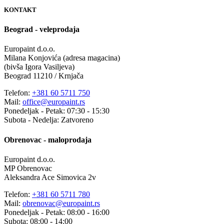
KONTAKT
Beograd - veleprodaja
Europaint d.o.o.
Milana Konjovića (adresa magacina)
(bivša Igora Vasiljeva)
Beograd 11210 / Krnjača
Telefon:
+381 60 5711 750
Mail:
office@europaint.rs
Ponedeljak - Petak: 07:30 - 15:30
Subota - Nedelja: Zatvoreno
Obrenovac - maloprodaja
Europaint d.o.o.
MP Obrenovac
Aleksandra Ace Simovica 2v
Telefon:
+381 60 5711 780
Mail:
obrenovac@europaint.rs
Ponedeljak - Petak: 08:00 - 16:00
Subota: 08:00 - 14:00