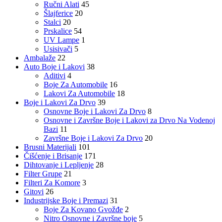
Ručni Alati
45
Šlajferice
20
Stalci
20
Prskalice
54
UV Lampe
1
Usisivači
5
Ambalaže
22
Auto Boje i Lakovi
38
Aditivi
4
Boje Za Automobile
16
Lakovi Za Automobile
18
Boje i Lakovi Za Drvo
39
Osnovne Boje i Lakovi Za Drvo
8
Osnovne i Završne Boje i Lakovi za Drvo Na Vodenoj
Bazi
11
Završne Boje i Lakovi Za Drvo
20
Brusni Materijali
101
Čišćenje i Brisanje
171
Dihtovanje i Lepljenje
28
Filter Grupe
21
Filteri Za Komore
3
Gitovi
26
Industrijske Boje i Premazi
31
Boje Za Kovano Gvožđe
2
Nitro Osnovne i Završne boje
5