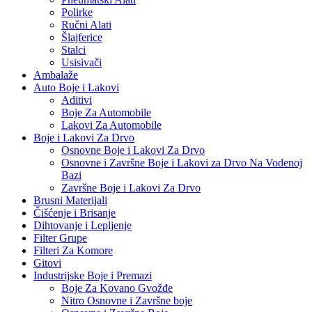
Polirke
Ručni Alati
Šlajferice
Stalci
Usisivači
Ambalaže
Auto Boje i Lakovi
Aditivi
Boje Za Automobile
Lakovi Za Automobile
Boje i Lakovi Za Drvo
Osnovne Boje i Lakovi Za Drvo
Osnovne i Završne Boje i Lakovi za Drvo Na Vodenoj
Bazi
Završne Boje i Lakovi Za Drvo
Brusni Materijali
Čišćenje i Brisanje
Dihtovanje i Lepljenje
Filter Grupe
Filteri Za Komore
Gitovi
Industrijske Boje i Premazi
Boje Za Kovano Gvožđe
Nitro Osnovne i Završne boje