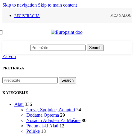
Skip to navigation
Skip to main content
MOJ NALOG
REGISTRACIJA
Search
Zatvori
PRETRAGA
Search
KATEGORIJE
Alati
336
Creva, Spojnice, Adapteri
54
Dodatna Oprema
29
Nosači i Adapteri Za Mašine
80
Pneumatski Alati
12
Polirke
18