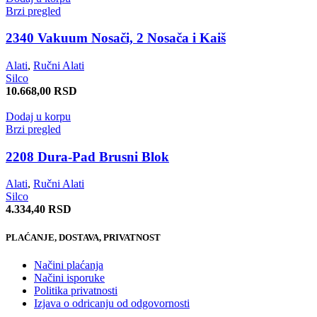
Brzi pregled
2340 Vakuum Nosači, 2 Nosača i Kaiš
Alati
,
Ručni Alati
Silco
10.668,00
RSD
Dodaj u korpu
Brzi pregled
2208 Dura-Pad Brusni Blok
Alati
,
Ručni Alati
Silco
4.334,40
RSD
PLAĆANJE, DOSTAVA, PRIVATNOST
Načini plaćanja
Načini isporuke
Politika privatnosti
Izjava o odricanju od odgovornosti