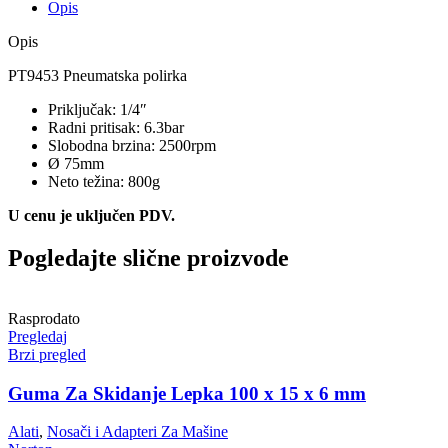
Opis
Opis
PT9453 Pneumatska polirka
Priključak: 1/4″
Radni pritisak: 6.3bar
Slobodna brzina: 2500rpm
Ø 75mm
Neto težina: 800g
U cenu je uključen PDV.
Pogledajte slične proizvode
Rasprodato
Pregledaj
Brzi pregled
Guma Za Skidanje Lepka 100 x 15 x 6 mm
Alati
,
Nosači i Adapteri Za Mašine