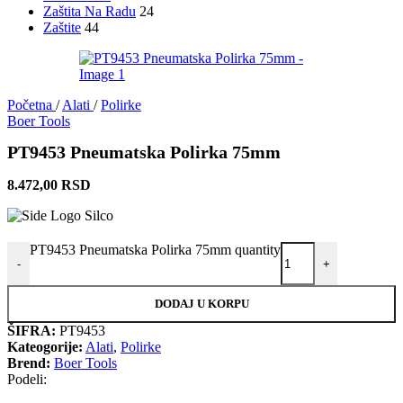
Zaštita Na Radu
24
Zaštite
44
Početna
/
Alati
/
Polirke
Boer Tools
PT9453 Pneumatska Polirka 75mm
8.472,00
RSD
PT9453 Pneumatska Polirka 75mm quantity
-
+
DODAJ U KORPU
ŠIFRA:
PT9453
Kateogorije:
Alati
,
Polirke
Brend:
Boer Tools
Podeli: