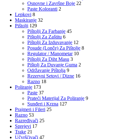
Osnovne i Završne Boje
22
Paste Koloranti
2
Lepkovi
8
Maskiranje
32
Pištolji
129
Pištolji Za Farbanje
45
Pištolji Za Zaštitu
6
Pištolji Za Izduvavanje
12
Posude (Lonče) Za Pištolje
8
Regulator / Manometar
10
Pištolji Za Diht Masu
3
Pištolj Za Duvanje Guma
2
Održavanje Pištolja
9
Rezervni Setovi / Dizne
16
Razno
18
Poliranje
173
Paste
37
Prateći Materijal Za Poliranje
9
Sunđeri i Krzna
127
Prajmeri i Fileri
25
Razno
53
Razređivači
25
Sprejevi
17
Trake
21
Učvršćivači
47