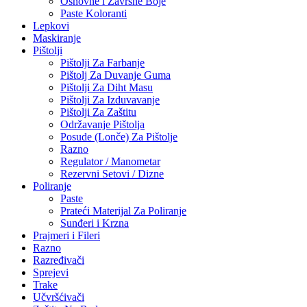
Osnovne i Završne Boje
Paste Koloranti
Lepkovi
Maskiranje
Pištolji
Pištolji Za Farbanje
Pištolj Za Duvanje Guma
Pištolji Za Diht Masu
Pištolji Za Izduvavanje
Pištolji Za Zaštitu
Održavanje Pištolja
Posude (Lonče) Za Pištolje
Razno
Regulator / Manometar
Rezervni Setovi / Dizne
Poliranje
Paste
Prateći Materijal Za Poliranje
Sunđeri i Krzna
Prajmeri i Fileri
Razno
Razređivači
Sprejevi
Trake
Učvršćivači