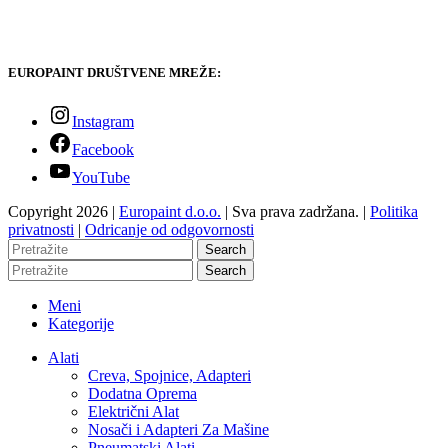
EUROPAINT DRUŠTVENE MREŽE:
Instagram
Facebook
YouTube
Copyright 2026 |
Europaint d.o.o.
| Sva prava zadržana. |
Politika
privatnosti
|
Odricanje od odgovornosti
Search
Search
Meni
Kategorije
Alati
Creva, Spojnice, Adapteri
Dodatna Oprema
Električni Alat
Nosači i Adapteri Za Mašine
Pneumatski Alati