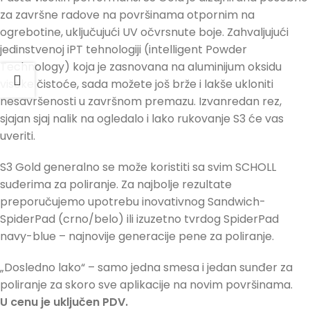
za završne radove na površinama otpornim na
ogrebotine, uključujući UV očvrsnute boje. Zahvaljujući
jedinstvenoj iPT tehnologiji (intelligent Powder
Technology) koja je zasnovana na aluminijum oksidu
visoke čistoće, sada možete još brže i lakše ukloniti
nesavršenosti u završnom premazu. Izvanredan rez,
sjajan sjaj nalik na ogledalo i lako rukovanje S3 će vas
uveriti.
S3 Gold generalno se može koristiti sa svim SCHOLL
suđerima za poliranje. Za najbolje rezultate
preporučujemo upotrebu inovativnog Sandwich-
SpiderPad (crno/belo) ili izuzetno tvrdog SpiderPad
navy-blue – najnovije generacije pene za poliranje.
„Dosledno lako“ – samo jedna smesa i jedan sunđer za
poliranje za skoro sve aplikacije na novim površinama.
U cenu je uključen PDV.