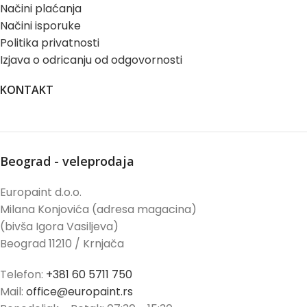
Načini plaćanja
Načini isporuke
Politika privatnosti
Izjava o odricanju od odgovornosti
KONTAKT
Beograd - veleprodaja
Europaint d.o.o.
Milana Konjovića (adresa magacina)
(bivša Igora Vasiljeva)
Beograd 11210 / Krnjača
Telefon:
+381 60 5711 750
Mail:
office@europaint.rs