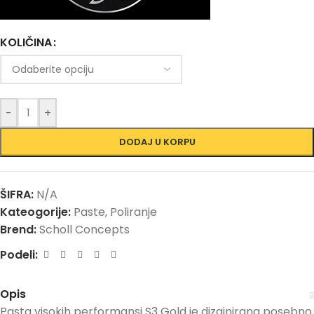
KOLIČINA
-
+
DODAJ U KORPU
ŠIFRA:
N/A
Kateogorije:
Paste
,
Poliranje
Brend:
Scholl Concepts
Podeli:
Opis
Pasta visokih performansi S3 Gold je dizajnirana posebno