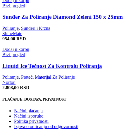
Dodaj u korpu
Brzi pregled
Sunđer Za Poliranje Diamond Zeleni 150 x 25mm
Poliranje
,
Sunđeri i Krzna
ShineMate
954,00
RSD
Dodaj u korpu
Brzi pregled
Liquid Ice Tečnost Za Kontrolu Poliranja
Poliranje
,
Prateći Materijal Za Poliranje
Norton
2.808,00
RSD
PLAĆANJE, DOSTAVA, PRIVATNOST
Načini plaćanja
Načini isporuke
Politika privatnosti
Izjava o odricanju od odgovornosti