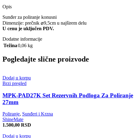
Opis
Sunđer za poliranje konusni
Dimenzije: prečnik ⌀9,5cm u najširem delu
U cenu je uključen PDV.
Dodatne informacije
Težina
0,06 kg
Pogledajte slične proizvode
Dodaj u korpu
Brzi pregled
MPK-PAD27K Set Rezervnih Podloga Za Poliranje
27mm
Poliranje
,
Sunđeri i Krzna
ShineMate
1.500,00
RSD
Dodaj u korpu