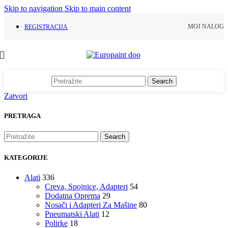
Skip to navigation
Skip to main content
MOJ NALOG
REGISTRACIJA
Search
Zatvori
PRETRAGA
Search
KATEGORIJE
Alati
336
Creva, Spojnice, Adapteri
54
Dodatna Oprema
29
Nosači i Adapteri Za Mašine
80
Pneumatski Alati
12
Polirke
18