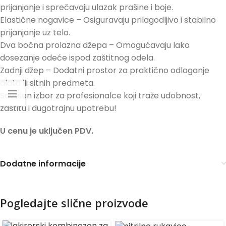
prijanjanje i sprečavaju ulazak prašine i boje.
Elastične nogavice – Osiguravaju prilagodljivo i stabilno
prijanjanje uz telo.
Dva bočna prolazna džepa – Omogućavaju lako
dosezanje odeće ispod zaštitnog odela.
Zadnji džep – Dodatni prostor za praktično odlaganje
alata ili sitnih predmeta.
Savršen izbor za profesionalce koji traže udobnost,
zaštitu i dugotrajnu upotrebu!
U cenu je uključen PDV.
Dodatne informacije
Pogledajte slične proizvode