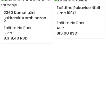
Zaštitne Rukavice Nitril
2360 Kamuflažni
Crne 100/1
Lakirerski Kombinezon
Zaštita Na Radu
Zaštita Na Radu
APP
Silco
816,00
RSD
8.318,40
RSD