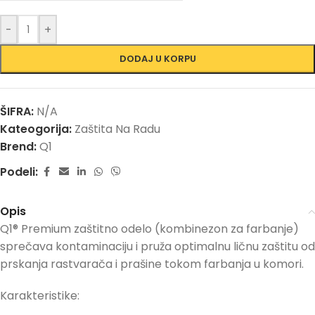
-
+
DODAJ U KORPU
ŠIFRA:
N/A
Kateogorija:
Zaštita Na Radu
Brend:
Q1
Podeli:
Opis
Q1® Premium zaštitno odelo (kombinezon za farbanje)
sprečava kontaminaciju i pruža optimalnu ličnu zaštitu od
prskanja rastvarača i prašine tokom farbanja u komori.
Karakteristike: