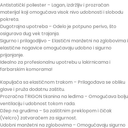
Antistatički poliester – Lagan, izdržljiv i prozračan
materijal koji omogućava visok nivo udobnosti i slobodu
pokreta.
Dugotrajna upotreba – Odelo je potpuno perivo, što
osigurava dug vek trajanja.
Sigurno i prilagodljivo – Elastični manžetni na zglobovima i
elastične nogavice omogućavaju udobno i sigurno
prijanjanje.
Idealno za profesionalnu upotrebu u lakirnicama i
farbarskim komorama!
Kapuljača sa elastičnom trakom – Prilagođava se obliku
glave i pruža dodatnu zaštitu.
Prozračna TRIGON tkanina na leđima – Omogućava bolju
ventilaciju i udobnost tokom rada.
Džep na grudima – Sa zaštitnim preklopom i čičak
(Velcro) zatvaračem za sigurnost.
Udobni manžetni na zglobovima – Omogućavaju sigurno