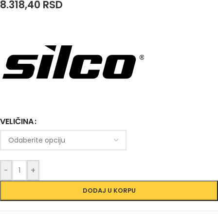
8.318,40
RSD
VELIČINA
-
+
DODAJ U KORPU