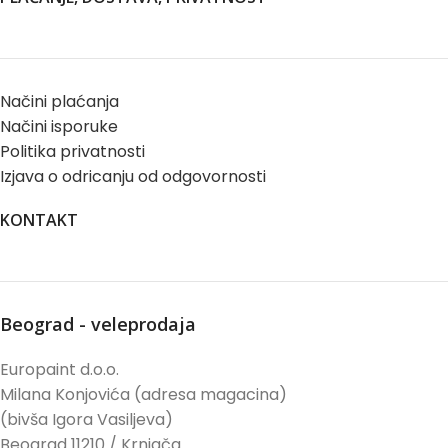
Načini plaćanja
Načini isporuke
Politika privatnosti
Izjava o odricanju od odgovornosti
KONTAKT
Beograd - veleprodaja
Europaint d.o.o.
Milana Konjovića (adresa magacina)
(bivša Igora Vasiljeva)
Beograd 11210 / Krnjača