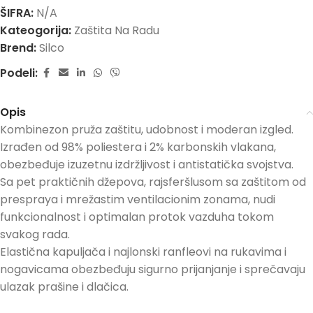
ŠIFRA:
N/A
Kateogorija:
Zaštita Na Radu
Brend:
Silco
Podeli:
Opis
Kombinezon pruža zaštitu, udobnost i moderan izgled.
Izrađen od 98% poliestera i 2% karbonskih vlakana,
obezbeđuje izuzetnu izdržljivost i antistatička svojstva.
Sa pet praktičnih džepova, rajsferšlusom sa zaštitom od
prespraya i mrežastim ventilacionim zonama, nudi
funkcionalnost i optimalan protok vazduha tokom
svakog rada.
Elastična kapuljača i najlonski ranfleovi na rukavima i
nogavicama obezbeđuju sigurno prijanjanje i sprečavaju
ulazak prašine i dlačica.