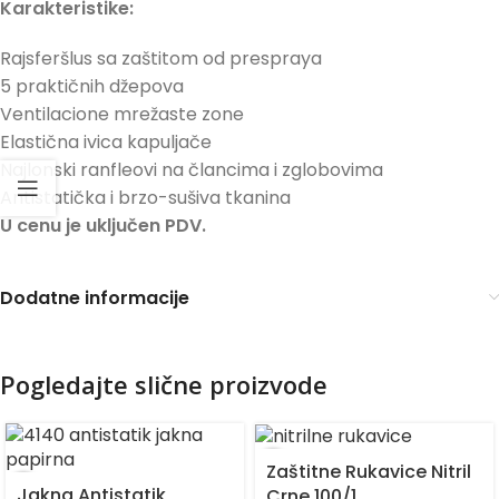
Karakteristike:
Rajsferšlus sa zaštitom od prespraya
5 praktičnih džepova
Ventilacione mrežaste zone
Elastična ivica kapuljače
Najlonski ranfleovi na člancima i zglobovima
Antistatička i brzo-sušiva tkanina
U cenu je uključen PDV.
Dodatne informacije
Pogledajte slične proizvode
Zaštitne Rukavice Nitril
Jakna Antistatik
Crne 100/1