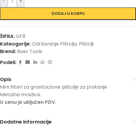
-
+
DODAJ U KORPU
ŠIFRA:
GF9
Kateogorije:
Održavanje Pištolja
,
Pištolji
Brend:
Boer Tools
Podeli:
Opis
Mini filteri za gravitacione pištolje za prskanje
Metalna mrežica.
U cenu je uključen PDV.
Dodatne informacije