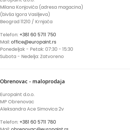
Milana Konjovića (adresa magacina)
(bivša Igora Vasiljeva)
Beograd 11210 / Krnjača
Telefon:
+381 60 5711 750
Mail:
office@europaint.rs
Ponedeljak - Petak: 07:30 - 15:30
Subota - Nedelja: Zatvoreno
Obrenovac - maloprodaja
Europaint d.o.o.
MP Obrenovac
Aleksandra Ace Simovica 2v
Telefon:
+381 60 5711 780
Mail:
obrenovac@europaint.rs