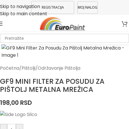
Skip to navigation
REGISTRACIJA
MOJ NALOG
Skip to main content
Početna
/
Pištolji
/
Održavanje Pištolja
GF9 MINI FILTER ZA POSUDU ZA
PIŠTOLJ METALNA MREŽICA
198,00
RSD