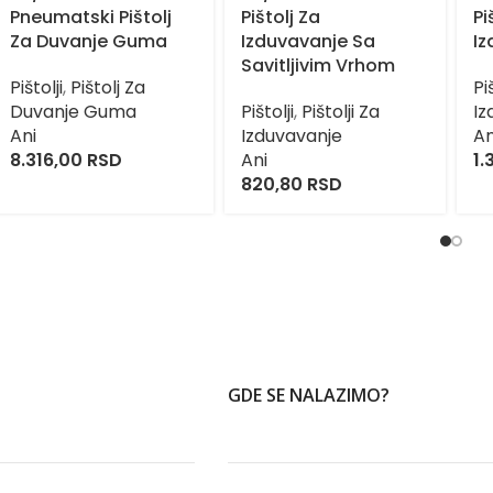
Pneumatski Pištolj
Pištolj Za
Pi
Za Duvanje Guma
Izduvavanje Sa
Iz
Savitljivim Vrhom
Pištolji
,
Pištolj Za
Pi
Duvanje Guma
Pištolji
,
Pištolji Za
Iz
Ani
Izduvavanje
An
8.316,00
RSD
Ani
1.
820,80
RSD
GDE SE NALAZIMO?