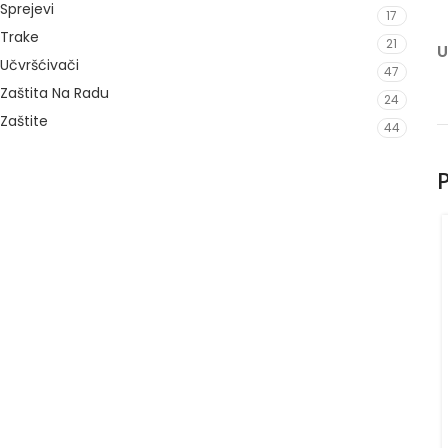
Sprejevi
17
Trake
21
U
Učvršćivači
47
Zaštita Na Radu
24
Zaštite
44
P