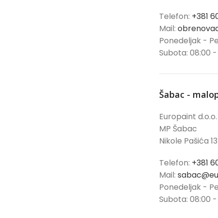
Telefon:
+381 6
Mail:
obrenovac
Ponedeljak - Pe
Subota: 08:00 -
Šabac - malo
Europaint d.o.o.
MP Šabac
Nikole Pašića 13
Telefon:
+381 6
Mail:
sabac@eur
Ponedeljak - Pe
Subota: 08:00 -