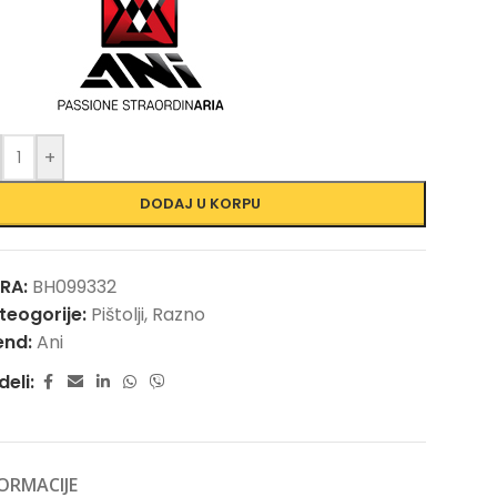
+
DODAJ U KORPU
FRA:
BH099332
teogorije:
Pištolji
,
Razno
end:
Ani
deli:
ORMACIJE