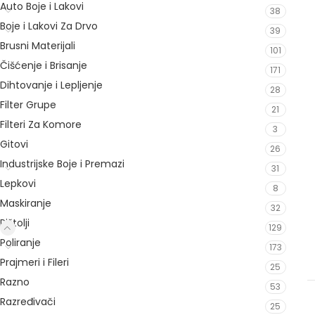
Auto Boje i Lakovi
38
Boje i Lakovi Za Drvo
39
Brusni Materijali
101
Čišćenje i Brisanje
171
Dihtovanje i Lepljenje
28
Filter Grupe
21
Filteri Za Komore
3
Gitovi
26
Industrijske Boje i Premazi
31
Lepkovi
8
Maskiranje
32
Pištolji
129
Poliranje
173
Prajmeri i Fileri
25
Razno
53
Razređivači
25