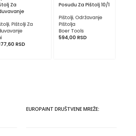
štolj Za
Posudu Za Pištolj 10/1
Pneum
duvavanje
Za Fa
Pištolji
,
Održavanje
štolji
,
Pištolji Za
Pištolja
Pištolj
duvavanje
Boer Tools
Farba
i
594,00
RSD
Boer 
377,60
RSD
4.44
EUROPAINT DRUŠTVENE MREŽE: