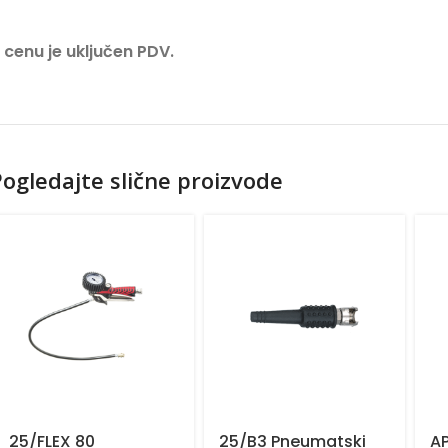
 cenu je uključen PDV.
ogledajte slične proizvode
25/FLEX 80
25/B3 Pneumatski
A