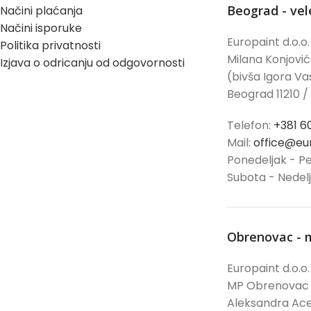
Beograd - ve
Načini plaćanja
Načini isporuke
Europaint d.o.o.
Politika privatnosti
Milana Konjovi
Izjava o odricanju od odgovornosti
(bivša Igora Vas
Beograd 11210 /
Telefon:
+381 6
Mail:
office@eur
Ponedeljak - Pe
Subota - Nedel
Obrenovac - 
Europaint d.o.o.
MP Obrenovac
Aleksandra Ace