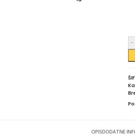
-
ŠI
Ka
Br
Po
OPIS
DODATNE INF