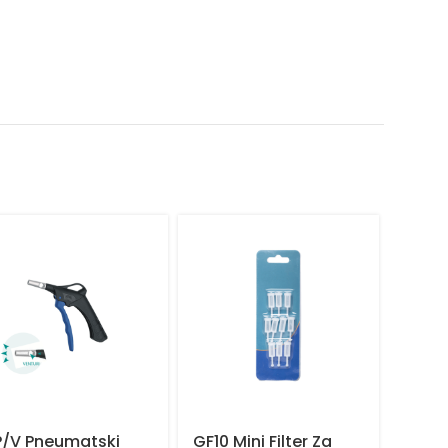
P/V Pneumatski
GF10 Mini Filter Za
K350