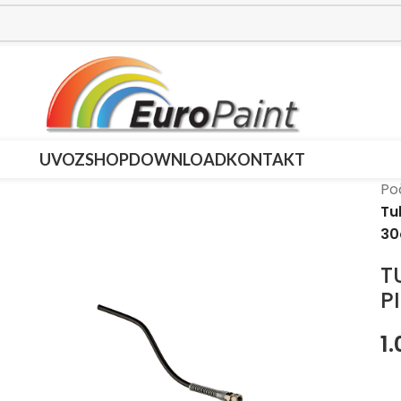
UVOZ
SHOP
DOWNLOAD
KONTAKT
Po
Tu
3
T
P
1