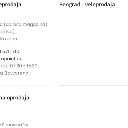
leprodaja
Beograd - veleprodaja
ća (adresa magacina)
iljeva)
 Krnjača
0 5711 750
opaint.rs
tak: 07:30 - 15:30
ja: Zatvoreno
maloprodaja
 Simovica 2v