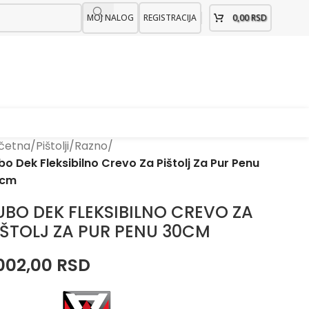
MOJ NALOG
REGISTRACIJA
0,00
RSD
četna
/
Pištolji
/
Razno
/
bo Dek Fleksibilno Crevo Za Pištolj Za Pur Penu
0cm
UBO DEK FLEKSIBILNO CREVO ZA
IŠTOLJ ZA PUR PENU 30CM
.002,00
RSD