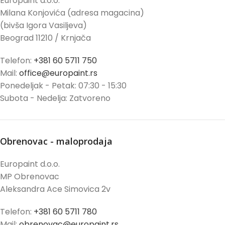
Europaint d.o.o.
Milana Konjovića (adresa magacina)
(bivša Igora Vasiljeva)
Beograd 11210 / Krnjača
Telefon:
+381 60 5711 750
Mail:
office@europaint.rs
Ponedeljak - Petak: 07:30 - 15:30
Subota - Nedelja: Zatvoreno
Obrenovac - maloprodaja
Europaint d.o.o.
MP Obrenovac
Aleksandra Ace Simovica 2v
Telefon:
+381 60 5711 780
Mail:
obrenovac@europaint.rs