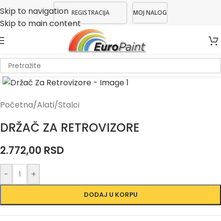
Skip to navigation
REGISTRACIJA
MOJ NALOG
Skip to main content
Početna
/
Alati
/
Stalci
DRŽAČ ZA RETROVIZORE
2.772,00
RSD
-
+
DODAJ U KORPU