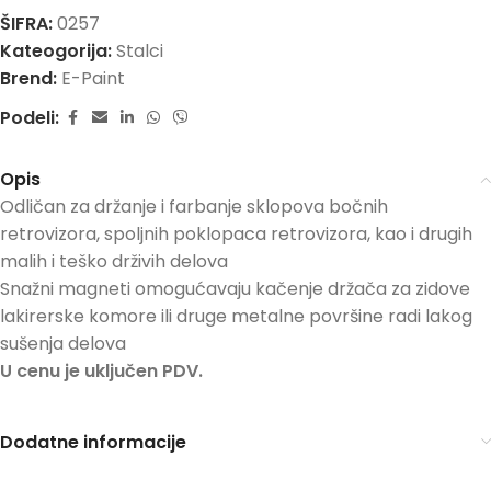
ŠIFRA:
0257
Kateogorija:
Stalci
Brend:
E-Paint
Podeli:
Opis
Odličan za držanje i farbanje sklopova bočnih
retrovizora, spoljnih poklopaca retrovizora, kao i drugih
malih i teško drživih delova
Snažni magneti omogućavaju kačenje držača za zidove
lakirerske komore ili druge metalne površine radi lakog
sušenja delova
U cenu je uključen PDV.
Dodatne informacije