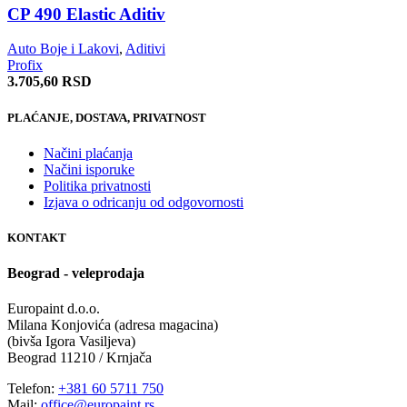
CP 490 Elastic Aditiv
Auto Boje i Lakovi
,
Aditivi
Profix
3.705,60
RSD
PLAĆANJE, DOSTAVA, PRIVATNOST
Načini plaćanja
Načini isporuke
Politika privatnosti
Izjava o odricanju od odgovornosti
KONTAKT
Beograd - veleprodaja
Europaint d.o.o.
Milana Konjovića (adresa magacina)
(bivša Igora Vasiljeva)
Beograd 11210 / Krnjača
Telefon:
+381 60 5711 750
Mail:
office@europaint.rs