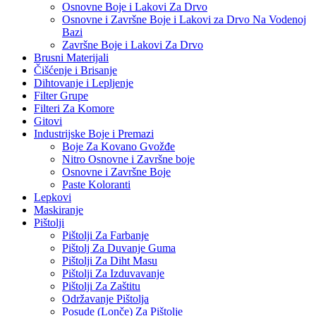
Osnovne Boje i Lakovi Za Drvo
Osnovne i Završne Boje i Lakovi za Drvo Na Vodenoj
Bazi
Završne Boje i Lakovi Za Drvo
Brusni Materijali
Čišćenje i Brisanje
Dihtovanje i Lepljenje
Filter Grupe
Filteri Za Komore
Gitovi
Industrijske Boje i Premazi
Boje Za Kovano Gvožđe
Nitro Osnovne i Završne boje
Osnovne i Završne Boje
Paste Koloranti
Lepkovi
Maskiranje
Pištolji
Pištolji Za Farbanje
Pištolj Za Duvanje Guma
Pištolji Za Diht Masu
Pištolji Za Izduvavanje
Pištolji Za Zaštitu
Održavanje Pištolja
Posude (Lonče) Za Pištolje