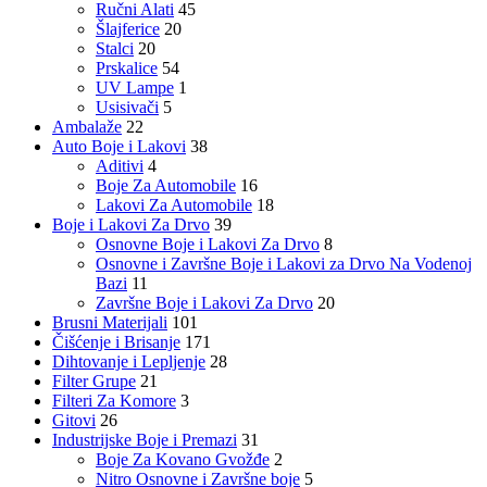
Ručni Alati
45
Šlajferice
20
Stalci
20
Prskalice
54
UV Lampe
1
Usisivači
5
Ambalaže
22
Auto Boje i Lakovi
38
Aditivi
4
Boje Za Automobile
16
Lakovi Za Automobile
18
Boje i Lakovi Za Drvo
39
Osnovne Boje i Lakovi Za Drvo
8
Osnovne i Završne Boje i Lakovi za Drvo Na Vodenoj
Bazi
11
Završne Boje i Lakovi Za Drvo
20
Brusni Materijali
101
Čišćenje i Brisanje
171
Dihtovanje i Lepljenje
28
Filter Grupe
21
Filteri Za Komore
3
Gitovi
26
Industrijske Boje i Premazi
31
Boje Za Kovano Gvožđe
2
Nitro Osnovne i Završne boje
5