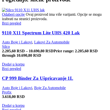
Odaberi opcije
Ovaj proizvod ima više varijanti. Opcije se mogu
izabrati na stranici proizvoda.
Brzi pregled
9110 X11 Spectrum Lite UHS 420 Lak
Auto Boje i Lakovi
,
Lakovi Za Automobile
Silco
2.205,60
RSD
–
10.690,80
RSD
Price range: 2.205,60 RSD
through 10.690,80 RSD
Dodaj u korpu
Brzi pregled
CP 999 Binder Za Ušpricavanje 1L
Auto Boje i Lakovi
,
Boje Za Automobile
Profix
3.618,00
RSD
Dodaj u korpu
Brzi pregled