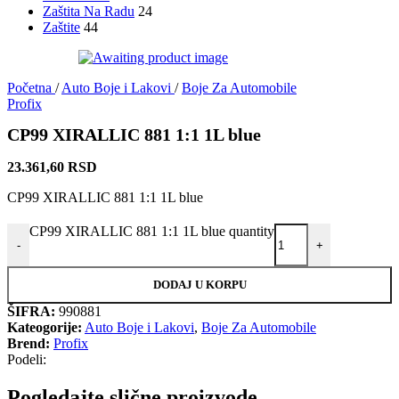
Zaštita Na Radu
24
Zaštite
44
Početna
/
Auto Boje i Lakovi
/
Boje Za Automobile
Profix
CP99 XIRALLIC 881 1:1 1L blue
23.361,60
RSD
CP99 XIRALLIC 881 1:1 1L blue
CP99 XIRALLIC 881 1:1 1L blue quantity
-
+
DODAJ U KORPU
ŠIFRA:
990881
Kateogorije:
Auto Boje i Lakovi
,
Boje Za Automobile
Brend:
Profix
Podeli:
Pogledajte slične proizvode