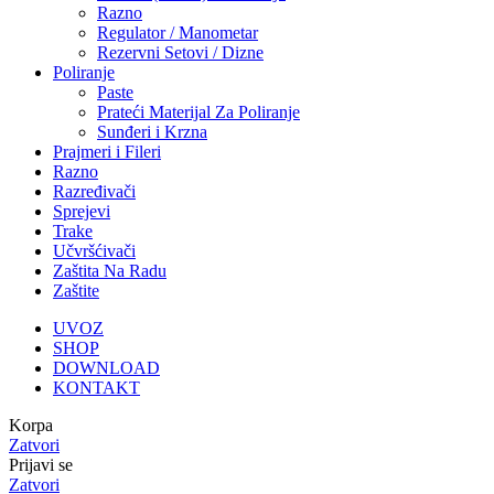
Razno
Regulator / Manometar
Rezervni Setovi / Dizne
Poliranje
Paste
Prateći Materijal Za Poliranje
Sunđeri i Krzna
Prajmeri i Fileri
Razno
Razređivači
Sprejevi
Trake
Učvršćivači
Zaštita Na Radu
Zaštite
UVOZ
SHOP
DOWNLOAD
KONTAKT
Korpa
Zatvori
Prijavi se
Zatvori