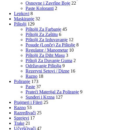
Osnovne i Završne Boje
22
Paste Koloranti
2
Lepkovi
8
Maskiranje
32
Pištolji
129
Pištolji Za Farbanje
45
Pištolji Za Zaštitu
6
Pištolji Za Izduvavanje
12
Posude (Lonče) Za Pištolje
8
Regulator / Manometar
10
Pištolji Za Diht Masu
3
Pištolj Za Duvanje Guma
2
Održavanje Pištolja
9
Rezervni Setovi / Dizne
16
Razno
18
Poliranje
173
Paste
37
Prateći Materijal Za Poliranje
9
Sunđeri i Krzna
127
Prajmeri i Fileri
25
Razno
53
Razređivači
25
Sprejevi
17
Trake
21
Učvršćivači
47