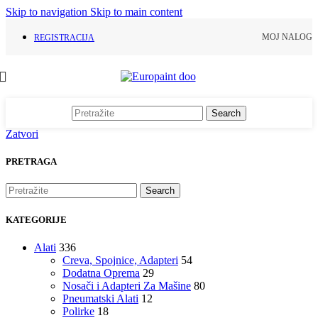
Skip to navigation
Skip to main content
MOJ NALOG
REGISTRACIJA
Search
Zatvori
PRETRAGA
Search
KATEGORIJE
Alati
336
Creva, Spojnice, Adapteri
54
Dodatna Oprema
29
Nosači i Adapteri Za Mašine
80
Pneumatski Alati
12
Polirke
18