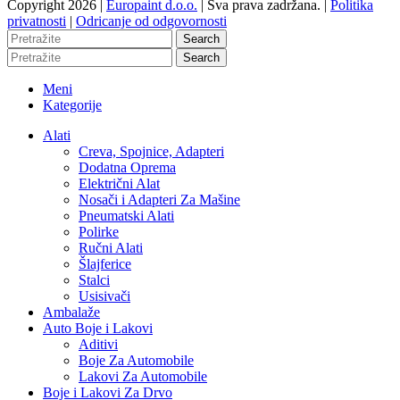
Copyright 2026 |
Europaint d.o.o.
| Sva prava zadržana. |
Politika
privatnosti
|
Odricanje od odgovornosti
Search
Search
Meni
Kategorije
Alati
Creva, Spojnice, Adapteri
Dodatna Oprema
Električni Alat
Nosači i Adapteri Za Mašine
Pneumatski Alati
Polirke
Ručni Alati
Šlajferice
Stalci
Usisivači
Ambalaže
Auto Boje i Lakovi
Aditivi
Boje Za Automobile
Lakovi Za Automobile
Boje i Lakovi Za Drvo