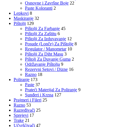
Osnovne i Završne Boje
22
Paste Koloranti
2
Lepkovi
8
Maskiranje
32
Pištolji
129
Pištolji Za Farbanje
45
Pištolji Za Zaštitu
6
Pištolji Za Izduvavanje
12
Posude (Lonče) Za Pištolje
8
Regulator / Manometar
10
Pištolji Za Diht Masu
3
Pištolj Za Duvanje Guma
2
Održavanje Pištolja
9
Rezervni Setovi / Dizne
16
Razno
18
Poliranje
173
Paste
37
Prateći Materijal Za Poliranje
9
Sunđeri i Krzna
127
Prajmeri i Fileri
25
Razno
53
Razređivači
25
Sprejevi
17
Trake
21
Učvršćivači
47