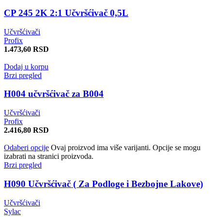
CP 245 2K 2:1 Učvršćivač 0,5L
Učvršćivači
Profix
1.473,60
RSD
Dodaj u korpu
Brzi pregled
H004 učvršćivač za B004
Učvršćivači
Profix
2.416,80
RSD
Odaberi opcije
Ovaj proizvod ima više varijanti. Opcije se mogu
izabrati na stranici proizvoda.
Brzi pregled
H090 Učvršćivač ( Za Podloge i Bezbojne Lakove)
Učvršćivači
Sylac