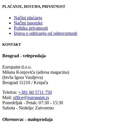
PLAĆANJE, DOSTAVA, PRIVATNOST
Načini plaćanja
Načini isporuke
Politika privatnosti
Izjava o odricanju od odgovornosti
KONTAKT
Beograd - veleprodaja
Europaint d.o.o.
Milana Konjovića (adresa magacina)
(bivša Igora Vasiljeva)
Beograd 11210 / Krnjača
Telefon:
+381 60 5711 750
Mail:
office@europaint.rs
Ponedeljak - Petak: 07:30 - 15:30
Subota - Nedelja: Zatvoreno
Obrenovac - maloprodaja