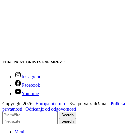
EUROPAINT DRUŠTVENE MREŽE:
Instagram
Facebook
YouTube
Copyright 2026 |
Europaint d.o.o.
| Sva prava zadržana. |
Politika
privatnosti
|
Odricanje od odgovornosti
Search
Search
Meni