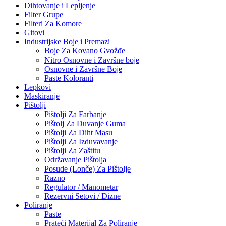
Dihtovanje i Lepljenje
Filter Grupe
Filteri Za Komore
Gitovi
Industrijske Boje i Premazi
Boje Za Kovano Gvožđe
Nitro Osnovne i Završne boje
Osnovne i Završne Boje
Paste Koloranti
Lepkovi
Maskiranje
Pištolji
Pištolji Za Farbanje
Pištolj Za Duvanje Guma
Pištolji Za Diht Masu
Pištolji Za Izduvavanje
Pištolji Za Zaštitu
Održavanje Pištolja
Posude (Lonče) Za Pištolje
Razno
Regulator / Manometar
Rezervni Setovi / Dizne
Poliranje
Paste
Prateći Materijal Za Poliranje