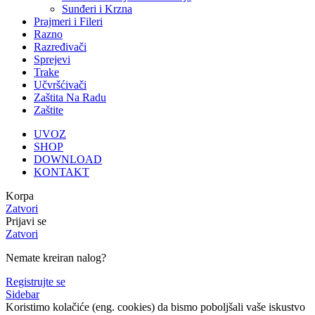
Sunđeri i Krzna
Prajmeri i Fileri
Razno
Razređivači
Sprejevi
Trake
Učvršćivači
Zaštita Na Radu
Zaštite
UVOZ
SHOP
DOWNLOAD
KONTAKT
Korpa
Zatvori
Prijavi se
Zatvori
Nemate kreiran nalog?
Registrujte se
Sidebar
Koristimo kolačiće (eng. cookies) da bismo poboljšali vaše iskustvo