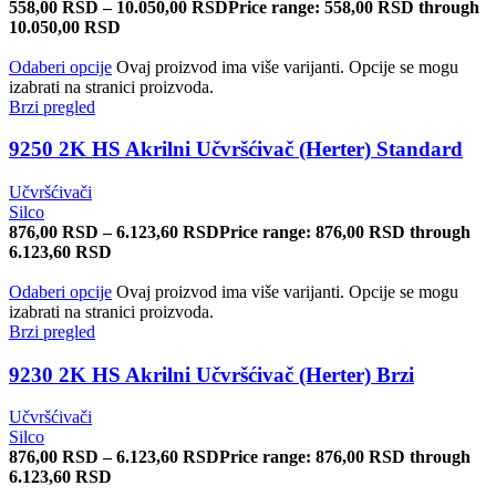
558,00
RSD
–
10.050,00
RSD
Price range: 558,00 RSD through
10.050,00 RSD
Odaberi opcije
Ovaj proizvod ima više varijanti. Opcije se mogu
izabrati na stranici proizvoda.
Brzi pregled
9250 2K HS Akrilni Učvršćivač (Herter) Standard
Učvršćivači
Silco
876,00
RSD
–
6.123,60
RSD
Price range: 876,00 RSD through
6.123,60 RSD
Odaberi opcije
Ovaj proizvod ima više varijanti. Opcije se mogu
izabrati na stranici proizvoda.
Brzi pregled
9230 2K HS Akrilni Učvršćivač (Herter) Brzi
Učvršćivači
Silco
876,00
RSD
–
6.123,60
RSD
Price range: 876,00 RSD through
6.123,60 RSD