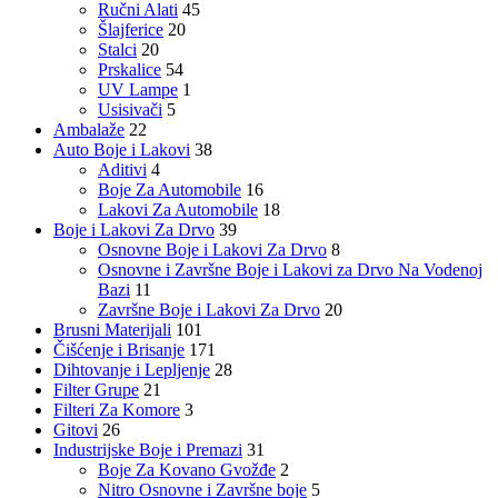
Ručni Alati
45
Šlajferice
20
Stalci
20
Prskalice
54
UV Lampe
1
Usisivači
5
Ambalaže
22
Auto Boje i Lakovi
38
Aditivi
4
Boje Za Automobile
16
Lakovi Za Automobile
18
Boje i Lakovi Za Drvo
39
Osnovne Boje i Lakovi Za Drvo
8
Osnovne i Završne Boje i Lakovi za Drvo Na Vodenoj
Bazi
11
Završne Boje i Lakovi Za Drvo
20
Brusni Materijali
101
Čišćenje i Brisanje
171
Dihtovanje i Lepljenje
28
Filter Grupe
21
Filteri Za Komore
3
Gitovi
26
Industrijske Boje i Premazi
31
Boje Za Kovano Gvožđe
2
Nitro Osnovne i Završne boje
5