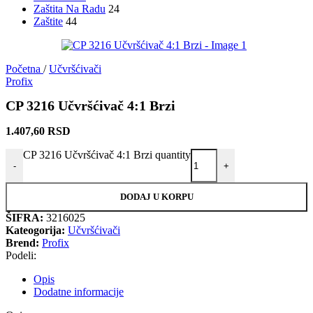
Zaštita Na Radu
24
Zaštite
44
Početna
/
Učvršćivači
Profix
CP 3216 Učvršćivač 4:1 Brzi
1.407,60
RSD
CP 3216 Učvršćivač 4:1 Brzi quantity
-
+
DODAJ U KORPU
ŠIFRA:
3216025
Kateogorija:
Učvršćivači
Brend:
Profix
Podeli:
Opis
Dodatne informacije