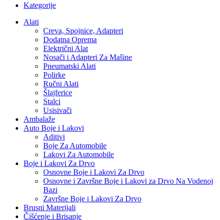
Kategorije
Alati
Creva, Spojnice, Adapteri
Dodatna Oprema
Električni Alat
Nosači i Adapteri Za Mašine
Pneumatski Alati
Polirke
Ručni Alati
Šlajferice
Stalci
Usisivači
Ambalaže
Auto Boje i Lakovi
Aditivi
Boje Za Automobile
Lakovi Za Automobile
Boje i Lakovi Za Drvo
Osnovne Boje i Lakovi Za Drvo
Osnovne i Završne Boje i Lakovi za Drvo Na Vodenoj
Bazi
Završne Boje i Lakovi Za Drvo
Brusni Materijali
Čišćenje i Brisanje