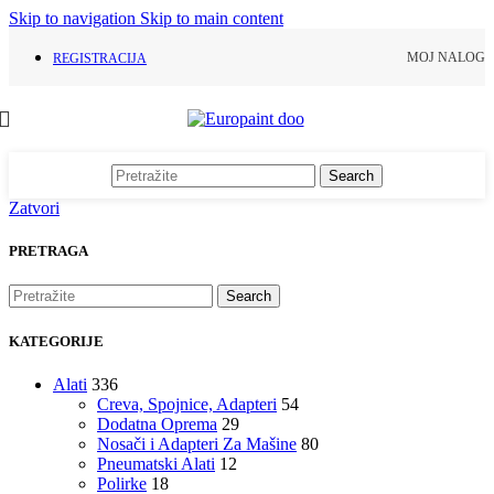
Skip to navigation
Skip to main content
MOJ NALOG
REGISTRACIJA
Search
Zatvori
PRETRAGA
Search
KATEGORIJE
Alati
336
Creva, Spojnice, Adapteri
54
Dodatna Oprema
29
Nosači i Adapteri Za Mašine
80
Pneumatski Alati
12
Polirke
18