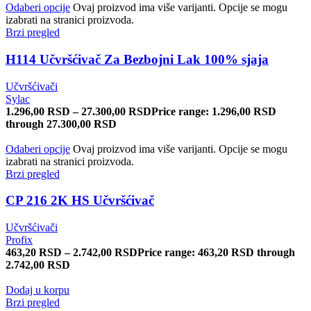
Odaberi opcije
Ovaj proizvod ima više varijanti. Opcije se mogu
izabrati na stranici proizvoda.
Brzi pregled
H114 Učvršćivač Za Bezbojni Lak 100% sjaja
Učvršćivači
Sylac
1.296,00
RSD
–
27.300,00
RSD
Price range: 1.296,00 RSD
through 27.300,00 RSD
Odaberi opcije
Ovaj proizvod ima više varijanti. Opcije se mogu
izabrati na stranici proizvoda.
Brzi pregled
CP 216 2K HS Učvršćivač
Učvršćivači
Profix
463,20
RSD
–
2.742,00
RSD
Price range: 463,20 RSD through
2.742,00 RSD
Dodaj u korpu
Brzi pregled