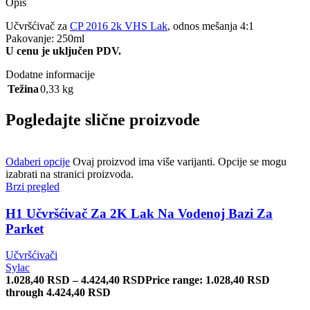
Opis
Učvršćivač za
CP 2016 2k VHS Lak
, odnos mešanja 4:1
Pakovanje: 250ml
U cenu je uključen PDV.
Dodatne informacije
Težina
0,33 kg
Pogledajte slične proizvode
Odaberi opcije
Ovaj proizvod ima više varijanti. Opcije se mogu
izabrati na stranici proizvoda.
Brzi pregled
H1 Učvršćivač Za 2K Lak Na Vodenoj Bazi Za
Parket
Učvršćivači
Sylac
1.028,40
RSD
–
4.424,40
RSD
Price range: 1.028,40 RSD
through 4.424,40 RSD