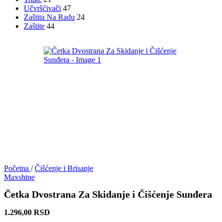
Učvršćivači
47
Zaštita Na Radu
24
Zaštite
44
Početna
/
Čišćenje i Brisanje
Maxshine
Četka Dvostrana Za Skidanje i Čišćenje Sunđera
1.296,00
RSD