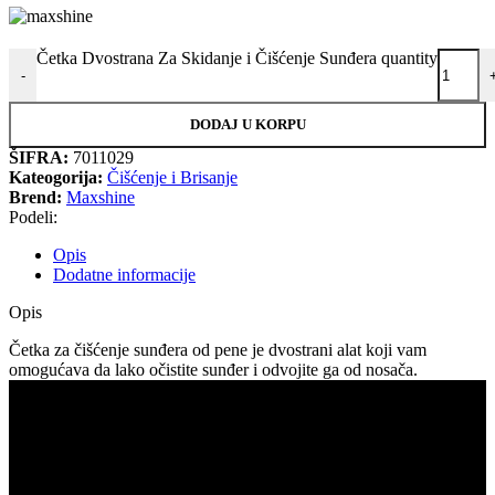
Četka Dvostrana Za Skidanje i Čišćenje Sunđera quantity
-
DODAJ U KORPU
ŠIFRA:
7011029
Kateogorija:
Čišćenje i Brisanje
Brend:
Maxshine
Podeli:
Opis
Dodatne informacije
Opis
Četka za čišćenje sunđera od pene je dvostrani alat koji vam
omogućava da lako očistite sunđer i odvojite ga od nosača.