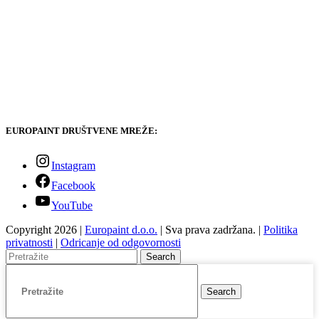
EUROPAINT DRUŠTVENE MREŽE:
Instagram
Facebook
YouTube
Copyright 2026 |
Europaint d.o.o.
| Sva prava zadržana. |
Politika
privatnosti
|
Odricanje od odgovornosti
Search
Search