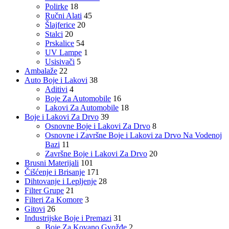
Polirke
18
Ručni Alati
45
Šlajferice
20
Stalci
20
Prskalice
54
UV Lampe
1
Usisivači
5
Ambalaže
22
Auto Boje i Lakovi
38
Aditivi
4
Boje Za Automobile
16
Lakovi Za Automobile
18
Boje i Lakovi Za Drvo
39
Osnovne Boje i Lakovi Za Drvo
8
Osnovne i Završne Boje i Lakovi za Drvo Na Vodenoj
Bazi
11
Završne Boje i Lakovi Za Drvo
20
Brusni Materijali
101
Čišćenje i Brisanje
171
Dihtovanje i Lepljenje
28
Filter Grupe
21
Filteri Za Komore
3
Gitovi
26
Industrijske Boje i Premazi
31
Boje Za Kovano Gvožđe
2