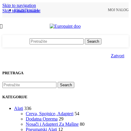
Skip to navigation
MOJ NALOG
Skip to main content
REGISTRACIJA
Search
Zatvori
PRETRAGA
Search
KATEGORIJE
Alati
336
Creva, Spojnice, Adapteri
54
Dodatna Oprema
29
Nosači i Adapteri Za Mašine
80
Pneumatski Alati
12