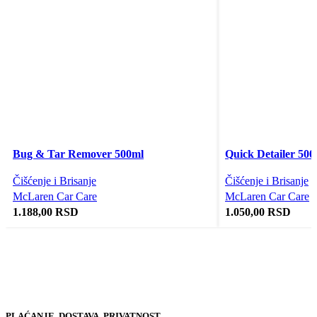
Dodaj u korpu
Dodaj u korpu
Brzi pregled
Brzi pregled
Bug & Tar Remover 500ml
Quick Detailer 500
Čišćenje i Brisanje
Čišćenje i Brisanje
McLaren Car Care
McLaren Car Care
1.188,00
RSD
1.050,00
RSD
PLAĆANJE, DOSTAVA, PRIVATNOST