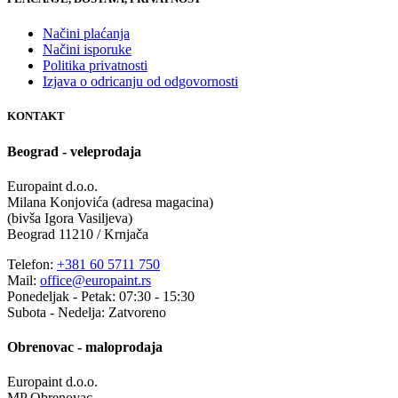
Načini plaćanja
Načini isporuke
Politika privatnosti
Izjava o odricanju od odgovornosti
KONTAKT
Beograd - veleprodaja
Europaint d.o.o.
Milana Konjovića (adresa magacina)
(bivša Igora Vasiljeva)
Beograd 11210 / Krnjača
Telefon:
+381 60 5711 750
Mail:
office@europaint.rs
Ponedeljak - Petak: 07:30 - 15:30
Subota - Nedelja: Zatvoreno
Obrenovac - maloprodaja
Europaint d.o.o.
MP Obrenovac