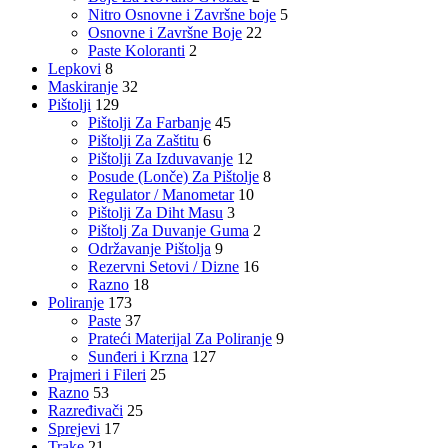
Nitro Osnovne i Završne boje
5
Osnovne i Završne Boje
22
Paste Koloranti
2
Lepkovi
8
Maskiranje
32
Pištolji
129
Pištolji Za Farbanje
45
Pištolji Za Zaštitu
6
Pištolji Za Izduvavanje
12
Posude (Lonče) Za Pištolje
8
Regulator / Manometar
10
Pištolji Za Diht Masu
3
Pištolj Za Duvanje Guma
2
Održavanje Pištolja
9
Rezervni Setovi / Dizne
16
Razno
18
Poliranje
173
Paste
37
Prateći Materijal Za Poliranje
9
Sunđeri i Krzna
127
Prajmeri i Fileri
25
Razno
53
Razređivači
25
Sprejevi
17
Trake
21