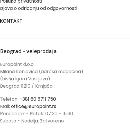
Politika privatnosti
Izjava o odricanju od odgovornosti
KONTAKT
Beograd - veleprodaja
Europaint d.o.o.
Milana Konjovića (adresa magacina)
(bivša Igora Vasiljeva)
Beograd 11210 / Krnjača
Telefon:
+381 60 5711 750
Mail:
office@europaint.rs
Ponedeljak - Petak: 07:30 - 15:30
Subota - Nedelja: Zatvoreno