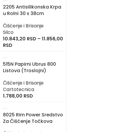
2205 Antisilikonska Krpa
u Rolni 30 x 38cm
Čišćenje i Brisanje
Silco
10.843,20
RSD
–
11.856,00
RSD
515N Papirni Ubrus 800
Listova (Troslojni)
Čišćenje i Brisanje
Cartotecnica
1.788,00
RSD
8025 Rim Power Sredstvo
Za Čišćenje Točkova