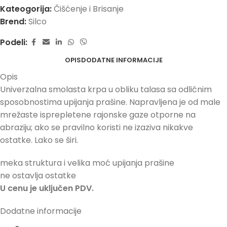
Kateogorija:
Čišćenje i Brisanje
Brend:
Silco
Podeli:
OPIS
DODATNE INFORMACIJE
Opis
Univerzalna smolasta krpa u obliku talasa sa odličnim
sposobnostima upijanja prašine. Napravljena je od male
mrežaste isprepletene rajonske gaze otporne na
abraziju; ako se pravilno koristi ne izaziva nikakve
ostatke. Lako se širi.
meka struktura i velika moć upijanja prašine
ne ostavlja ostatke
U cenu je uključen PDV.
Dodatne informacije