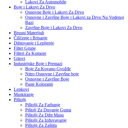
Lakovi Za Automobile
Boje i Lakovi Za Drvo
Osnovne Boje i Lakovi Za Drvo
Osnovne i Završne Boje i Lakovi za Drvo Na Vodenoj
Bazi
Završne Boje i Lakovi Za Drvo
Brusni Materijali
Čišćenje i Brisanje
Dihtovanje i Lepljenje
Filter Grupe
Filteri Za Komore
Gitovi
Industrijske Boje i Premazi
Boje Za Kovano Gvožđe
Nitro Osnovne i Završne boje
Osnovne i Završne Boje
Paste Koloranti
Lepkovi
Maskiranje
Pištolji
Pištolji Za Farbanje
Pištolj Za Duvanje Guma
Pištolji Za Diht Masu
Pištolji Za Izduvavanje
Pištolji Za Zaštitu