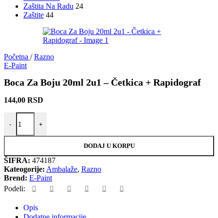
Zaštita Na Radu
24
Zaštite
44
Početna
/
Razno
E-Paint
Boca Za Boju 20ml 2u1 – Četkica + Rapidograf
144,00
RSD
-
+
DODAJ U KORPU
ŠIFRA:
474187
Kateogorije:
Ambalaže
,
Razno
Brend:
E-Paint
Podeli:
Opis
Dodatne informacije