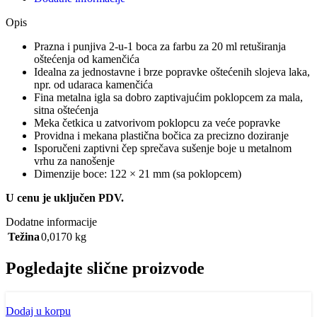
Opis
Prazna i punjiva 2-u-1 boca za farbu za 20 ml retuširanja
oštećenja od kamenčića
Idealna za jednostavne i brze popravke oštećenih slojeva laka,
npr. od udaraca kamenčića
Fina metalna igla sa dobro zaptivajućim poklopcem za mala,
sitna oštećenja
Meka četkica u zatvorivom poklopcu za veće popravke
Providna i mekana plastična bočica za precizno doziranje
Isporučeni zaptivni čep sprečava sušenje boje u metalnom
vrhu za nanošenje
Dimenzije boce: 122 × 21 mm (sa poklopcem)
U cenu je uključen PDV.
Dodatne informacije
Težina
0,0170 kg
Pogledajte slične proizvode
Dodaj u korpu