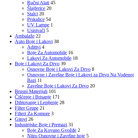
Ručni Alati
45
Šlajferice
20
Stalci
20
Prskalice
54
UV Lampe
1
Usisivači
5
Ambalaže
22
Auto Boje i Lakovi
38
Aditivi
4
Boje Za Automobile
16
Lakovi Za Automobile
18
Boje i Lakovi Za Drvo
39
Osnovne Boje i Lakovi Za Drvo
8
Osnovne i Završne Boje i Lakovi za Drvo Na Vodenoj
Bazi
11
Završne Boje i Lakovi Za Drvo
20
Brusni Materijali
101
Čišćenje i Brisanje
171
Dihtovanje i Lepljenje
28
Filter Grupe
21
Filteri Za Komore
3
Gitovi
26
Industrijske Boje i Premazi
31
Boje Za Kovano Gvožđe
2
Nitro Osnovne i Završne boje
5