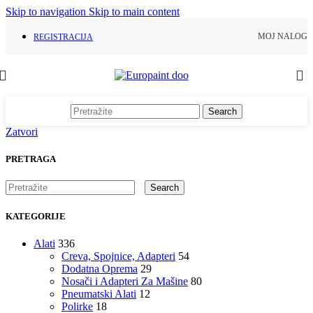
Skip to navigation
Skip to main content
MOJ NALOG
REGISTRACIJA
Search
Zatvori
PRETRAGA
Search
KATEGORIJE
Alati
336
Creva, Spojnice, Adapteri
54
Dodatna Oprema
29
Nosači i Adapteri Za Mašine
80
Pneumatski Alati
12
Polirke
18