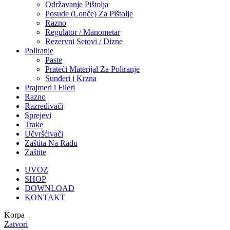
Održavanje Pištolja
Posude (Lonče) Za Pištolje
Razno
Regulator / Manometar
Rezervni Setovi / Dizne
Poliranje
Paste
Prateći Materijal Za Poliranje
Sunđeri i Krzna
Prajmeri i Fileri
Razno
Razređivači
Sprejevi
Trake
Učvršćivači
Zaštita Na Radu
Zaštite
UVOZ
SHOP
DOWNLOAD
KONTAKT
Korpa
Zatvori