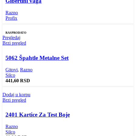
Gibertini vaga
Razno
Profix
RASPRODATO
Pregledaj
Brzi pregled
5062 Špahtle Metalne Set
Gitovi
,
Razno
Silco
441,60
RSD
Dodaj u korpu
Brzi pregled
2401 Kartice Za Test Boje
Razno
Silco