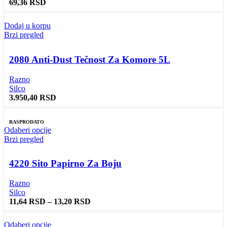
69,36
RSD
Dodaj u korpu
Brzi pregled
2080 Anti-Dust Tečnost Za Komore 5L
Razno
Silco
3.950,40
RSD
RASPRODATO
Odaberi opcije
Brzi pregled
4220 Sito Papirno Za Boju
Razno
Silco
11,64
RSD
–
13,20
RSD
Odaberi opcije