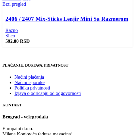
Brzi pregled
2406 / 2407 Mix-Sticks Lenjir Mini Sa Razmerom
Razno
Silco
592,80
RSD
PLAĆANJE, DOSTAVA, PRIVATNOST
Načini plaćanja
Načini isporuke
Politika privatnosti
Izjava o odricanju od odgovornosti
KONTAKT
Beograd - veleprodaja
Europaint d.o.o.
Milana Konjovića (adresa magacina)