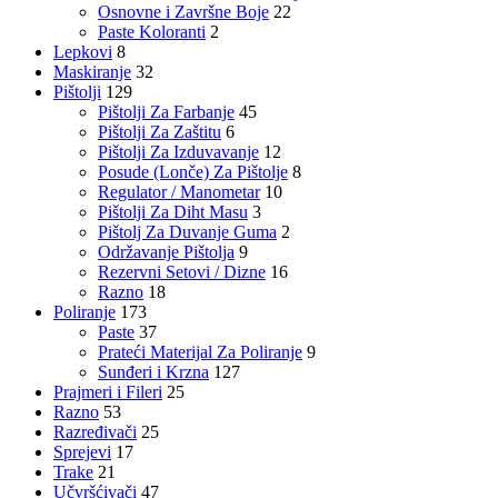
Osnovne i Završne Boje
22
Paste Koloranti
2
Lepkovi
8
Maskiranje
32
Pištolji
129
Pištolji Za Farbanje
45
Pištolji Za Zaštitu
6
Pištolji Za Izduvavanje
12
Posude (Lonče) Za Pištolje
8
Regulator / Manometar
10
Pištolji Za Diht Masu
3
Pištolj Za Duvanje Guma
2
Održavanje Pištolja
9
Rezervni Setovi / Dizne
16
Razno
18
Poliranje
173
Paste
37
Prateći Materijal Za Poliranje
9
Sunđeri i Krzna
127
Prajmeri i Fileri
25
Razno
53
Razređivači
25
Sprejevi
17
Trake
21
Učvršćivači
47