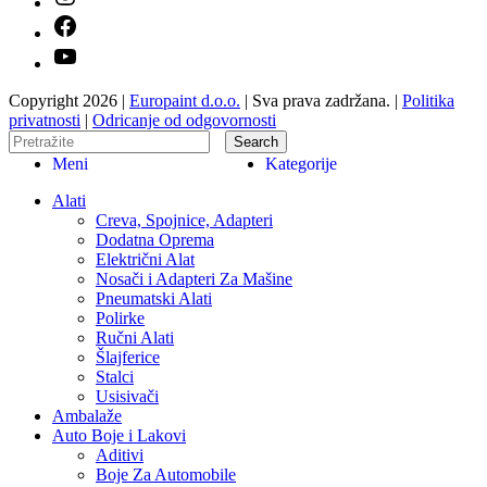
Copyright 2026 |
Europaint d.o.o.
| Sva prava zadržana. |
Politika
privatnosti
|
Odricanje od odgovornosti
Search
Meni
Kategorije
Alati
Creva, Spojnice, Adapteri
Dodatna Oprema
Električni Alat
Nosači i Adapteri Za Mašine
Pneumatski Alati
Polirke
Ručni Alati
Šlajferice
Stalci
Usisivači
Ambalaže
Auto Boje i Lakovi
Aditivi
Boje Za Automobile