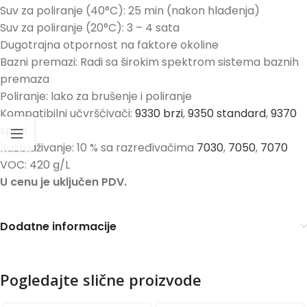
Suv za poliranje (40°C): 25 min (nakon hlađenja)
Suv za poliranje (20°C): 3 – 4 sata
Dugotrajna otpornost na faktore okoline
Bazni premazi: Radi sa širokim spektrom sistema baznih
premaza
Poliranje: lako za brušenje i poliranje
Kompatibilni učvršćivači:
9330 brzi
,
9350 standard
,
9370
spori
Razblaživanje: 10 % sa razređivačima
7030
,
7050
,
7070
VOC: 420 g/L
U cenu je uključen PDV.
Dodatne informacije
Pogledajte slične proizvode