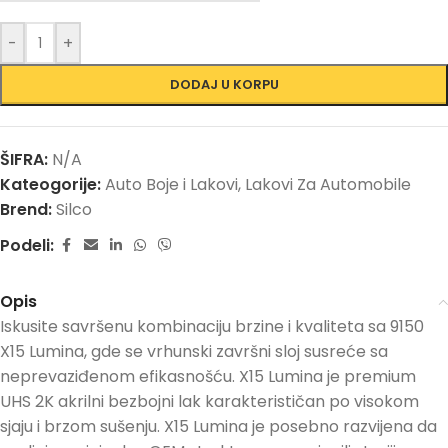
-
+
DODAJ U KORPU
ŠIFRA:
N/A
Kateogorije:
Auto Boje i Lakovi
,
Lakovi Za Automobile
Brend:
Silco
Podeli:
Opis
Iskusite savršenu kombinaciju brzine i kvaliteta sa 9150
X15 Lumina, gde se vrhunski završni sloj susreće sa
neprevaziđenom efikasnošću. X15 Lumina je premium
UHS 2K akrilni bezbojni lak karakterističan po visokom
sjaju i brzom sušenju. X15 Lumina je posebno razvijena da