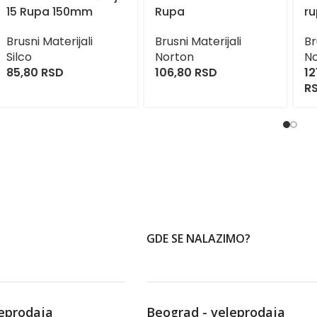
15 Rupa 150mm
Rupa
r
Brusni Materijali
Brusni Materijali
Br
Silco
Norton
N
85,80
RSD
106,80
RSD
12
R
GDE SE NALAZIMO?
leprodaja
Beograd - veleprodaja