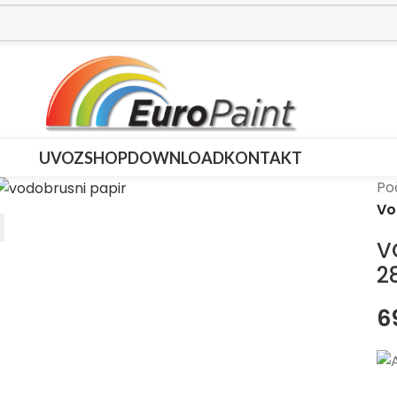
UVOZ
SHOP
DOWNLOAD
KONTAKT
Po
Vo
V
2
6