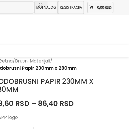
MOJ NALOG
REGISTRACIJA
0,00
RSD
četna
/
Brusni Materijali
/
dobrusni Papir 230mm x 280mm
ODOBRUSNI PAPIR 230MM X
80MM
9,60
RSD
–
86,40
RSD