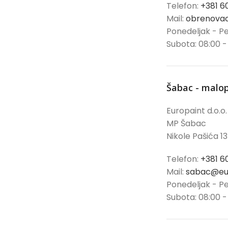
Telefon:
+381 6
Mail:
obrenovac
Ponedeljak - Pe
Subota: 08:00 -
Šabac - malo
Europaint d.o.o.
MP Šabac
Nikole Pašića 13
Telefon:
+381 6
Mail:
sabac@eur
Ponedeljak - Pe
Subota: 08:00 -