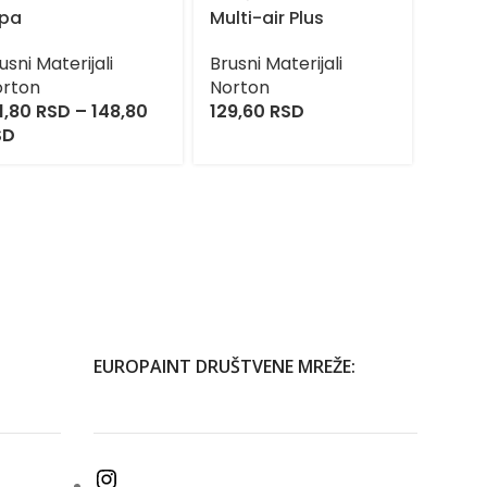
upa
Multi-air Plus
Multi
420
usni Materijali
Brusni Materijali
orton
Norton
Brusni
1,80
RSD
–
148,80
129,60
RSD
Nort
SD
166,8
EUROPAINT DRUŠTVENE MREŽE: