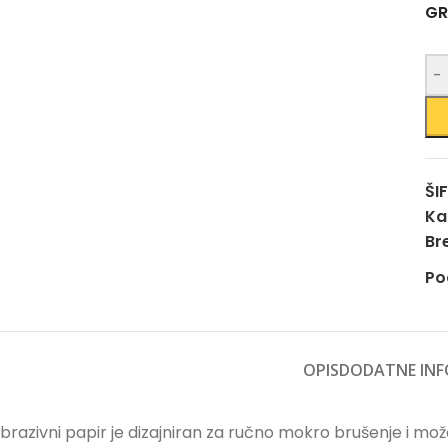
GR
-
ŠI
Ka
Br
Po
OPIS
DODATNE INF
brazivni papir je dizajniran za ručno mokro brušenje i može