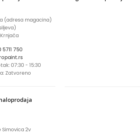
ća (adresa magacina)
iljeva)
 Krnjača
0 5711 750
opaint.rs
tak: 07:30 - 15:30
ja: Zatvoreno
maloprodaja
 Simovica 2v