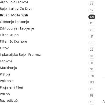
Auto Boje i Lakovi
38
Boje i Lakovi Za Drvo
39
Brusni Materijali
101
Čišćenje i Brisanje
171
Dihtovanje i Lepljenje
28
Filter Grupe
21
Filteri Za Komore
3
Gitovi
26
Industrijske Boje i Premazi
31
Lepkovi
8
Maskiranje
32
Pištolji
129
Poliranje
173
Prajmeri i Fileri
25
Razno
53
Razređivači
A
25