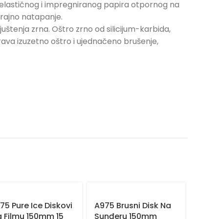
, elastičnog i impregniranog papira otpornog na
trajno natapanje.
ljuštenja zrna. Oštro zrno od silicijum-karbida,
a izuzetno oštro i ujednačeno brušenje,
75 Pure Ice Diskovi
A975 Brusni Disk Na
 Filmu 150mm 15
Sunđeru 150mm
A975 