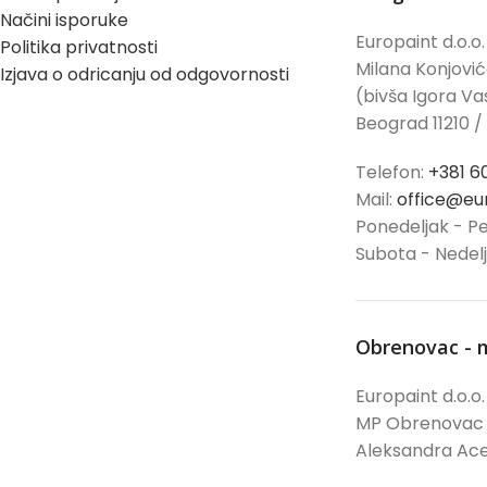
Načini isporuke
Europaint d.o.o.
Politika privatnosti
Milana Konjovi
Izjava o odricanju od odgovornosti
(bivša Igora Vas
Beograd 11210 /
Telefon:
+381 6
Mail:
office@eur
Ponedeljak - Pe
Subota - Nedel
Obrenovac - 
Europaint d.o.o.
MP Obrenovac
Aleksandra Ace