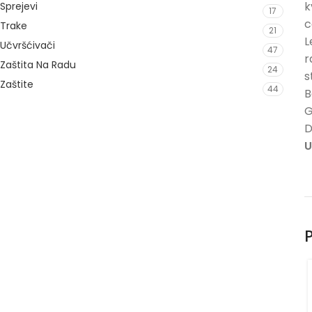
k
Sprejevi
17
c
Trake
21
L
Učvršćivači
47
r
Zaštita Na Radu
24
s
Zaštite
44
B
G
D
U
P