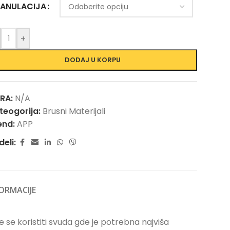
ANULACIJA
+
DODAJ U KORPU
FRA:
N/A
teogorija:
Brusni Materijali
end:
APP
deli:
ORMACIJE
 se koristiti svuda gde je potrebna najviša