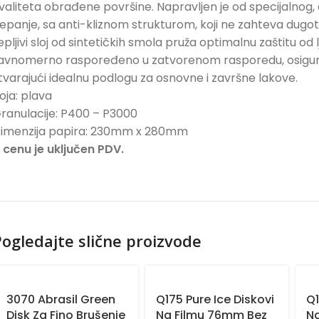
valiteta obrađene površine. Napravljen je od specijalnog
epanje, sa anti-kliznom strukturom, koji ne zahteva dugo
epljivi sloj od sintetičkih smola pruža optimalnu zaštitu od 
avnomerno raspoređeno u zatvorenom rasporedu, osigurav
tvarajući idealnu podlogu za osnovne i završne lakove.
oja: plava
ranulacije: P400 – P3000
imenzija papira: 230mm x 280mm
 cenu je uključen PDV.
ogledajte slične proizvode
3070 Abrasil Green
Q175 Pure Ice Diskovi
Q1
Disk Za Fino Brušenje
Na Filmu 76mm Bez
Na