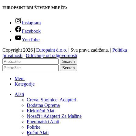
EUROPAINT DRUŠTVENE MREŽE:
Instagram
Facebook
YouTube
Copyright 2026 |
Europaint d.o.o.
| Sva prava zadržana. |
Politika
privatnosti
|
Odricanje od odgovornosti
Search
Search
Meni
Kategorije
Alati
Creva, Spojnice, Adapteri
Dodatna Oprema
Električni Alat
Nosači i Adapteri Za Mašine
Pneumatski Alati
Polirke
Ručni Alati