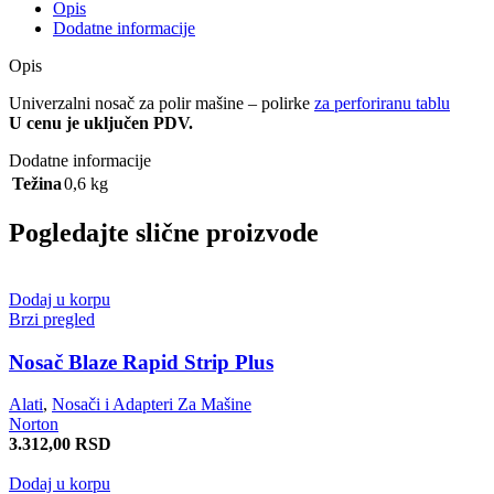
Opis
Dodatne informacije
Opis
Univerzalni nosač za polir mašine – polirke
za perforiranu tablu
U cenu je uključen PDV.
Dodatne informacije
Težina
0,6 kg
Pogledajte slične proizvode
Dodaj u korpu
Brzi pregled
Nosač Blaze Rapid Strip Plus
Alati
,
Nosači i Adapteri Za Mašine
Norton
3.312,00
RSD
Dodaj u korpu