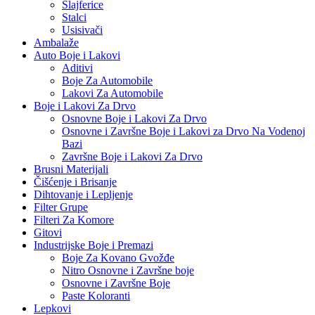
Šlajferice
Stalci
Usisivači
Ambalaže
Auto Boje i Lakovi
Aditivi
Boje Za Automobile
Lakovi Za Automobile
Boje i Lakovi Za Drvo
Osnovne Boje i Lakovi Za Drvo
Osnovne i Završne Boje i Lakovi za Drvo Na Vodenoj
Bazi
Završne Boje i Lakovi Za Drvo
Brusni Materijali
Čišćenje i Brisanje
Dihtovanje i Lepljenje
Filter Grupe
Filteri Za Komore
Gitovi
Industrijske Boje i Premazi
Boje Za Kovano Gvožđe
Nitro Osnovne i Završne boje
Osnovne i Završne Boje
Paste Koloranti
Lepkovi