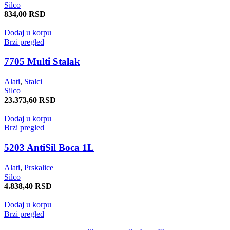
Silco
834,00
RSD
Dodaj u korpu
Brzi pregled
7705 Multi Stalak
Alati
,
Stalci
Silco
23.373,60
RSD
Dodaj u korpu
Brzi pregled
5203 AntiSil Boca 1L
Alati
,
Prskalice
Silco
4.838,40
RSD
Dodaj u korpu
Brzi pregled