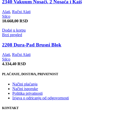
2340 Vakuum Nosači, 2 Nosača i Kaiš
Alati
,
Ručni Alati
Silco
10.668,00
RSD
Dodaj u korpu
Brzi pregled
2208 Dura-Pad Brusni Blok
Alati
,
Ručni Alati
Silco
4.334,40
RSD
PLAĆANJE, DOSTAVA, PRIVATNOST
Načini plaćanja
Načini isporuke
Politika privatnosti
Izjava o odricanju od odgovornosti
KONTAKT