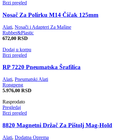
Brzi pregled
Nosač Za Polirku M14 Čičak 125mm
Alati
,
Nosači i Adapteri Za Mašine
Rubber&Plastic
672,00
RSD
Dodaj u korpu
Brzi pregled
RP 7220 Pneumatska Šrafilica
Alati
,
Pneumatski Alati
Rongpeng
5.976,00
RSD
Rasprodato
Pregledaj
Brzi pregled
8820 Magnetni Držač Za Pištolj Mag-Hold
Alati
,
Dodatna Oprema