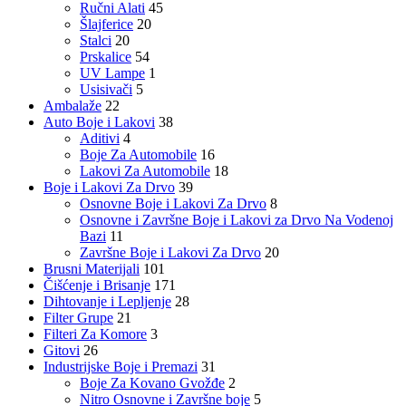
Ručni Alati
45
Šlajferice
20
Stalci
20
Prskalice
54
UV Lampe
1
Usisivači
5
Ambalaže
22
Auto Boje i Lakovi
38
Aditivi
4
Boje Za Automobile
16
Lakovi Za Automobile
18
Boje i Lakovi Za Drvo
39
Osnovne Boje i Lakovi Za Drvo
8
Osnovne i Završne Boje i Lakovi za Drvo Na Vodenoj
Bazi
11
Završne Boje i Lakovi Za Drvo
20
Brusni Materijali
101
Čišćenje i Brisanje
171
Dihtovanje i Lepljenje
28
Filter Grupe
21
Filteri Za Komore
3
Gitovi
26
Industrijske Boje i Premazi
31
Boje Za Kovano Gvožđe
2
Nitro Osnovne i Završne boje
5