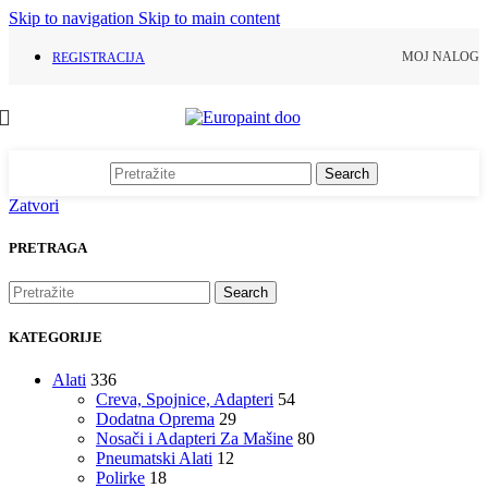
Skip to navigation
Skip to main content
MOJ NALOG
REGISTRACIJA
Search
Zatvori
PRETRAGA
Search
KATEGORIJE
Alati
336
Creva, Spojnice, Adapteri
54
Dodatna Oprema
29
Nosači i Adapteri Za Mašine
80
Pneumatski Alati
12
Polirke
18