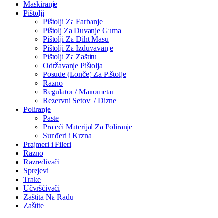
Maskiranje
Pištolji
Pištolji Za Farbanje
Pištolj Za Duvanje Guma
Pištolji Za Diht Masu
Pištolji Za Izduvavanje
Pištolji Za Zaštitu
Održavanje Pištolja
Posude (Lonče) Za Pištolje
Razno
Regulator / Manometar
Rezervni Setovi / Dizne
Poliranje
Paste
Prateći Materijal Za Poliranje
Sunđeri i Krzna
Prajmeri i Fileri
Razno
Razređivači
Sprejevi
Trake
Učvršćivači
Zaštita Na Radu
Zaštite