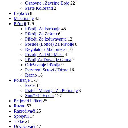
Osnovne i Završne Boje
22
Paste Koloranti
2
Lepkovi
8
Maskiranje
32
Pištolji
129
Pištolji Za Farbanje
45
Pištolji Za Zaštitu
6
Pištolji Za Izduvavanje
12
Posude (Lonče) Za Pištolje
8
Regulator / Manometar
10
Pištolji Za Diht Masu
3
Pištolj Za Duvanje Guma
2
Održavanje Pištolja
9
Rezervni Setovi / Dizne
16
Razno
18
Poliranje
173
Paste
37
Prateći Materijal Za Poliranje
9
Sunđeri i Krzna
127
Prajmeri i Fileri
25
Razno
53
Razređivači
25
Sprejevi
17
Trake
21
Učvršćivači
47