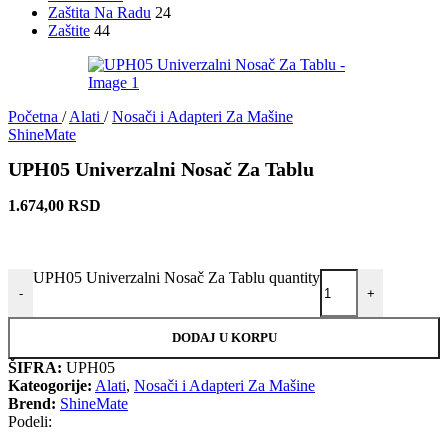
Zaštita Na Radu
24
Zaštite
44
Početna
/
Alati
/
Nosači i Adapteri Za Mašine
ShineMate
UPH05 Univerzalni Nosač Za Tablu
1.674,00
RSD
UPH05 Univerzalni Nosač Za Tablu quantity
-
+
DODAJ U KORPU
ŠIFRA:
UPH05
Kateogorije:
Alati
,
Nosači i Adapteri Za Mašine
Brend:
ShineMate
Podeli: