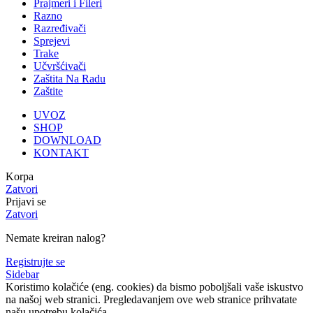
Prajmeri i Fileri
Razno
Razređivači
Sprejevi
Trake
Učvršćivači
Zaštita Na Radu
Zaštite
UVOZ
SHOP
DOWNLOAD
KONTAKT
Korpa
Zatvori
Prijavi se
Zatvori
Nemate kreiran nalog?
Registrujte se
Sidebar
Koristimo kolačiće (eng. cookies) da bismo poboljšali vaše iskustvo
na našoj web stranici. Pregledavanjem ove web stranice prihvatate
našu upotrebu kolačića.