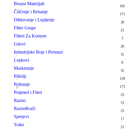
Brusni Materijali
101
Čišćenje i Brisanje
171
Dihtovanje i Lepljenje
28
Filter Grupe
21
Filteri Za Komore
3
Gitovi
26
Industrijske Boje i Premazi
31
Lepkovi
8
Maskiranje
32
Pištolji
129
Poliranje
173
Prajmeri i Fileri
25
Razno
53
Razređivači
25
Sprejevi
17
Trake
21