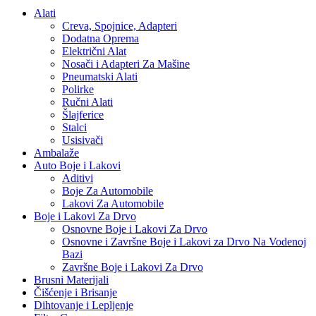
Alati
Creva, Spojnice, Adapteri
Dodatna Oprema
Električni Alat
Nosači i Adapteri Za Mašine
Pneumatski Alati
Polirke
Ručni Alati
Šlajferice
Stalci
Usisivači
Ambalaže
Auto Boje i Lakovi
Aditivi
Boje Za Automobile
Lakovi Za Automobile
Boje i Lakovi Za Drvo
Osnovne Boje i Lakovi Za Drvo
Osnovne i Završne Boje i Lakovi za Drvo Na Vodenoj
Bazi
Završne Boje i Lakovi Za Drvo
Brusni Materijali
Čišćenje i Brisanje
Dihtovanje i Lepljenje