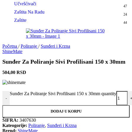
Učvršćivači
47
Zaštita Na Radu
24
Zaštite
44
Početna
/
Poliranje
/
Sunđeri i Krzna
ShineMate
Sunđer Za Poliranje Sivi Profilisani 150 x 30mm
504,00
RSD
Sunđer Za Poliranje Sivi Profilisani 150 x 30mm quantity
-
DODAJ U KORPU
ŠIFRA:
3407630
Kateogorije:
Poliranje
,
Sunđeri i Krzna
Brend:
ShineMate