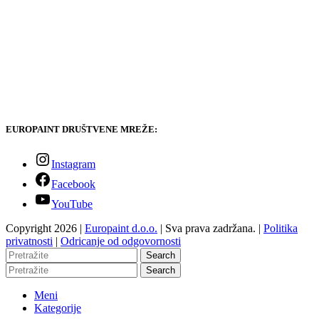
EUROPAINT DRUŠTVENE MREŽE:
Instagram
Facebook
YouTube
Copyright 2026 |
Europaint d.o.o.
| Sva prava zadržana. |
Politika
privatnosti
|
Odricanje od odgovornosti
Search
Search
Meni
Kategorije