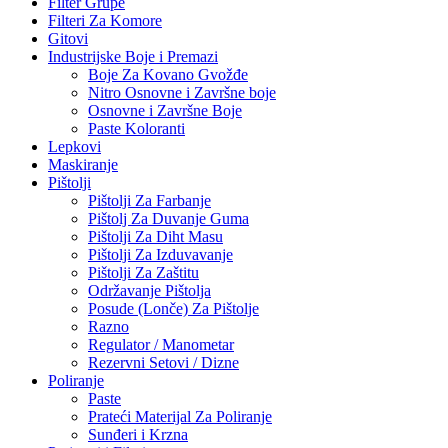
Filter Grupe
Filteri Za Komore
Gitovi
Industrijske Boje i Premazi
Boje Za Kovano Gvožđe
Nitro Osnovne i Završne boje
Osnovne i Završne Boje
Paste Koloranti
Lepkovi
Maskiranje
Pištolji
Pištolji Za Farbanje
Pištolj Za Duvanje Guma
Pištolji Za Diht Masu
Pištolji Za Izduvavanje
Pištolji Za Zaštitu
Održavanje Pištolja
Posude (Lonče) Za Pištolje
Razno
Regulator / Manometar
Rezervni Setovi / Dizne
Poliranje
Paste
Prateći Materijal Za Poliranje
Sunđeri i Krzna