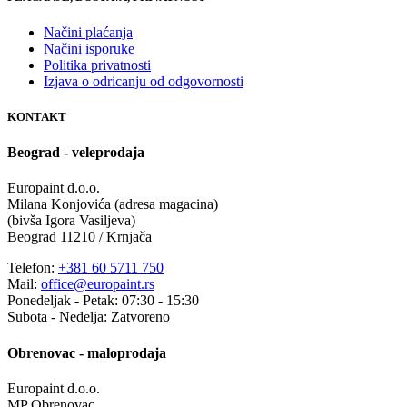
Načini plaćanja
Načini isporuke
Politika privatnosti
Izjava o odricanju od odgovornosti
KONTAKT
Beograd - veleprodaja
Europaint d.o.o.
Milana Konjovića (adresa magacina)
(bivša Igora Vasiljeva)
Beograd 11210 / Krnjača
Telefon:
+381 60 5711 750
Mail:
office@europaint.rs
Ponedeljak - Petak: 07:30 - 15:30
Subota - Nedelja: Zatvoreno
Obrenovac - maloprodaja
Europaint d.o.o.
MP Obrenovac