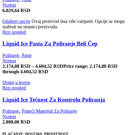
Norton
6.029,64
RSD
Odaberi opcije
Ovaj proizvod ima više varijanti. Opcije se mogu
izabrati na stranici proizvoda.
Brzi pregled
Liquid Ice Pasta Za Poliranje Beli Čep
Poliranje
,
Paste
Norton
2.174,88
RSD
–
4.604,52
RSD
Price range: 2.174,88 RSD
through 4.604,52 RSD
Dodaj u korpu
Brzi pregled
Liquid Ice Tečnost Za Kontrolu Poliranja
Poliranje
,
Prateći Materijal Za Poliranje
Norton
2.808,00
RSD
PLAĆANJE, DOSTAVA, PRIVATNOST