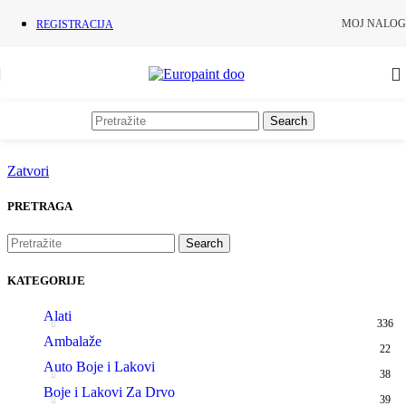
Skip to navigation
Skip to main content
MOJ NALOG
REGISTRACIJA
Search
Zatvori
PRETRAGA
Search
KATEGORIJE
Alati
336
Ambalaže
22
Auto Boje i Lakovi
38
Boje i Lakovi Za Drvo
39