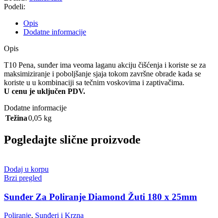
Podeli:
Opis
Dodatne informacije
Opis
T10 Pena, sunđer ima veoma laganu akciju čišćenja i koriste se za
maksimiziranje i poboljšanje sjaja tokom završne obrade kada se
koriste u u kombinaciji sa tečnim voskovima i zaptivačima.
U cenu je uključen PDV.
Dodatne informacije
Težina
0,05 kg
Pogledajte slične proizvode
Dodaj u korpu
Brzi pregled
Sunđer Za Poliranje Diamond Žuti 180 x 25mm
Poliranje
,
Sunđeri i Krzna