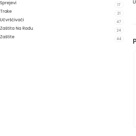
U
Sprejevi
17
Trake
21
Učvršćivači
47
Zaštita Na Radu
24
Zaštite
44
P