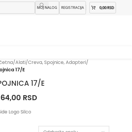
MOJ NALOG
REGISTRACIJA
0,00
RSD
četna
/
Alati
/
Creva, Spojnice, Adapteri
/
ojnica 17/E
POJNICA 17/E
.164,00
RSD