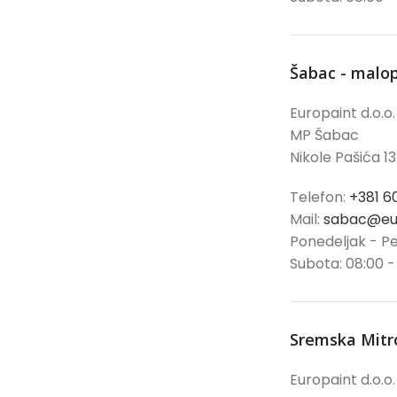
Šabac - malo
Europaint d.o.o.
MP Šabac
Nikole Pašića 13
Telefon:
+381 6
Mail:
sabac@eur
Ponedeljak - Pe
Subota: 08:00 -
Sremska Mitr
Europaint d.o.o.