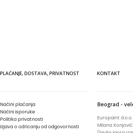
PLAĆANJE, DOSTAVA, PRIVATNOST
KONTAKT
Beograd - ve
Načini plaćanja
Načini isporuke
Europaint d.o.o.
Politika privatnosti
Milana Konjovi
Izjava o odricanju od odgovornosti
(bivša Igora Vas