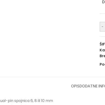
D
-
ŠI
Ka
Br
Po
OPIS
DODATNE INF
ual-pin spojnica 6, 8 ili 10 mm