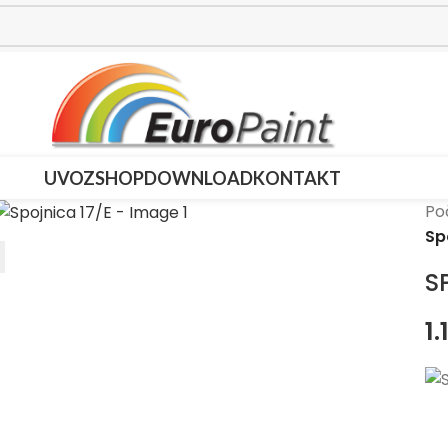
UVOZ
SHOP
DOWNLOAD
KONTAKT
Po
Sp
S
1