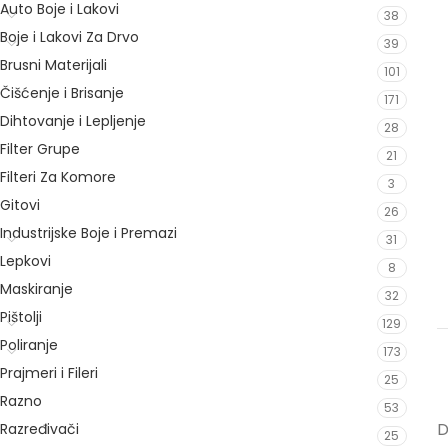
Auto Boje i Lakovi
38
Boje i Lakovi Za Drvo
39
Brusni Materijali
101
Čišćenje i Brisanje
171
Dihtovanje i Lepljenje
28
Filter Grupe
21
Filteri Za Komore
3
Gitovi
26
Industrijske Boje i Premazi
31
Lepkovi
8
Maskiranje
32
Pištolji
129
Poliranje
173
Prajmeri i Fileri
25
Razno
53
D
Razređivači
25