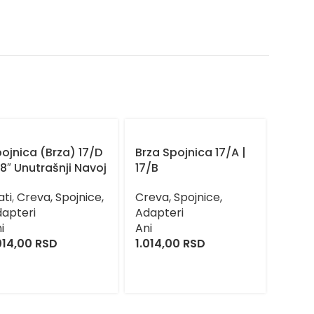
ojnica (Brza) 17/D
Brza Spojnica 17/A |
Spojn
8″ Unutrašnji Navoj
17/B
1/2″ i
Navo
ati
,
Creva, Spojnice,
Creva, Spojnice,
apteri
Adapteri
Creva
i
Ani
Adapt
014,00
RSD
1.014,00
RSD
Ani
161,4
RSD