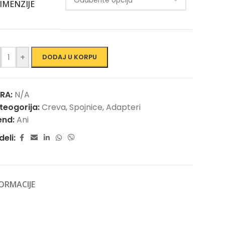
IMENZIJE
+
DODAJ U KORPU
FRA:
N/A
teogorija:
Creva, Spojnice, Adapteri
end:
Ani
deli:
ORMACIJE