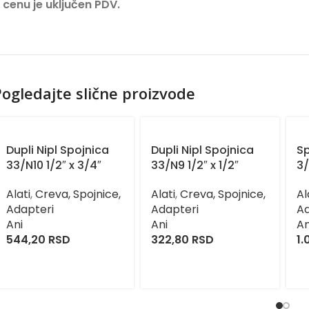
 cenu je uključen PDV.
ogledajte slične proizvode
Dupli Nipl Spojnica
Dupli Nipl Spojnica
Sp
33/N10 1/2″ x 3/4″
33/N9 1/2″ x 1/2″
3/
Alati
,
Creva, Spojnice,
Alati
,
Creva, Spojnice,
Al
Adapteri
Adapteri
Ad
Ani
Ani
An
544,20
RSD
322,80
RSD
1.