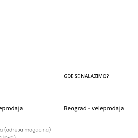
GDE SE NALAZIMO?
leprodaja
Beograd - veleprodaja
ća (adresa magacina)
iljeva)