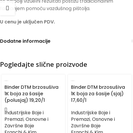
se najbolji vizuelni rezultati postižu tradicionalnim
farbanjem pomoću vazdušnog pištolja.
U cenu je uključen PDV.
Dodatne informacije
Pogledajte slične proizvode
Binder DTM brzosušiva
Binder DTM brzosušiva
1K boja za šasije
1K boja za šasije (sjaj)
(polusjaj) 19,20/1
17,60/1
Industrijske Boje i
Industrijske Boje i
Premazi
,
Osnovne i
Premazi
,
Osnovne i
Završne Boje
Završne Boje
Franchi & Kim
Franchi & Kim