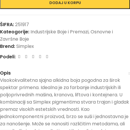
DODAJ U KORPU
ŠIFRA:
251917
Kateogorije:
Industrijske Boje i Premazi
,
Osnovne i
Završne Boje
Brend:
Simplex
Podeli:
Opis
Visokokvalitetna sjajna alkidna boja pogodna za širok
spektar primena. Idealna je za farbanje industrijskih ili
poljoprivrednih mašina, kranova, liftova i kontejnera. U
kombinaciji sa Simplex pigmentima stvara trajan i gladak
premaz visokih estetskih vrednosti. Kao
jednokomponentni proizvod, brzo se suši i jednostavna je
za nanošenje. Može se nanositi različitim metodama, ali