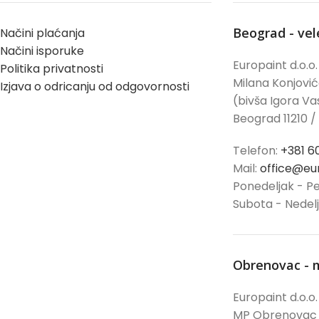
Beograd - ve
Načini plaćanja
Načini isporuke
Europaint d.o.o.
Politika privatnosti
Milana Konjovi
Izjava o odricanju od odgovornosti
(bivša Igora Vas
Beograd 11210 /
Telefon:
+381 6
Mail:
office@eur
Ponedeljak - Pe
Subota - Nedel
Obrenovac - 
Europaint d.o.o.
MP Obrenovac