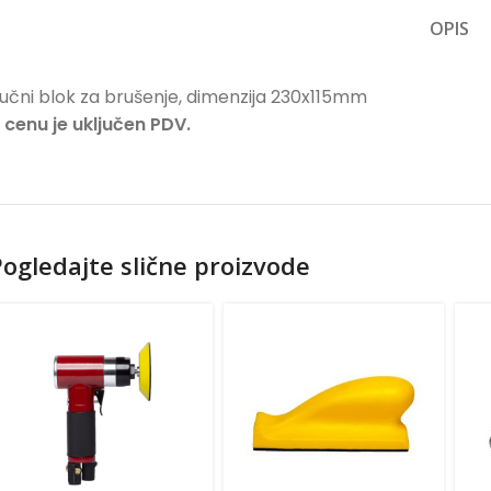
OPIS
učni blok za brušenje, dimenzija 230x115mm
 cenu je uključen PDV.
ogledajte slične proizvode