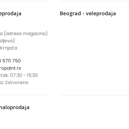
leprodaja
Beograd - veleprodaja
ća (adresa magacina)
iljeva)
 Krnjača
0 5711 750
opaint.rs
tak: 07:30 - 15:30
ja: Zatvoreno
maloprodaja