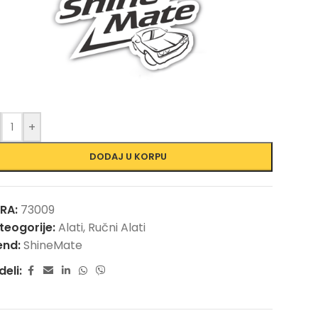
+
DODAJ U KORPU
FRA:
73009
teogorije:
Alati
,
Ručni Alati
end:
ShineMate
deli: