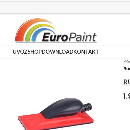
UVOZ
SHOP
DOWNLOAD
KONTAKT
Po
Ru
R
1