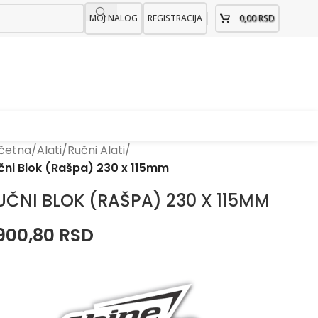
MOJ NALOG
REGISTRACIJA
0,00
RSD
četna
/
Alati
/
Ručni Alati
/
čni Blok (Rašpa) 230 x 115mm
UČNI BLOK (RAŠPA) 230 X 115MM
.900,80
RSD