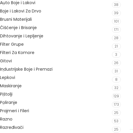
Auto Boje i Lakovi
38
Boje i Lakovi Za Drvo
39
Brusni Materijali
101
Čišćenje i Brisanje
171
Dihtovanje i Lepljenje
28
Filter Grupe
21
Filteri Za Komore
3
Gitovi
26
Industrijske Boje i Premazi
31
Lepkovi
8
Maskiranje
32
Pištolji
129
Poliranje
173
Prajmeri i Fileri
25
Razno
53
Razređivači
25