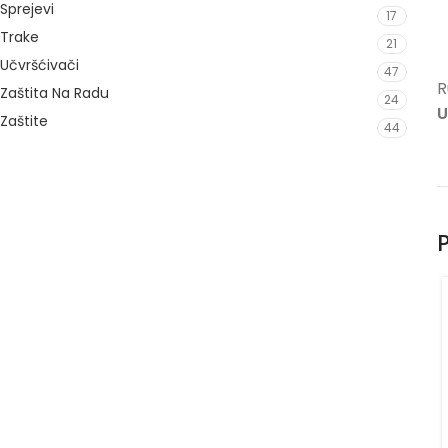
Sprejevi
17
Trake
21
Učvršćivači
47
R
Zaštita Na Radu
24
U
Zaštite
44
P