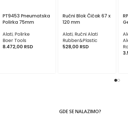
PT9453 Pneumatska
Ručni Blok Čičak 67 x
R
Polirka 75mm
120 mm
Ge
Alati
,
Polirke
Alati
,
Ručni Alati
Al
Boer Tools
Rubber&Plastic
Al
8.472,00
RSD
528,00
RSD
R
3.
GDE SE NALAZIMO?