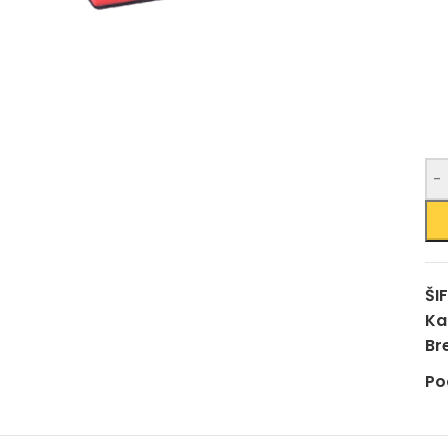
-
ŠI
Ka
Br
Po