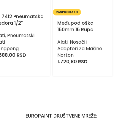
RASPRODATO
RASPRO
P 7412 Pneumatska
dora 1/2″
Međupodloška
8820
150mm 15 Rupa
Držač
ati
,
Pneumatski
Mag-
ati
Alati
,
Nosači i
ongpeng
Adapteri Za Mašine
Alati
,
588,00
RSD
Norton
Opr
1.720,80
RSD
Silco
834,
EUROPAINT DRUŠTVENE MREŽE: