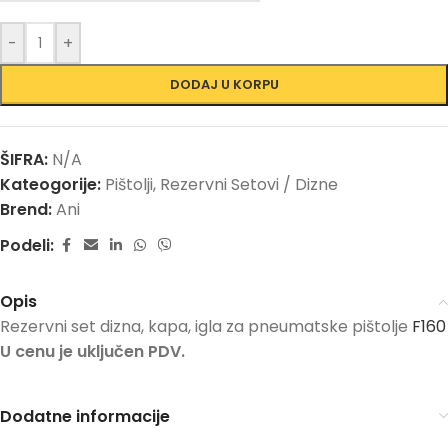
-
+
DODAJ U KORPU
ŠIFRA:
N/A
Kateogorije:
Pištolji
,
Rezervni Setovi / Dizne
Brend:
Ani
Podeli:
Opis
Rezervni set dizna, kapa, igla za pneumatske pištolje
F160
U cenu je uključen PDV.
Dodatne informacije