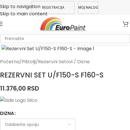
Skip to navigation
REGISTRACIJA
MOJ NALOG
Skip to main content
Početna
/
Pištolji
/
Rezervni Setovi / Dizne
REZERVNI SET U/F150-S F160-S
11.376,00
RSD
DIZNA