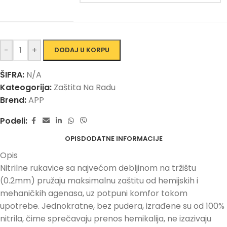
-
+
DODAJ U KORPU
ŠIFRA:
N/A
Kateogorija:
Zaštita Na Radu
Brend:
APP
Podeli:
OPIS
DODATNE INFORMACIJE
Opis
Nitrilne rukavice sa najvećom debljinom na tržištu
(0.2mm) pružaju maksimalnu zaštitu od hemijskih i
mehaničkih agenasa, uz potpuni komfor tokom
upotrebe. Jednokratne, bez pudera, izrađene su od 100%
nitrila, čime sprečavaju prenos hemikalija, ne izazivaju