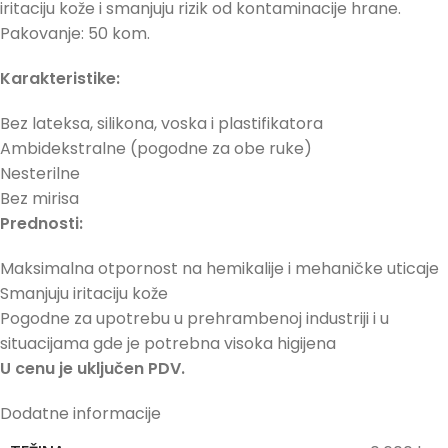
iritaciju kože i smanjuju rizik od kontaminacije hrane.
Pakovanje: 50 kom.
Karakteristike:
Bez lateksa, silikona, voska i plastifikatora
Ambidekstralne (pogodne za obe ruke)
Nesterilne
Bez mirisa
Prednosti:
Maksimalna otpornost na hemikalije i mehaničke uticaje
Smanjuju iritaciju kože
Pogodne za upotrebu u prehrambenoj industriji i u
situacijama gde je potrebna visoka higijena
U cenu je uključen PDV.
Dodatne informacije