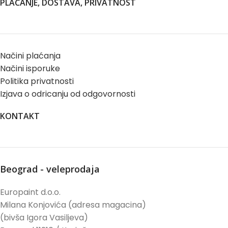
PLAĆANJE, DOSTAVA, PRIVATNOST
Načini plaćanja
Načini isporuke
Politika privatnosti
Izjava o odricanju od odgovornosti
KONTAKT
Beograd - veleprodaja
Europaint d.o.o.
Milana Konjovića (adresa magacina)
(bivša Igora Vasiljeva)