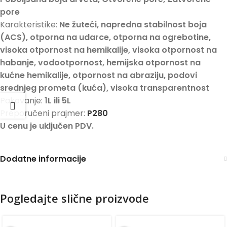
pore
Karakteristike:
Ne žuteći, napredna stabilnost boja
(ACS), otporna na udarce, otporna na ogrebotine,
visoka otpornost na hemikalije, visoka otpornost na
habanje, vodootpornost, hemijska otpornost na
kućne hemikalije, otpornost na abraziju, podovi
srednjeg prometa (kuća), visoka transparentnost
Pakovanje:
1L ili 5L
Preporučeni prajmer:
P280
U cenu je uključen PDV.
Dodatne informacije
Pogledajte slične proizvode