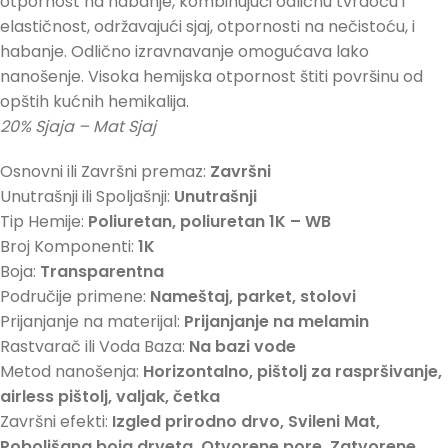
otpornost na habanje, kombinujući odličnu tvrdoću i
elastičnost, održavajući sjaj, otpornosti na nečistoću, i
habanje. Odlično izravnavanje omogućava lako
nanošenje. Visoka hemijska otpornost štiti površinu od
opštih kućnih hemikalija.
20% Sjaja – Mat Sjaj
Osnovni ili Završni premaz:
Završni
Unutrašnji ili Spoljašnji:
Unutrašnji
Tip Hemije:
Poliuretan, poliuretan 1K – WB
Broj Komponenti:
1K
Boja:
Transparentna
Područije primene:
Nameštaj, parket, stolovi
Prijanjanje na materijal:
Prijanjanje na melamin
Rastvarač ili Voda Baza:
Na bazi vode
Metod nanošenja:
Horizontalno, pištolj za raspršivanje,
airless pištolj, valjak, četka
Završni efekti:
Izgled prirodno drvo, Svileni Mat,
Poboljšana boja drveta, Otvorene pore, Zatvorene