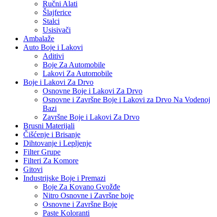
Ručni Alati
Šlajferice
Stalci
Usisivači
Ambalaže
Auto Boje i Lakovi
Aditivi
Boje Za Automobile
Lakovi Za Automobile
Boje i Lakovi Za Drvo
Osnovne Boje i Lakovi Za Drvo
Osnovne i Završne Boje i Lakovi za Drvo Na Vodenoj
Bazi
Završne Boje i Lakovi Za Drvo
Brusni Materijali
Čišćenje i Brisanje
Dihtovanje i Lepljenje
Filter Grupe
Filteri Za Komore
Gitovi
Industrijske Boje i Premazi
Boje Za Kovano Gvožđe
Nitro Osnovne i Završne boje
Osnovne i Završne Boje
Paste Koloranti