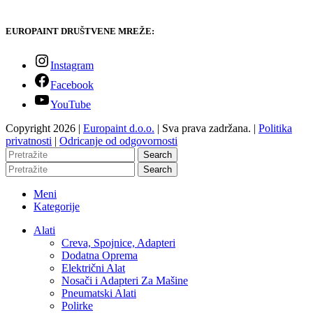
EUROPAINT DRUŠTVENE MREŽE:
Instagram
Facebook
YouTube
Copyright 2026 |
Europaint d.o.o.
| Sva prava zadržana. |
Politika
privatnosti
|
Odricanje od odgovornosti
Search
Search
Meni
Kategorije
Alati
Creva, Spojnice, Adapteri
Dodatna Oprema
Električni Alat
Nosači i Adapteri Za Mašine
Pneumatski Alati
Polirke