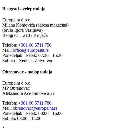
Beograd - veleprodaja
Europaint d.o.o.
Milana Konjovića (adresa magacina)
(bivša Igora Vasiljeva)
Beograd 11210 / Krnjača
Telefon:
+381 60 5711 750
Mail:
office@europaint.rs
Ponedeljak - Petak: 07:30 - 15:30
Subota - Nedelja: Zatvoreno
Obrenovac - maloprodaja
Europaint d.o.o.
MP Obrenovac
Aleksandra Ace Simovica 2v
Telefon:
+381 60 5711 780
Mail:
obrenovac@europaint.rs
Ponedeljak - Petak: 08:00 - 16:00
Subota: 08:00 - 14:00