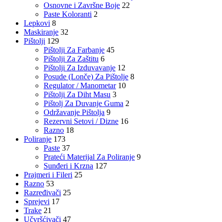
Osnovne i Završne Boje
22
Paste Koloranti
2
Lepkovi
8
Maskiranje
32
Pištolji
129
Pištolji Za Farbanje
45
Pištolji Za Zaštitu
6
Pištolji Za Izduvavanje
12
Posude (Lonče) Za Pištolje
8
Regulator / Manometar
10
Pištolji Za Diht Masu
3
Pištolj Za Duvanje Guma
2
Održavanje Pištolja
9
Rezervni Setovi / Dizne
16
Razno
18
Poliranje
173
Paste
37
Prateći Materijal Za Poliranje
9
Sunđeri i Krzna
127
Prajmeri i Fileri
25
Razno
53
Razređivači
25
Sprejevi
17
Trake
21
Učvršćivači
47