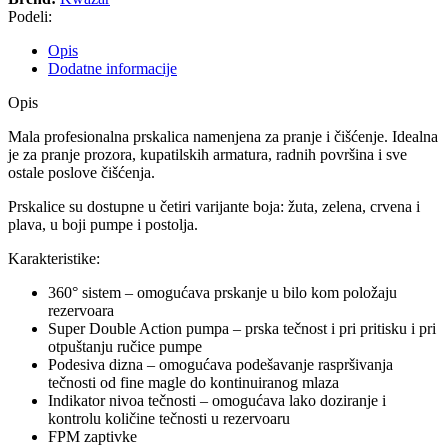
Podeli:
Opis
Dodatne informacije
Opis
Mala profesionalna prskalica namenjena za pranje i čišćenje. Idealna
je za pranje prozora, kupatilskih armatura, radnih površina i sve
ostale poslove čišćenja.
Prskalice su dostupne u četiri varijante boja: žuta, zelena, crvena i
plava, u boji pumpe i postolja.
Karakteristike:
360° sistem – omogućava prskanje u bilo kom položaju
rezervoara
Super Double Action pumpa – prska tečnost i pri pritisku i pri
otpuštanju ručice pumpe
Podesiva dizna – omogućava podešavanje raspršivanja
tečnosti od fine magle do kontinuiranog mlaza
Indikator nivoa tečnosti – omogućava lako doziranje i
kontrolu količine tečnosti u rezervoaru
FPM zaptivke