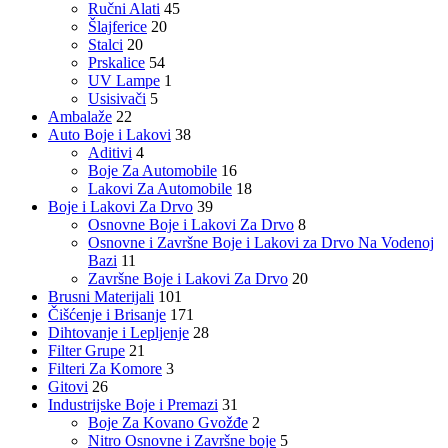
Ručni Alati
45
Šlajferice
20
Stalci
20
Prskalice
54
UV Lampe
1
Usisivači
5
Ambalaže
22
Auto Boje i Lakovi
38
Aditivi
4
Boje Za Automobile
16
Lakovi Za Automobile
18
Boje i Lakovi Za Drvo
39
Osnovne Boje i Lakovi Za Drvo
8
Osnovne i Završne Boje i Lakovi za Drvo Na Vodenoj
Bazi
11
Završne Boje i Lakovi Za Drvo
20
Brusni Materijali
101
Čišćenje i Brisanje
171
Dihtovanje i Lepljenje
28
Filter Grupe
21
Filteri Za Komore
3
Gitovi
26
Industrijske Boje i Premazi
31
Boje Za Kovano Gvožđe
2
Nitro Osnovne i Završne boje
5