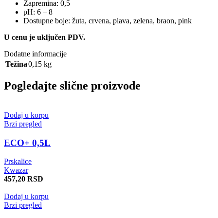
Zapremina: 0,5
pH: 6 – 8
Dostupne boje: žuta, crvena, plava, zelena, braon, pink
U cenu je uključen PDV.
Dodatne informacije
Težina
0,15 kg
Pogledajte slične proizvode
Dodaj u korpu
Brzi pregled
ECO+ 0,5L
Prskalice
Kwazar
457,20
RSD
Dodaj u korpu
Brzi pregled