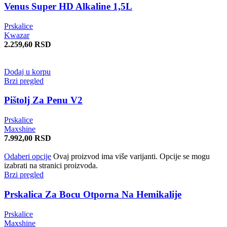
Venus Super HD Alkaline 1,5L
Prskalice
Kwazar
2.259,60
RSD
Dodaj u korpu
Brzi pregled
Pištolj Za Penu V2
Prskalice
Maxshine
7.992,00
RSD
Odaberi opcije
Ovaj proizvod ima više varijanti. Opcije se mogu
izabrati na stranici proizvoda.
Brzi pregled
Prskalica Za Bocu Otporna Na Hemikalije
Prskalice
Maxshine