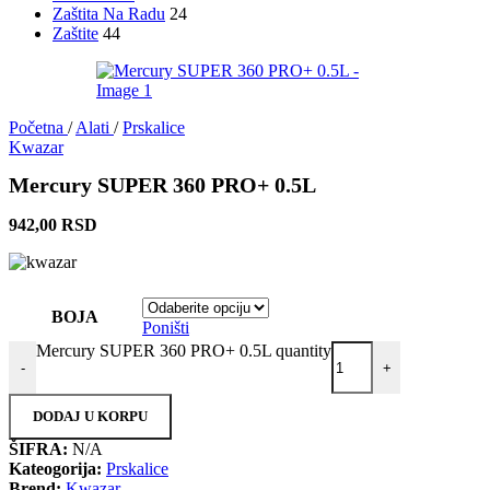
Zaštita Na Radu
24
Zaštite
44
Početna
/
Alati
/
Prskalice
Kwazar
Mercury SUPER 360 PRO+ 0.5L
942,00
RSD
BOJA
Poništi
Mercury SUPER 360 PRO+ 0.5L quantity
-
+
DODAJ U KORPU
ŠIFRA:
N/A
Kateogorija:
Prskalice
Brend:
Kwazar