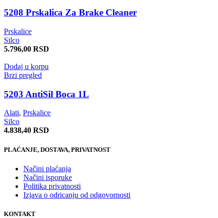
5208 Prskalica Za Brake Cleaner
Prskalice
Silco
5.796,00
RSD
Dodaj u korpu
Brzi pregled
5203 AntiSil Boca 1L
Alati
,
Prskalice
Silco
4.838,40
RSD
PLAĆANJE, DOSTAVA, PRIVATNOST
Načini plaćanja
Načini isporuke
Politika privatnosti
Izjava o odricanju od odgovornosti
KONTAKT