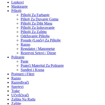
Lepkovi
Maskiranje
Pištolji
Pištolji Za Farbanje
Pištolj Za Duvanje Guma
Pištolji Za Diht Masu
Pištolji Za Izduvavanje
Pištolji Za Zaštitu
Održavanje Pištolja
Posude (Lonče) Za Pištolje
Razno
Regulator / Manometar
Rezervni Setovi / Dizne
Poliranje
Paste
Prateći Materijal Za Poliranje
Sunđeri i Krzna
Prajmeri i Fileri
Razno
Razređivači
Sprejevi
Trake
Učvršćivači
Zaštita Na Radu
Zaštite