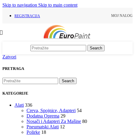
Skip to navigation
Skip to main content
MOJ NALOG
REGISTRACIJA
Search
Zatvori
PRETRAGA
Search
KATEGORIJE
Alati
336
Creva, Spojnice, Adapteri
54
Dodatna Oprema
29
Nosači i Adapteri Za Mašine
80
Pneumatski Alati
12
Polirke
18