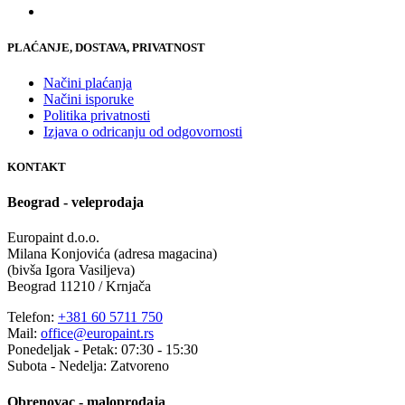
PLAĆANJE, DOSTAVA, PRIVATNOST
Načini plaćanja
Načini isporuke
Politika privatnosti
Izjava o odricanju od odgovornosti
KONTAKT
Beograd - veleprodaja
Europaint d.o.o.
Milana Konjovića (adresa magacina)
(bivša Igora Vasiljeva)
Beograd 11210 / Krnjača
Telefon:
+381 60 5711 750
Mail:
office@europaint.rs
Ponedeljak - Petak: 07:30 - 15:30
Subota - Nedelja: Zatvoreno
Obrenovac - maloprodaja