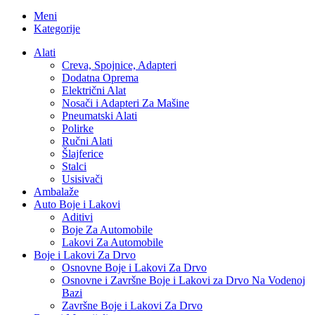
Meni
Kategorije
Alati
Creva, Spojnice, Adapteri
Dodatna Oprema
Električni Alat
Nosači i Adapteri Za Mašine
Pneumatski Alati
Polirke
Ručni Alati
Šlajferice
Stalci
Usisivači
Ambalaže
Auto Boje i Lakovi
Aditivi
Boje Za Automobile
Lakovi Za Automobile
Boje i Lakovi Za Drvo
Osnovne Boje i Lakovi Za Drvo
Osnovne i Završne Boje i Lakovi za Drvo Na Vodenoj
Bazi
Završne Boje i Lakovi Za Drvo