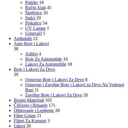
Polirke
18
Ručni Alati
45
Šlajferice
20
Stalci
20
Prskalice
54
UV Lampe
1
Usisivači
5
Ambalaže
22
Auto Boje i Lakovi
38
Aditivi
4
Boje Za Automobile
16
Lakovi Za Automobile
18
Boje i Lakovi Za Drvo
39
Osnovne Boje i Lakovi Za Drvo
8
Osnovne i Završne Boje i Lakovi za Drvo Na Vodenoj
Bazi
11
Završne Boje i Lakovi Za Drvo
20
Brusni Materijali
101
Čišćenje i Brisanje
171
Dihtovanje i Lepljenje
28
Filter Grupe
21
Filteri Za Komore
3
Gitovi
26