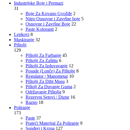
Industrijske Boje i Premazi
31
Boje Za Kovano Gvožđe
2
Nitro Osnovne i Završne boje
5
Osnovne i Završne Boje
22
Paste Koloranti
2
Lepkovi
8
Maskiranje
32
Pištolji
129
Pištolji Za Farbanje
45
Pištolji Za Zaštitu
6
Pištolji Za Izduvavanje
12
Posude (Lonče) Za Pištolje
8
Regulator / Manometar
10
Pištolji Za Diht Masu
3
Pištolj Za Duvanje Guma
2
Održavanje Pištolja
9
Rezervni Setovi / Dizne
16
Razno
18
Poliranje
173
Paste
37
Prateći Materijal Za Poliranje
9
Sunđeri i Krzna
127