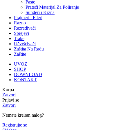
Paste
Prateći Materijal Za Poliranje
Sunđeri i Krzna
Prajmeri i Fileri
Razno
Razređivači
Sprejevi
Trake
Učvršćivači
Zaštita Na Radu
Zaštite
UVOZ
SHOP
DOWNLOAD
KONTAKT
Korpa
Zatvori
Prijavi se
Zatvori
Nemate kreiran nalog?
Registrujte se