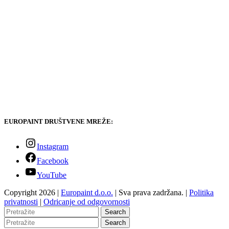
EUROPAINT DRUŠTVENE MREŽE:
Instagram
Facebook
YouTube
Copyright 2026 |
Europaint d.o.o.
| Sva prava zadržana. |
Politika
privatnosti
|
Odricanje od odgovornosti
Search
Search