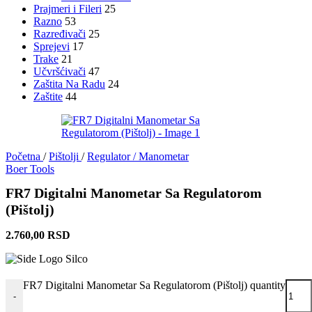
Prajmeri i Fileri
25
Razno
53
Razređivači
25
Sprejevi
17
Trake
21
Učvršćivači
47
Zaštita Na Radu
24
Zaštite
44
Početna
/
Pištolji
/
Regulator / Manometar
Boer Tools
FR7 Digitalni Manometar Sa Regulatorom
(Pištolj)
2.760,00
RSD
FR7 Digitalni Manometar Sa Regulatorom (Pištolj) quantity
-