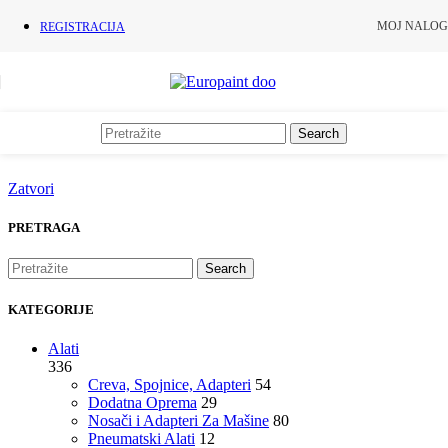
Skip to navigation
Skip to main content
MOJ NALOG
REGISTRACIJA
Search
Zatvori
PRETRAGA
Search
KATEGORIJE
Alati
336
Creva, Spojnice, Adapteri
54
Dodatna Oprema
29
Nosači i Adapteri Za Mašine
80
Pneumatski Alati
12