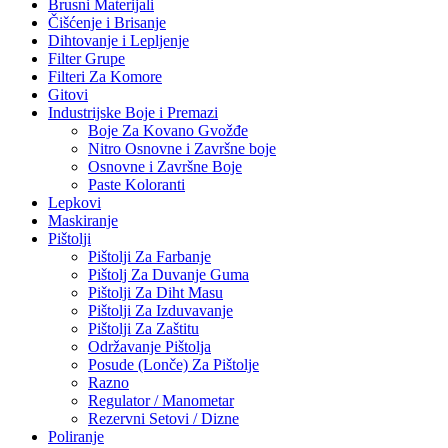
Brusni Materijali
Čišćenje i Brisanje
Dihtovanje i Lepljenje
Filter Grupe
Filteri Za Komore
Gitovi
Industrijske Boje i Premazi
Boje Za Kovano Gvožđe
Nitro Osnovne i Završne boje
Osnovne i Završne Boje
Paste Koloranti
Lepkovi
Maskiranje
Pištolji
Pištolji Za Farbanje
Pištolj Za Duvanje Guma
Pištolji Za Diht Masu
Pištolji Za Izduvavanje
Pištolji Za Zaštitu
Održavanje Pištolja
Posude (Lonče) Za Pištolje
Razno
Regulator / Manometar
Rezervni Setovi / Dizne
Poliranje