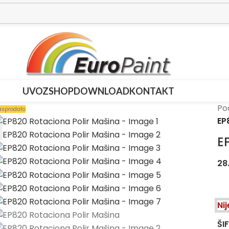
UVOZ
SHOP
DOWNLOAD
KONTAKT
Po
asprodato
EP
E
28
Ni
ŠI