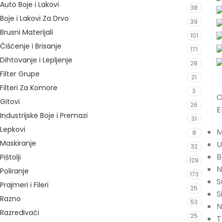
Auto Boje i Lakovi
38
Boje i Lakovi Za Drvo
39
Brusni Materijali
101
Čišćenje i Brisanje
171
Dihtovanje i Lepljenje
28
Filter Grupe
21
Filteri Za Komore
3
O
Gitovi
26
E
Industrijske Boje i Premazi
31
Lepkovi
M
8
Maskiranje
U
32
B
Pištolji
129
N
Poliranje
173
S
Prajmeri i Fileri
25
S
Razno
53
N
Razređivači
25
T