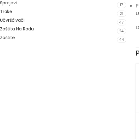
Sprejevi
P
17
Trake
U
21
Učvršćivači
47
D
Zaštita Na Radu
24
Zaštite
44
P