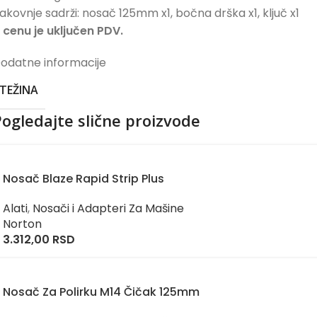
akovnje sadrži: nosač 125mm x1, bočna drška x1, ključ x1
 cenu je uključen PDV.
odatne informacije
TEŽINA
ogledajte slične proizvode
Nosač Blaze Rapid Strip Plus
Alati
,
Nosači i Adapteri Za Mašine
Norton
3.312,00
RSD
Nosač Za Polirku M14 Čičak 125mm