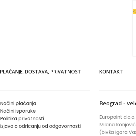
R
PLAĆANJE, DOSTAVA, PRIVATNOST
KONTAKT
Beograd - ve
Načini plaćanja
Načini isporuke
Europaint d.o.o.
Politika privatnosti
Milana Konjovi
Izjava o odricanju od odgovornosti
(bivša Igora Vas