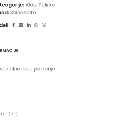
teogorije:
Alati
,
Polirke
end:
ShineMate
deli:
RMACIJE
sionalno auto poliranje
80mm（7″）