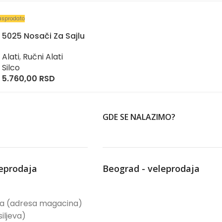
asprodato
5025 Nosači Za Sajlu
Alati
,
Ručni Alati
Silco
5.760,00
RSD
GDE SE NALAZIMO?
leprodaja
Beograd - veleprodaja
ća (adresa magacina)
iljeva)