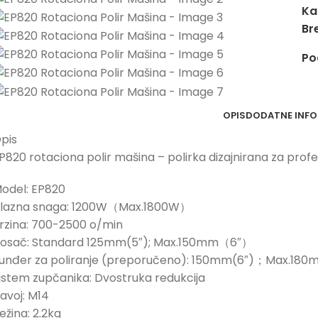
Ka
Br
Po
OPIS
DODATNE INFO
pis
P820 rotaciona polir mašina – polirka dizajnirana za profe
odel: EP820
lazna snaga: 1200W（Max.1800W）
rzina: 700-2500 o/min
osač: Standard 125mm(5″); Max.150mm（6″）
unđer za poliranje (preporučeno): 150mm(6″)；Max.1
istem zupčanika: Dvostruka redukcija
avoj: M14
ežina: 2.2kg