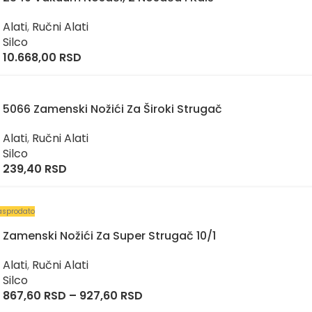
Alati
,
Ručni Alati
Silco
10.668,00
RSD
5066 Zamenski Nožići Za Široki Strugač
Alati
,
Ručni Alati
Silco
239,40
RSD
asprodato
Zamenski Nožići Za Super Strugač 10/1
Alati
,
Ručni Alati
Silco
867,60
RSD
–
927,60
RSD