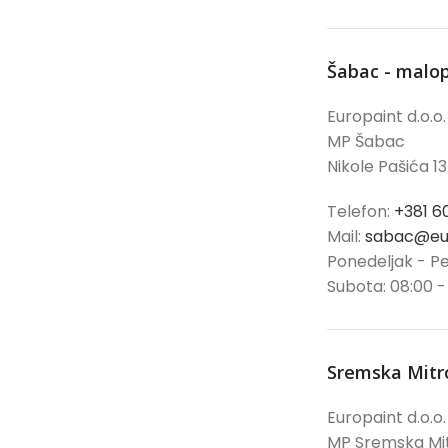
Šabac - malo
Europaint d.o.o.
MP Šabac
Nikole Pašića 13
Telefon:
+381 6
Mail:
sabac@eur
Ponedeljak - Pe
Subota: 08:00 -
Sremska Mitr
Europaint d.o.o.
MP Sremska Mi