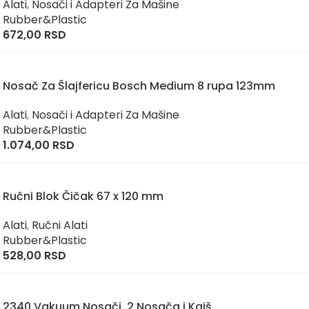
Alati
,
Nosači i Adapteri Za Mašine
Rubber&Plastic
672,00
RSD
Nosač Za Šlajfericu Bosch Medium 8 rupa 123mm
Alati
,
Nosači i Adapteri Za Mašine
Rubber&Plastic
1.074,00
RSD
Ručni Blok Čičak 67 x 120 mm
Alati
,
Ručni Alati
Rubber&Plastic
528,00
RSD
2340 Vakuum Nosači, 2 Nosača i Kaiš