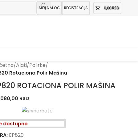
MOJ NALOG
REGISTRACIJA
0,00
RSD
četna
/
Alati
/
Polirke
/
820 Rotaciona Polir Mašina
P820 ROTACIONA POLIR MAŠINA
.080,00
RSD
je dostupno
FRA:
EP820