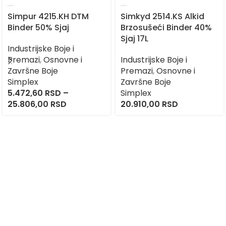
Simpur 4215.KH DTM
Simkyd 2514.KS Alkid
Binder 50% Sjaj
Brzosušeći Binder 40%
Sjaj 17L
Industrijske Boje i
Premazi
,
Osnovne i
Industrijske Boje i
Završne Boje
Premazi
,
Osnovne i
Simplex
Završne Boje
5.472,60
RSD
–
Simplex
25.806,00
RSD
20.910,00
RSD