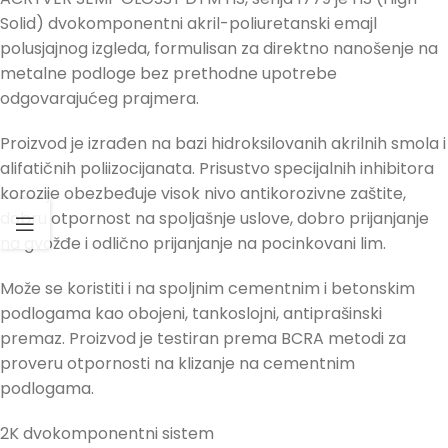
Solid) dvokomponentni akril-poliuretanski emajl
polusjajnog izgleda, formulisan za direktno nanošenje na
metalne podloge bez prethodne upotrebe
odgovarajućeg prajmera.
Proizvod je izrađen na bazi hidroksilovanih akrilnih smola i
alifatičnih poliizocijanata. Prisustvo specijalnih inhibitora
korozije obezbeđuje visok nivo antikorozivne zaštite,
dobru otpornost na spoljašnje uslove, dobro prijanjanje
na gvožđe i odlično prijanjanje na pocinkovani lim.
Može se koristiti i na spoljnim cementnim i betonskim
podlogama kao obojeni, tankoslojni, antiprašinski
premaz. Proizvod je testiran prema BCRA metodi za
proveru otpornosti na klizanje na cementnim
podlogama.
2K dvokomponentni sistem