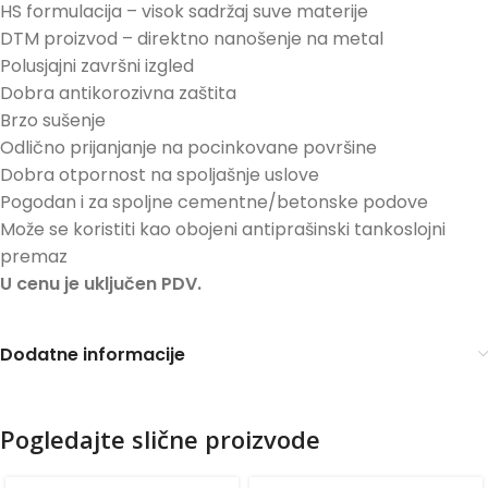
HS formulacija – visok sadržaj suve materije
DTM proizvod – direktno nanošenje na metal
Polusjajni završni izgled
Dobra antikorozivna zaštita
Brzo sušenje
Odlično prijanjanje na pocinkovane površine
Dobra otpornost na spoljašnje uslove
Pogodan i za spoljne cementne/betonske podove
Može se koristiti kao obojeni antiprašinski tankoslojni
premaz
U cenu je uključen PDV.
Dodatne informacije
Pogledajte slične proizvode