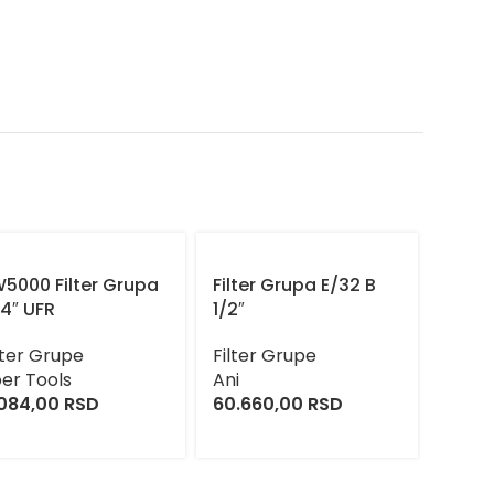
5000 Filter Grupa
Filter Grupa E/32 B
Filte
4″ UFR
1/2″
5 Mik
lter Grupe
Filter Grupe
Filte
er Tools
Ani
Ani
.084,00
RSD
60.660,00
RSD
26.5