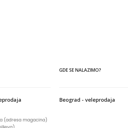
GDE SE NALAZIMO?
leprodaja
Beograd - veleprodaja
ća (adresa magacina)
iljeva)