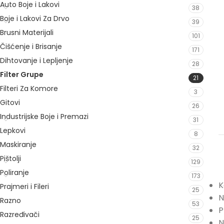
Auto Boje i Lakovi
38
Boje i Lakovi Za Drvo
39
Brusni Materijali
101
Čišćenje i Brisanje
171
Dihtovanje i Lepljenje
28
Filter Grupe
21
Filteri Za Komore
3
Gitovi
26
Industrijske Boje i Premazi
31
Lepkovi
8
Maskiranje
32
Pištolji
129
Poliranje
173
K
Prajmeri i Fileri
25
N
Razno
53
P
Razređivači
25
N