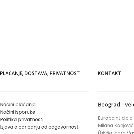
PLAĆANJE, DOSTAVA, PRIVATNOST
KONTAKT
Beograd - ve
Načini plaćanja
Načini isporuke
Europaint d.o.o.
Politika privatnosti
Milana Konjovi
Izjava o odricanju od odgovornosti
(bivša Igora Vas