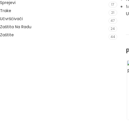
Sprejevi
17
M
Trake
21
U
Učvršćivači
47
Zaštita Na Radu
24
Zaštite
44
P