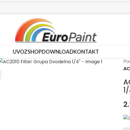
UVOZ
SHOP
DOWNLOAD
KONTAKT
Po
AC
A
1/
2