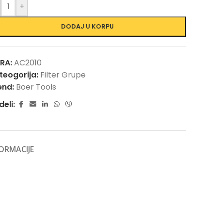
+
DODAJ U KORPU
FRA:
AC2010
teogorija:
Filter Grupe
end:
Boer Tools
deli:
ORMACIJE