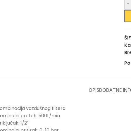
-
ŠI
Ka
Br
Po
OPIS
DODATNE INF
ombinacija vazdušnog filtera
ominalni protok: 500L/min
riključak: 1/2″
ominalni pritisak: 0-10 bar