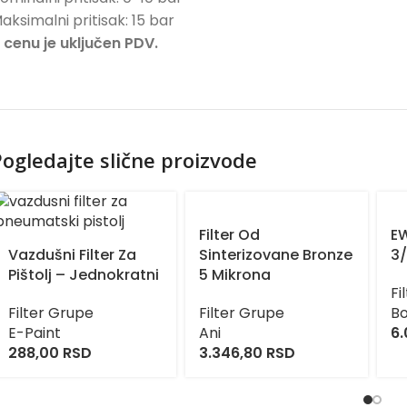
aksimalni pritisak: 15 bar
 cenu je uključen PDV.
ogledajte slične proizvode
Filter Od
EW
Vazdušni Filter Za
Sinterizovane Bronze
3/
Pištolj – Jednokratni
5 Mikrona
Fi
Filter Grupe
Filter Grupe
Bo
E-Paint
Ani
6
288,00
RSD
3.346,80
RSD