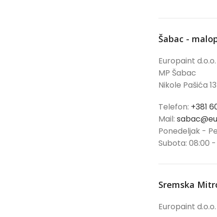
Šabac - malo
Europaint d.o.o.
MP Šabac
Nikole Pašića 13
Telefon:
+381 6
Mail:
sabac@eur
Ponedeljak - Pe
Subota: 08:00 -
Sremska Mitr
Europaint d.o.o.