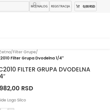
MOJ NALOG
REGISTRACIJA
0,00
RSD
četna
/
Filter Grupe
/
2010 Filter Grupa Dvodelna 1/4″
C2010 FILTER GRUPA DVODELNA
4″
.982,00
RSD