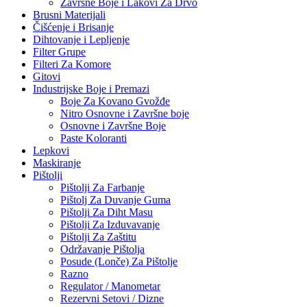
Završne Boje i Lakovi Za Drvo
Brusni Materijali
Čišćenje i Brisanje
Dihtovanje i Lepljenje
Filter Grupe
Filteri Za Komore
Gitovi
Industrijske Boje i Premazi
Boje Za Kovano Gvožđe
Nitro Osnovne i Završne boje
Osnovne i Završne Boje
Paste Koloranti
Lepkovi
Maskiranje
Pištolji
Pištolji Za Farbanje
Pištolj Za Duvanje Guma
Pištolji Za Diht Masu
Pištolji Za Izduvavanje
Pištolji Za Zaštitu
Održavanje Pištolja
Posude (Lonče) Za Pištolje
Razno
Regulator / Manometar
Rezervni Setovi / Dizne