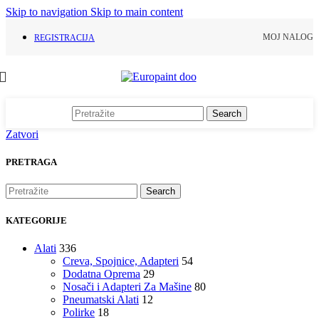
Skip to navigation
Skip to main content
MOJ NALOG
REGISTRACIJA
Search
Zatvori
PRETRAGA
Search
KATEGORIJE
Alati
336
Creva, Spojnice, Adapteri
54
Dodatna Oprema
29
Nosači i Adapteri Za Mašine
80
Pneumatski Alati
12
Polirke
18