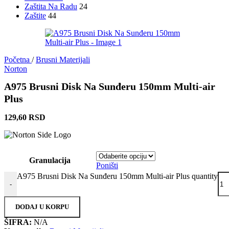
Zaštita Na Radu
24
Zaštite
44
Početna
/
Brusni Materijali
Norton
A975 Brusni Disk Na Sunđeru 150mm Multi-air
Plus
129,60
RSD
Granulacija
Poništi
A975 Brusni Disk Na Sunđeru 150mm Multi-air Plus quantity
-
DODAJ U KORPU
ŠIFRA:
N/A