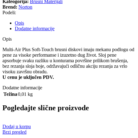
Kateogorija:
Brusni Materijali
Brend:
Norton
Podeli:
Opis
Dodatne informacije
Opis
Multi-Air Plus Soft-Touch brusni diskovi imaju mekanu podlogu od
pene za visoke performanse i izuzetno dug život. Sloj pene
apsorbuje svaku razliku u konturama površine prilikom brušenja,
bez rezanja sloja boje, održavajući odličnu akciju rezanja za vrlo
visoku završnu obradu.
U cenu je uključen PDV.
Dodatne informacije
Težina
0,01 kg
Pogledajte slične proizvode
Dodaj u korpu
Brzi pregled