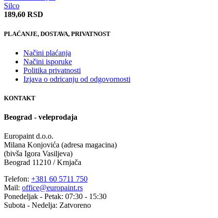
Silco
189,60
RSD
PLAĆANJE, DOSTAVA, PRIVATNOST
Načini plaćanja
Načini isporuke
Politika privatnosti
Izjava o odricanju od odgovornosti
KONTAKT
Beograd - veleprodaja
Europaint d.o.o.
Milana Konjovića (adresa magacina)
(bivša Igora Vasiljeva)
Beograd 11210 / Krnjača
Telefon:
+381 60 5711 750
Mail:
office@europaint.rs
Ponedeljak - Petak: 07:30 - 15:30
Subota - Nedelja: Zatvoreno