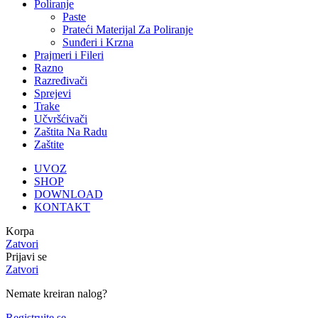
Poliranje
Paste
Prateći Materijal Za Poliranje
Sunđeri i Krzna
Prajmeri i Fileri
Razno
Razređivači
Sprejevi
Trake
Učvršćivači
Zaštita Na Radu
Zaštite
UVOZ
SHOP
DOWNLOAD
KONTAKT
Korpa
Zatvori
Prijavi se
Zatvori
Nemate kreiran nalog?
Registrujte se