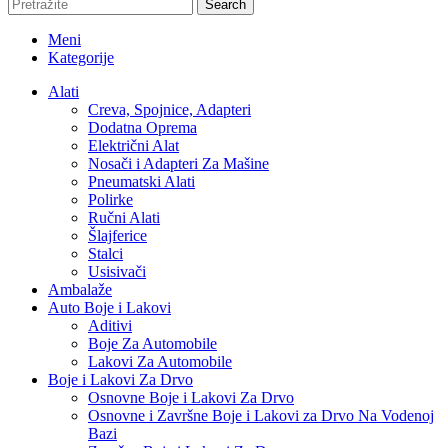
Search
Meni
Kategorije
Alati
Creva, Spojnice, Adapteri
Dodatna Oprema
Električni Alat
Nosači i Adapteri Za Mašine
Pneumatski Alati
Polirke
Ručni Alati
Šlajferice
Stalci
Usisivači
Ambalaže
Auto Boje i Lakovi
Aditivi
Boje Za Automobile
Lakovi Za Automobile
Boje i Lakovi Za Drvo
Osnovne Boje i Lakovi Za Drvo
Osnovne i Završne Boje i Lakovi za Drvo Na Vodenoj
Bazi