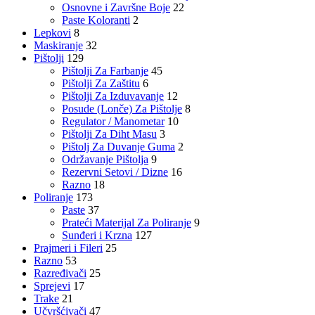
Osnovne i Završne Boje
22
Paste Koloranti
2
Lepkovi
8
Maskiranje
32
Pištolji
129
Pištolji Za Farbanje
45
Pištolji Za Zaštitu
6
Pištolji Za Izduvavanje
12
Posude (Lonče) Za Pištolje
8
Regulator / Manometar
10
Pištolji Za Diht Masu
3
Pištolj Za Duvanje Guma
2
Održavanje Pištolja
9
Rezervni Setovi / Dizne
16
Razno
18
Poliranje
173
Paste
37
Prateći Materijal Za Poliranje
9
Sunđeri i Krzna
127
Prajmeri i Fileri
25
Razno
53
Razređivači
25
Sprejevi
17
Trake
21
Učvršćivači
47