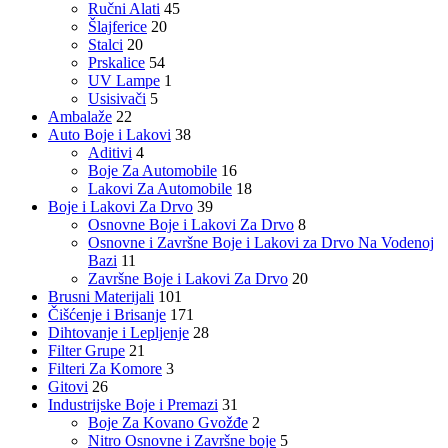
Ručni Alati
45
Šlajferice
20
Stalci
20
Prskalice
54
UV Lampe
1
Usisivači
5
Ambalaže
22
Auto Boje i Lakovi
38
Aditivi
4
Boje Za Automobile
16
Lakovi Za Automobile
18
Boje i Lakovi Za Drvo
39
Osnovne Boje i Lakovi Za Drvo
8
Osnovne i Završne Boje i Lakovi za Drvo Na Vodenoj
Bazi
11
Završne Boje i Lakovi Za Drvo
20
Brusni Materijali
101
Čišćenje i Brisanje
171
Dihtovanje i Lepljenje
28
Filter Grupe
21
Filteri Za Komore
3
Gitovi
26
Industrijske Boje i Premazi
31
Boje Za Kovano Gvožđe
2
Nitro Osnovne i Završne boje
5