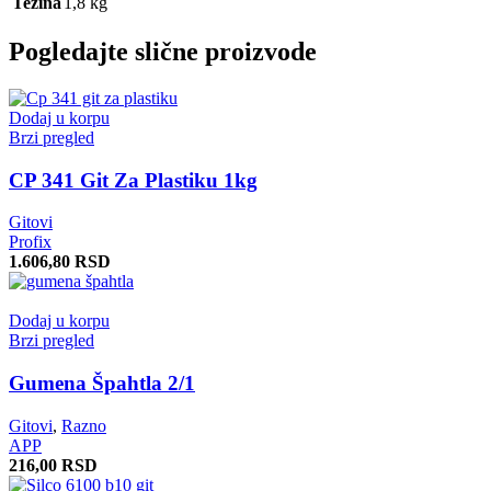
Težina
1,8 kg
Pogledajte slične proizvode
Dodaj u korpu
Brzi pregled
CP 341 Git Za Plastiku 1kg
Gitovi
Profix
1.606,80
RSD
Dodaj u korpu
Brzi pregled
Gumena Špahtla 2/1
Gitovi
,
Razno
APP
216,00
RSD