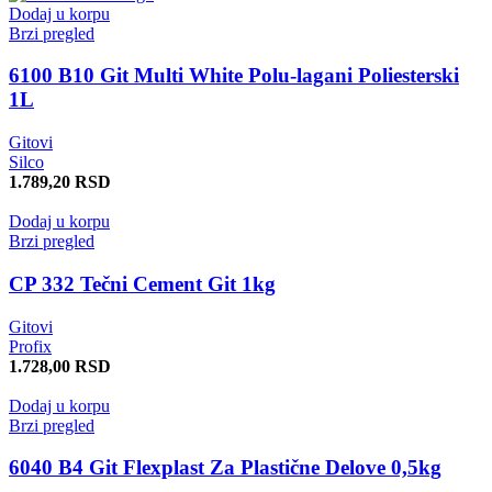
Dodaj u korpu
Brzi pregled
6100 B10 Git Multi White Polu-lagani Poliesterski
1L
Gitovi
Silco
1.789,20
RSD
Dodaj u korpu
Brzi pregled
CP 332 Tečni Cement Git 1kg
Gitovi
Profix
1.728,00
RSD
Dodaj u korpu
Brzi pregled
6040 B4 Git Flexplast Za Plastične Delove 0,5kg