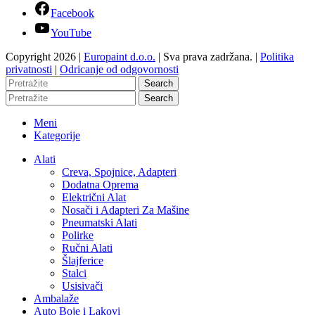
Facebook
YouTube
Copyright 2026 |
Europaint d.o.o.
| Sva prava zadržana. |
Politika
privatnosti
|
Odricanje od odgovornosti
Search
Search
Meni
Kategorije
Alati
Creva, Spojnice, Adapteri
Dodatna Oprema
Električni Alat
Nosači i Adapteri Za Mašine
Pneumatski Alati
Polirke
Ručni Alati
Šlajferice
Stalci
Usisivači
Ambalaže
Auto Boje i Lakovi