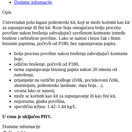
Dodatne informacije
Opis
Univerzalan polu-lagani poliesterski kit, koji se može koristiti kao kit
za zapunjavanje ili fini kit. Roze boja omogućava bolju procenu
površine nakon brušenja zahvaljujući savršenom kontrastu između
brušene i nebrušene površine. Lako se nanosi i brusi čak i finim
brusnim papirima, počevši od P180, bez zapunjavanja papira.
bolja procena površine nakon brušenja zahvaljujući kontrastu
boje,
odlično brušenje, počevši od P180,
nema zapunjavanja brusnog papira nakon 20 minuta od
nanošenja,
prijanjanje na različite podloge (čelik, pocinkovani čelik,
aluminijum, poliesterske laminate, stara boja…),
veoma lako se nanosi,
može se koristiti kao kit za zapunjavanje ili kao fini kit,
neporozna, glatka površina,
specifična težina: 1.42–1.44 kg/L.
U cenu je uključen PDV.
Dodatne informacije