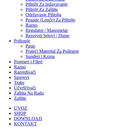
Pištolji Za Izduvavanje
Pištolji Za Zaštitu
Održavanje Pištolja
Posude (Lonče) Za Pištolje
Razno
Regulator / Manometar
Rezervni Setovi / Dizne
Poliranje
Paste
Prateći Materijal Za Poliranje
Sunđeri i Krzna
Prajmeri i Fileri
Razno
Razređivači
Sprejevi
Trake
Učvršćivači
Zaštita Na Radu
Zaštite
UVOZ
SHOP
DOWNLOAD
KONTAKT