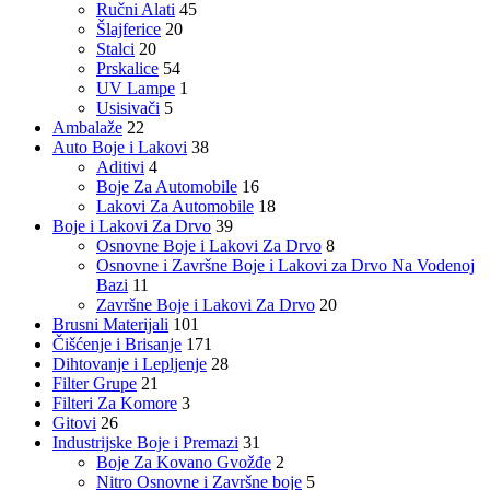
Ručni Alati
45
Šlajferice
20
Stalci
20
Prskalice
54
UV Lampe
1
Usisivači
5
Ambalaže
22
Auto Boje i Lakovi
38
Aditivi
4
Boje Za Automobile
16
Lakovi Za Automobile
18
Boje i Lakovi Za Drvo
39
Osnovne Boje i Lakovi Za Drvo
8
Osnovne i Završne Boje i Lakovi za Drvo Na Vodenoj
Bazi
11
Završne Boje i Lakovi Za Drvo
20
Brusni Materijali
101
Čišćenje i Brisanje
171
Dihtovanje i Lepljenje
28
Filter Grupe
21
Filteri Za Komore
3
Gitovi
26
Industrijske Boje i Premazi
31
Boje Za Kovano Gvožđe
2
Nitro Osnovne i Završne boje
5