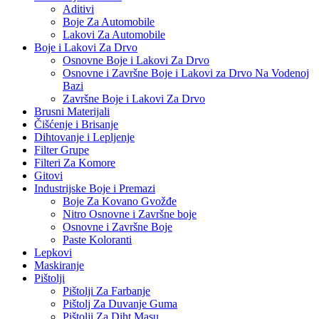
Aditivi
Boje Za Automobile
Lakovi Za Automobile
Boje i Lakovi Za Drvo
Osnovne Boje i Lakovi Za Drvo
Osnovne i Završne Boje i Lakovi za Drvo Na Vodenoj
Bazi
Završne Boje i Lakovi Za Drvo
Brusni Materijali
Čišćenje i Brisanje
Dihtovanje i Lepljenje
Filter Grupe
Filteri Za Komore
Gitovi
Industrijske Boje i Premazi
Boje Za Kovano Gvožđe
Nitro Osnovne i Završne boje
Osnovne i Završne Boje
Paste Koloranti
Lepkovi
Maskiranje
Pištolji
Pištolji Za Farbanje
Pištolj Za Duvanje Guma
Pištolji Za Diht Masu