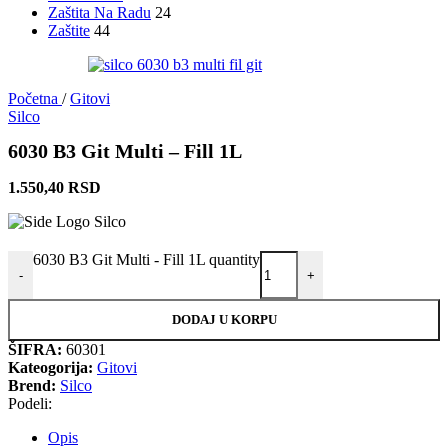
Zaštita Na Radu
24
Zaštite
44
Početna
/
Gitovi
Silco
6030 B3 Git Multi – Fill 1L
1.550,40
RSD
6030 B3 Git Multi - Fill 1L quantity
-
+
DODAJ U KORPU
ŠIFRA:
60301
Kateogorija:
Gitovi
Brend:
Silco
Podeli:
Opis