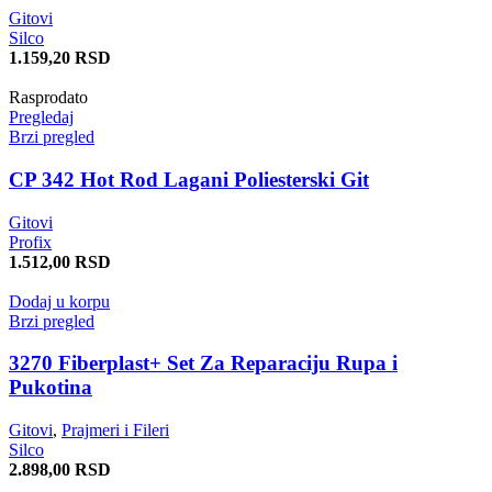
Gitovi
Silco
1.159,20
RSD
Rasprodato
Pregledaj
Brzi pregled
CP 342 Hot Rod Lagani Poliesterski Git
Gitovi
Profix
1.512,00
RSD
Dodaj u korpu
Brzi pregled
3270 Fiberplast+ Set Za Reparaciju Rupa i
Pukotina
Gitovi
,
Prajmeri i Fileri
Silco
2.898,00
RSD