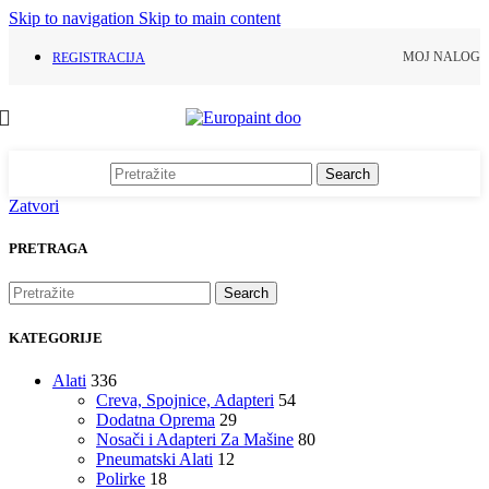
Skip to navigation
Skip to main content
MOJ NALOG
REGISTRACIJA
Search
Zatvori
PRETRAGA
Search
KATEGORIJE
Alati
336
Creva, Spojnice, Adapteri
54
Dodatna Oprema
29
Nosači i Adapteri Za Mašine
80
Pneumatski Alati
12
Polirke
18