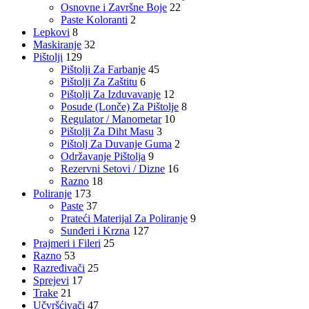
Osnovne i Završne Boje
22
Paste Koloranti
2
Lepkovi
8
Maskiranje
32
Pištolji
129
Pištolji Za Farbanje
45
Pištolji Za Zaštitu
6
Pištolji Za Izduvavanje
12
Posude (Lonče) Za Pištolje
8
Regulator / Manometar
10
Pištolji Za Diht Masu
3
Pištolj Za Duvanje Guma
2
Održavanje Pištolja
9
Rezervni Setovi / Dizne
16
Razno
18
Poliranje
173
Paste
37
Prateći Materijal Za Poliranje
9
Sunđeri i Krzna
127
Prajmeri i Fileri
25
Razno
53
Razređivači
25
Sprejevi
17
Trake
21
Učvršćivači
47