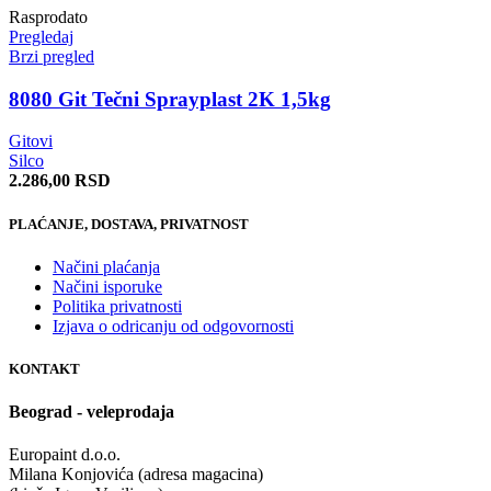
Rasprodato
Pregledaj
Brzi pregled
8080 Git Tečni Sprayplast 2K 1,5kg
Gitovi
Silco
2.286,00
RSD
PLAĆANJE, DOSTAVA, PRIVATNOST
Načini plaćanja
Načini isporuke
Politika privatnosti
Izjava o odricanju od odgovornosti
KONTAKT
Beograd - veleprodaja
Europaint d.o.o.
Milana Konjovića (adresa magacina)