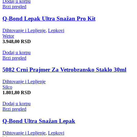
Dodaj u korpu
Brzi pregled
Q-Bond Lepak Ultra Snažan Pro Kit
Dihtovanje i Lepljenje
,
Lepkovi
Wetor
3.948,00
RSD
Dodaj u korpu
Brzi pregled
5082 Crni Prajmer Za Vetrobransko Staklo 30ml
Dihtovanje i Lepljenje
Silco
1.801,80
RSD
Dodaj u korpu
Brzi pregled
Q-Bond Ultra Snažan Lepak
Dihtovanje i Lepljenje
,
Lepkovi