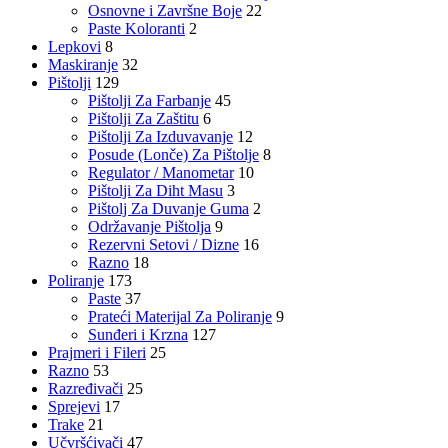
Osnovne i Završne Boje
22
Paste Koloranti
2
Lepkovi
8
Maskiranje
32
Pištolji
129
Pištolji Za Farbanje
45
Pištolji Za Zaštitu
6
Pištolji Za Izduvavanje
12
Posude (Lonče) Za Pištolje
8
Regulator / Manometar
10
Pištolji Za Diht Masu
3
Pištolj Za Duvanje Guma
2
Održavanje Pištolja
9
Rezervni Setovi / Dizne
16
Razno
18
Poliranje
173
Paste
37
Prateći Materijal Za Poliranje
9
Sunđeri i Krzna
127
Prajmeri i Fileri
25
Razno
53
Razređivači
25
Sprejevi
17
Trake
21
Učvršćivači
47