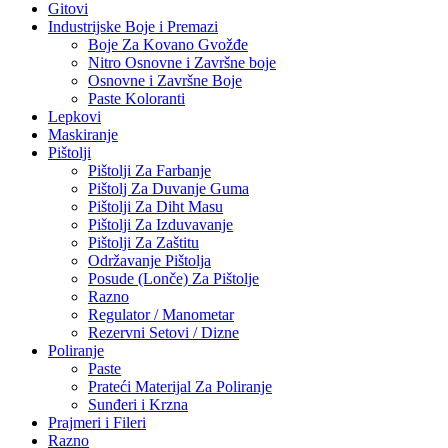
Gitovi
Industrijske Boje i Premazi
Boje Za Kovano Gvožđe
Nitro Osnovne i Završne boje
Osnovne i Završne Boje
Paste Koloranti
Lepkovi
Maskiranje
Pištolji
Pištolji Za Farbanje
Pištolj Za Duvanje Guma
Pištolji Za Diht Masu
Pištolji Za Izduvavanje
Pištolji Za Zaštitu
Održavanje Pištolja
Posude (Lonče) Za Pištolje
Razno
Regulator / Manometar
Rezervni Setovi / Dizne
Poliranje
Paste
Prateći Materijal Za Poliranje
Sunđeri i Krzna
Prajmeri i Fileri
Razno