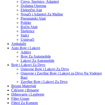
Creva, Spojnice, Adapteri
Dodatna Oprema
Električni Alat
Nosači i Adapteri Za Mašine
Pneumatski Alati
Polirke
Ručni Alati
Šlajferice
Stalci
Usisivači
Ambalaže
Auto Boje i Lakovi
Aditivi
Boje Za Automobile
Lakovi Za Automobile
Boje i Lakovi Za Drvo
Osnovne Boje i Lakovi Za Drvo
Osnovne i Završne Boje i Lakovi za Drvo Na Vodenoj
Bazi
Završne Boje i Lakovi Za Drvo
Brusni Materijali
Čišćenje i Brisanje
Dihtovanje i Lepljenje
Filter Grupe
Filteri Za Komore