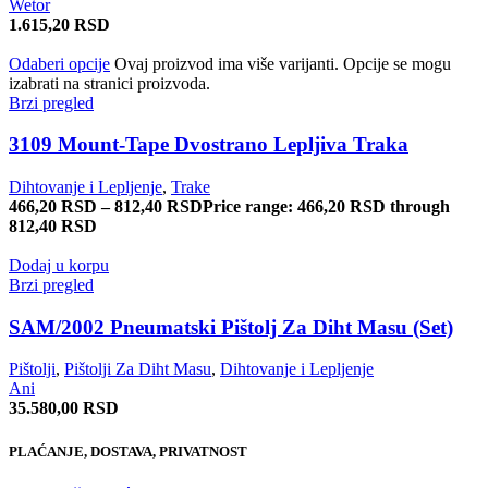
Wetor
1.615,20
RSD
Odaberi opcije
Ovaj proizvod ima više varijanti. Opcije se mogu
izabrati na stranici proizvoda.
Brzi pregled
3109 Mount-Tape Dvostrano Lepljiva Traka
Dihtovanje i Lepljenje
,
Trake
466,20
RSD
–
812,40
RSD
Price range: 466,20 RSD through
812,40 RSD
Dodaj u korpu
Brzi pregled
SAM/2002 Pneumatski Pištolj Za Diht Masu (Set)
Pištolji
,
Pištolji Za Diht Masu
,
Dihtovanje i Lepljenje
Ani
35.580,00
RSD
PLAĆANJE, DOSTAVA, PRIVATNOST