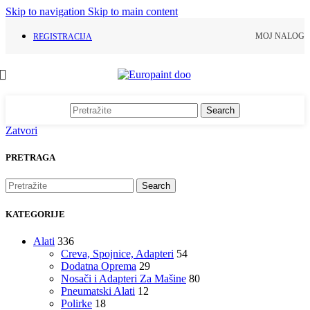
Skip to navigation
Skip to main content
MOJ NALOG
REGISTRACIJA
Search
Zatvori
PRETRAGA
Search
KATEGORIJE
Alati
336
Creva, Spojnice, Adapteri
54
Dodatna Oprema
29
Nosači i Adapteri Za Mašine
80
Pneumatski Alati
12
Polirke
18