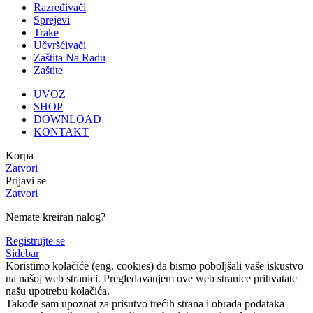
Razređivači
Sprejevi
Trake
Učvršćivači
Zaštita Na Radu
Zaštite
UVOZ
SHOP
DOWNLOAD
KONTAKT
Korpa
Zatvori
Prijavi se
Zatvori
Nemate kreiran nalog?
Registrujte se
Sidebar
Koristimo kolačiće (eng. cookies) da bismo poboljšali vaše iskustvo
na našoj web stranici. Pregledavanjem ove web stranice prihvatate
našu upotrebu kolačića.
Takođe sam upoznat za prisutvo trećih strana i obrada podataka