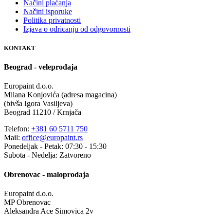
Načini plaćanja
Načini isporuke
Politika privatnosti
Izjava o odricanju od odgovornosti
KONTAKT
Beograd - veleprodaja
Europaint d.o.o.
Milana Konjovića (adresa magacina)
(bivša Igora Vasiljeva)
Beograd 11210 / Krnjača
Telefon:
+381 60 5711 750
Mail:
office@europaint.rs
Ponedeljak - Petak: 07:30 - 15:30
Subota - Nedelja: Zatvoreno
Obrenovac - maloprodaja
Europaint d.o.o.
MP Obrenovac
Aleksandra Ace Simovica 2v