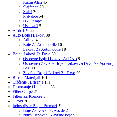
Ručni Alati
45
Šlajferice
20
Stalci
20
Prskalice
54
UV Lampe
1
Usisivači
5
Ambalaže
22
Auto Boje i Lakovi
38
Aditivi
4
Boje Za Automobile
16
Lakovi Za Automobile
18
Boje i Lakovi Za Drvo
39
Osnovne Boje i Lakovi Za Drvo
8
Osnovne i Završne Boje i Lakovi za Drvo Na Vodenoj
Bazi
11
Završne Boje i Lakovi Za Drvo
20
Brusni Materijali
101
Čišćenje i Brisanje
171
Dihtovanje i Lepljenje
28
Filter Grupe
21
Filteri Za Komore
3
Gitovi
26
Industrijske Boje i Premazi
31
Boje Za Kovano Gvožđe
2
Nitro Osnovne i Završne boje
5