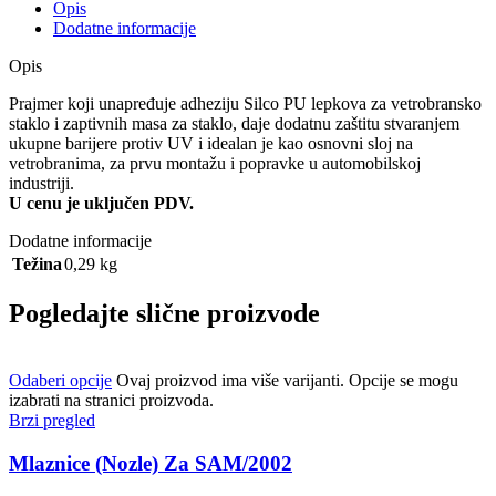
Opis
Dodatne informacije
Opis
Prajmer koji unapređuje adheziju Silco PU lepkova za vetrobransko
staklo i zaptivnih masa za staklo, daje dodatnu zaštitu stvaranjem
ukupne barijere protiv UV i idealan je kao osnovni sloj na
vetrobranima, za prvu montažu i popravke u automobilskoj
industriji.
U cenu je uključen PDV.
Dodatne informacije
Težina
0,29 kg
Pogledajte slične proizvode
Odaberi opcije
Ovaj proizvod ima više varijanti. Opcije se mogu
izabrati na stranici proizvoda.
Brzi pregled
Mlaznice (Nozle) Za SAM/2002