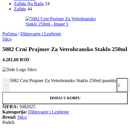
Zaštita Na Radu
24
Zaštite
44
Početna
/
Dihtovanje i Lepljenje
Silco
5082 Crni Prajmer Za Vetrobransko Staklo 250ml
4.281,60
RSD
5082 Crni Prajmer Za Vetrobransko Staklo 250ml quantity
-
DODAJ U KORPU
ŠIFRA:
5082025
Kateogorija:
Dihtovanje i Lepljenje
Brend:
Silco
Podeli: