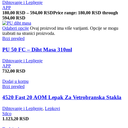
Dihtovanje i Lepljenje
APP
180,00
RSD
–
594,00
RSD
Price range: 180,00 RSD through
594,00 RSD
Odaberi opcije
Ovaj proizvod ima više varijanti. Opcije se mogu
izabrati na stranici proizvoda.
Brzi pregled
PU 50 FC – Diht Masa 310ml
Dihtovanje i Lepljenje
APP
732,00
RSD
Dodaj u korpu
Brzi pregled
4520 Fast 20 AOM Lepak Za Vetrobranska Stakla
Dihtovanje i Lepljenje
,
Lepkovi
Silco
1.123,20
RSD