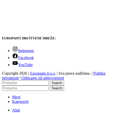
EUROPAINT DRUŠTVENE MREŽE:
Instagram
Facebook
YouTube
Copyright 2026 |
Europaint d.o.o.
| Sva prava zadržana. |
Politika
privatnosti
|
Odricanje od odgovornosti
Search
Search
Meni
Kategorije
Alati