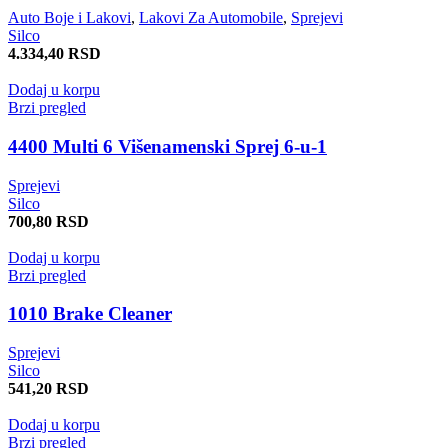
Auto Boje i Lakovi
,
Lakovi Za Automobile
,
Sprejevi
Silco
4.334,40
RSD
Dodaj u korpu
Brzi pregled
4400 Multi 6 Višenamenski Sprej 6-u-1
Sprejevi
Silco
700,80
RSD
Dodaj u korpu
Brzi pregled
1010 Brake Cleaner
Sprejevi
Silco
541,20
RSD
Dodaj u korpu
Brzi pregled