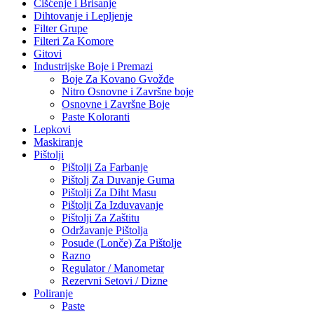
Čišćenje i Brisanje
Dihtovanje i Lepljenje
Filter Grupe
Filteri Za Komore
Gitovi
Industrijske Boje i Premazi
Boje Za Kovano Gvožđe
Nitro Osnovne i Završne boje
Osnovne i Završne Boje
Paste Koloranti
Lepkovi
Maskiranje
Pištolji
Pištolji Za Farbanje
Pištolj Za Duvanje Guma
Pištolji Za Diht Masu
Pištolji Za Izduvavanje
Pištolji Za Zaštitu
Održavanje Pištolja
Posude (Lonče) Za Pištolje
Razno
Regulator / Manometar
Rezervni Setovi / Dizne
Poliranje
Paste