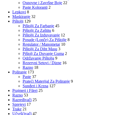
Osnovne i Završne Boje
22
Paste Koloranti
2
Lepkovi
8
Maskiranje
32
Pištolji
129
Pištolji Za Farbanje
45
Pištolji Za Zaštitu
6
Pištolji Za Izduvavanje
12
Posude (Lonče) Za Pištolje
8
Regulator / Manometar
10
Pištolji Za Diht Masu
3
Pištolj Za Duvanje Guma
2
Održavanje Pištolja
9
Rezervni Setovi / Dizne
16
Razno
18
Poliranje
173
Paste
37
Prateći Materijal Za Poliranje
9
Sunđeri i Krzna
127
Prajmeri i Fileri
25
Razno
53
Razređivači
25
Sprejevi
17
Trake
21
Učvršćivači
47