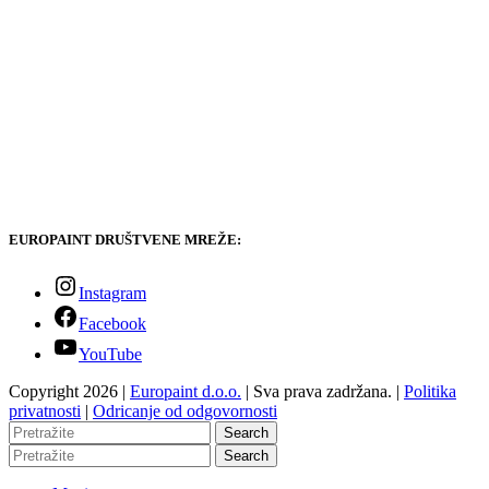
EUROPAINT DRUŠTVENE MREŽE:
Instagram
Facebook
YouTube
Copyright 2026 |
Europaint d.o.o.
| Sva prava zadržana. |
Politika
privatnosti
|
Odricanje od odgovornosti
Search
Search