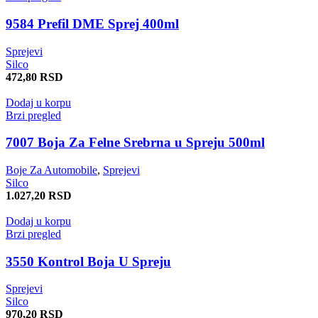
9584 Prefil DME Sprej 400ml
Sprejevi
Silco
472,80
RSD
Dodaj u korpu
Brzi pregled
7007 Boja Za Felne Srebrna u Spreju 500ml
Boje Za Automobile
,
Sprejevi
Silco
1.027,20
RSD
Dodaj u korpu
Brzi pregled
3550 Kontrol Boja U Spreju
Sprejevi
Silco
970,20
RSD