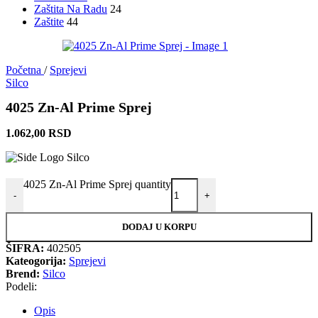
Zaštita Na Radu
24
Zaštite
44
Početna
/
Sprejevi
Silco
4025 Zn-Al Prime Sprej
1.062,00
RSD
4025 Zn-Al Prime Sprej quantity
-
+
DODAJ U KORPU
ŠIFRA:
402505
Kateogorija:
Sprejevi
Brend:
Silco
Podeli:
Opis