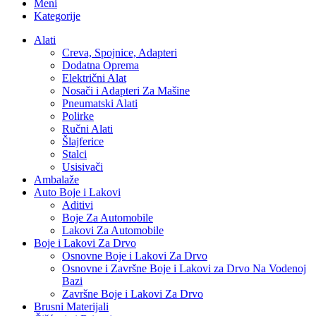
Meni
Kategorije
Alati
Creva, Spojnice, Adapteri
Dodatna Oprema
Električni Alat
Nosači i Adapteri Za Mašine
Pneumatski Alati
Polirke
Ručni Alati
Šlajferice
Stalci
Usisivači
Ambalaže
Auto Boje i Lakovi
Aditivi
Boje Za Automobile
Lakovi Za Automobile
Boje i Lakovi Za Drvo
Osnovne Boje i Lakovi Za Drvo
Osnovne i Završne Boje i Lakovi za Drvo Na Vodenoj
Bazi
Završne Boje i Lakovi Za Drvo
Brusni Materijali