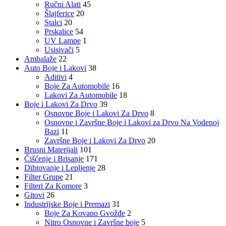
Ručni Alati
45
Šlajferice
20
Stalci
20
Prskalice
54
UV Lampe
1
Usisivači
5
Ambalaže
22
Auto Boje i Lakovi
38
Aditivi
4
Boje Za Automobile
16
Lakovi Za Automobile
18
Boje i Lakovi Za Drvo
39
Osnovne Boje i Lakovi Za Drvo
8
Osnovne i Završne Boje i Lakovi za Drvo Na Vodenoj
Bazi
11
Završne Boje i Lakovi Za Drvo
20
Brusni Materijali
101
Čišćenje i Brisanje
171
Dihtovanje i Lepljenje
28
Filter Grupe
21
Filteri Za Komore
3
Gitovi
26
Industrijske Boje i Premazi
31
Boje Za Kovano Gvožđe
2
Nitro Osnovne i Završne boje
5