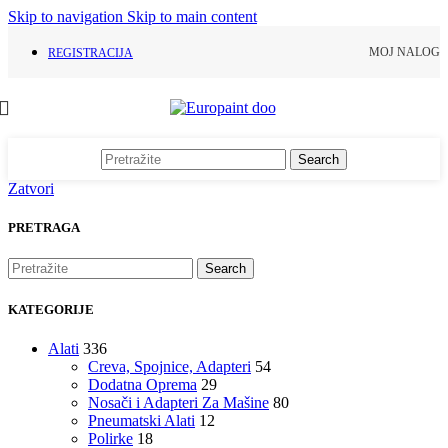
Skip to navigation
Skip to main content
MOJ NALOG
REGISTRACIJA
Search
Zatvori
PRETRAGA
Search
KATEGORIJE
Alati
336
Creva, Spojnice, Adapteri
54
Dodatna Oprema
29
Nosači i Adapteri Za Mašine
80
Pneumatski Alati
12
Polirke
18