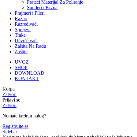
Prateći Materijal Za Poliranje
Sunđeri i Krzna
Prajmeri i Fileri
Razno
Razređivači
Sprejevi
Trake
Učvršćivači
Zaštita Na Radu
Zaštite
UVOZ
SHOP
DOWNLOAD
KONTAKT
Korpa
Zatvori
Prijavi se
Zatvori
Nemate kreiran nalog?
Registrujte se
Sidebar