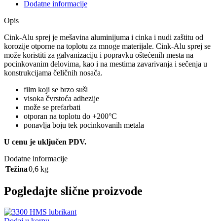
Dodatne informacije
Opis
Cink-Alu sprej je mešavina aluminijuma i cinka i nudi zaštitu od
korozije otporne na toplotu za mnoge materijale. Cink-Alu sprej se
može koristiti za galvanizaciju i popravku oštećenih mesta na
pocinkovanim delovima, kao i na mestima zavarivanja i sečenja u
konstrukcijama čeličnih nosača.
film koji se brzo suši
visoka čvrstoća adhezije
može se prefarbati
otporan na toplotu do +200°C
ponavlja boju tek pocinkovanih metala
U cenu je uključen PDV.
Dodatne informacije
Težina
0,6 kg
Pogledajte slične proizvode
Dodaj u korpu