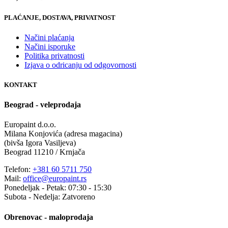
PLAĆANJE, DOSTAVA, PRIVATNOST
Načini plaćanja
Načini isporuke
Politika privatnosti
Izjava o odricanju od odgovornosti
KONTAKT
Beograd - veleprodaja
Europaint d.o.o.
Milana Konjovića (adresa magacina)
(bivša Igora Vasiljeva)
Beograd 11210 / Krnjača
Telefon:
+381 60 5711 750
Mail:
office@europaint.rs
Ponedeljak - Petak: 07:30 - 15:30
Subota - Nedelja: Zatvoreno
Obrenovac - maloprodaja