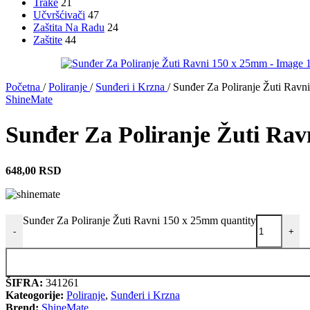
Trake
21
Učvršćivači
47
Zaštita Na Radu
24
Zaštite
44
Početna
/
Poliranje
/
Sunđeri i Krzna
/
Sunđer Za Poliranje Žuti Rav
ShineMate
Sunđer Za Poliranje Žuti Ra
648,00
RSD
Sunđer Za Poliranje Žuti Ravni 150 x 25mm quantity
-
+
ŠIFRA:
341261
Kateogorije:
Poliranje
,
Sunđeri i Krzna
Brend:
ShineMate