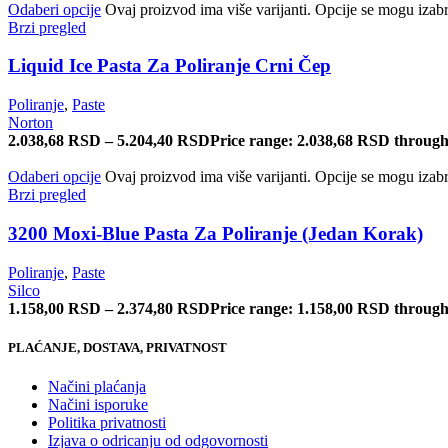
Odaberi opcije
Ovaj proizvod ima više varijanti. Opcije se mogu izabra
Brzi pregled
Liquid Ice Pasta Za Poliranje Crni Čep
Poliranje
,
Paste
Norton
2.038,68
RSD
–
5.204,40
RSD
Price range: 2.038,68 RSD throug
Odaberi opcije
Ovaj proizvod ima više varijanti. Opcije se mogu izabra
Brzi pregled
3200 Moxi-Blue Pasta Za Poliranje (Jedan Korak)
Poliranje
,
Paste
Silco
1.158,00
RSD
–
2.374,80
RSD
Price range: 1.158,00 RSD throug
PLAĆANJE, DOSTAVA, PRIVATNOST
Načini plaćanja
Načini isporuke
Politika privatnosti
Izjava o odricanju od odgovornosti