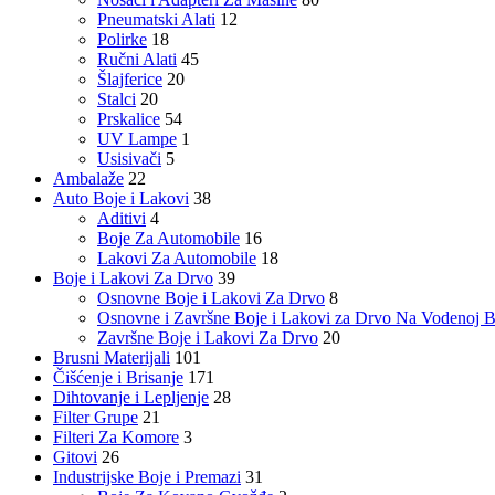
Pneumatski Alati
12
Polirke
18
Ručni Alati
45
Šlajferice
20
Stalci
20
Prskalice
54
UV Lampe
1
Usisivači
5
Ambalaže
22
Auto Boje i Lakovi
38
Aditivi
4
Boje Za Automobile
16
Lakovi Za Automobile
18
Boje i Lakovi Za Drvo
39
Osnovne Boje i Lakovi Za Drvo
8
Osnovne i Završne Boje i Lakovi za Drvo Na Vodenoj B
Završne Boje i Lakovi Za Drvo
20
Brusni Materijali
101
Čišćenje i Brisanje
171
Dihtovanje i Lepljenje
28
Filter Grupe
21
Filteri Za Komore
3
Gitovi
26
Industrijske Boje i Premazi
31