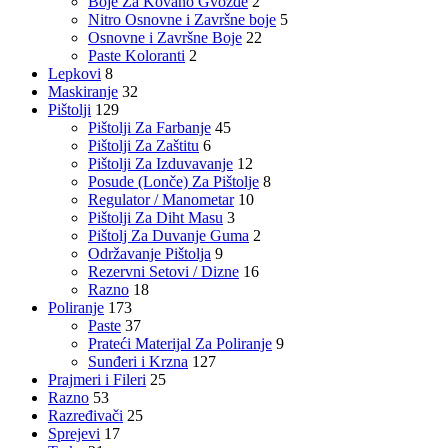
Boje Za Kovano Gvožđe
2
Nitro Osnovne i Završne boje
5
Osnovne i Završne Boje
22
Paste Koloranti
2
Lepkovi
8
Maskiranje
32
Pištolji
129
Pištolji Za Farbanje
45
Pištolji Za Zaštitu
6
Pištolji Za Izduvavanje
12
Posude (Lonče) Za Pištolje
8
Regulator / Manometar
10
Pištolji Za Diht Masu
3
Pištolj Za Duvanje Guma
2
Održavanje Pištolja
9
Rezervni Setovi / Dizne
16
Razno
18
Poliranje
173
Paste
37
Prateći Materijal Za Poliranje
9
Sunđeri i Krzna
127
Prajmeri i Fileri
25
Razno
53
Razređivači
25
Sprejevi
17