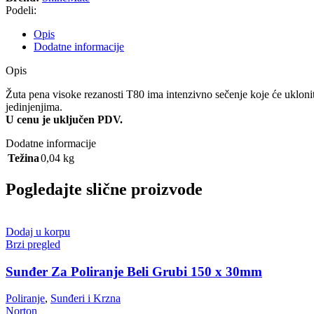
Podeli:
Opis
Dodatne informacije
Opis
Žuta pena visoke rezanosti T80 ima intenzivno sečenje koje će uklonit
jedinjenjima.
U cenu je uključen PDV.
Dodatne informacije
Težina
0,04 kg
Pogledajte slične proizvode
Dodaj u korpu
Brzi pregled
Sunđer Za Poliranje Beli Grubi 150 x 30mm
Poliranje
,
Sunđeri i Krzna
Norton