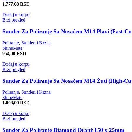
1.777,08
RSD
Dodaj u korpu
Brzi pregled
Sunđer Za Poliranje Sa Nosačem M14 Plavi (Fast-C
Poliranje
,
Sunđeri i Krzna
ShineMate
954,00
RSD
Dodaj u korpu
Brzi pregled
Sunđer Za Poliranje Sa Nosačem M14 Žuti (High-C
Poliranje
,
Sunđeri i Krzna
ShineMate
1.008,00
RSD
Dodaj u korpu
Brzi pregled
Sunđer Za Poliranje Diamond Oranž 150 x 25mm