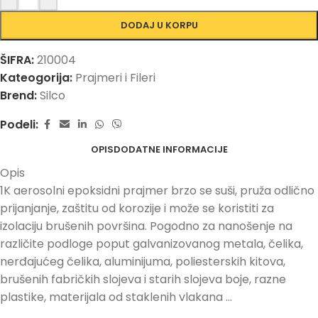
DODAJ U KORPU
ŠIFRA:
210004
Kateogorija:
Prajmeri i Fileri
Brend:
Silco
Podeli:
OPIS
DODATNE INFORMACIJE
Opis
1K aerosolni epoksidni prajmer brzo se suši, pruža odlično
prijanjanje, zaštitu od korozije i može se koristiti za
izolaciju brušenih površina. Pogodno za nanošenje na
različite podloge poput galvanizovanog metala, čelika,
nerđajućeg čelika, aluminijuma, poliesterskih kitova,
brušenih fabričkih slojeva i starih slojeva boje, razne
plastike, materijala od staklenih vlakana …