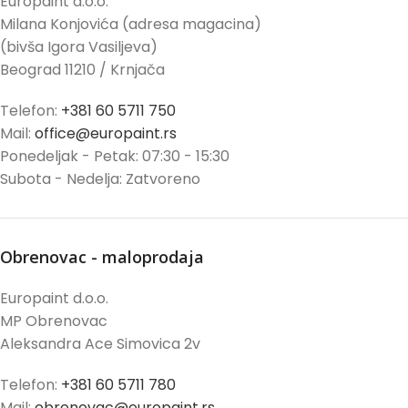
Europaint d.o.o.
Milana Konjovića (adresa magacina)
(bivša Igora Vasiljeva)
Beograd 11210 / Krnjača
Telefon:
+381 60 5711 750
Mail:
office@europaint.rs
Ponedeljak - Petak: 07:30 - 15:30
Subota - Nedelja: Zatvoreno
Obrenovac - maloprodaja
Europaint d.o.o.
MP Obrenovac
Aleksandra Ace Simovica 2v
Telefon:
+381 60 5711 780
Mail:
obrenovac@europaint.rs