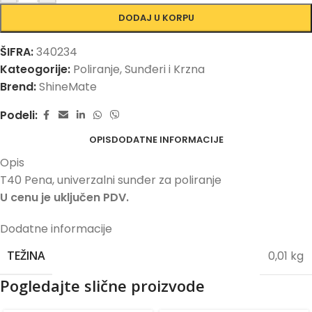
DODAJ U KORPU
ŠIFRA:
340234
Kateogorije:
Poliranje
,
Sunđeri i Krzna
Brend:
ShineMate
Podeli:
OPIS
DODATNE INFORMACIJE
Opis
T40 Pena, univerzalni sunđer za poliranje
U cenu je uključen PDV.
Dodatne informacije
0,01 kg
TEŽINA
Pogledajte slične proizvode