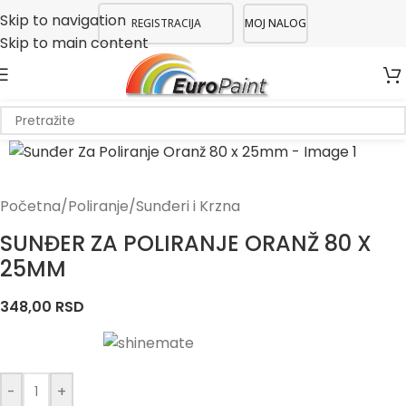
Skip to navigation
REGISTRACIJA
MOJ NALOG
Skip to main content
Početna
/
Poliranje
/
Sunđeri i Krzna
SUNĐER ZA POLIRANJE ORANŽ 80 X
25MM
348,00
RSD
-
+