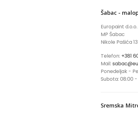
Šabac - malo
Europaint d.o.o.
MP Šabac
Nikole Pašića 13
Telefon:
+381 6
Mail:
sabac@eur
Ponedeljak - Pe
Subota: 08:00 -
Sremska Mitr
Europaint d.o.o.
MP Sremska Mi
Palanka 109