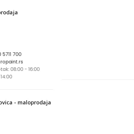
prodaja
0 5711 700
opaint.rs
tak: 08:00 - 16:00
 14:00
ovica - maloprodaja
trovica