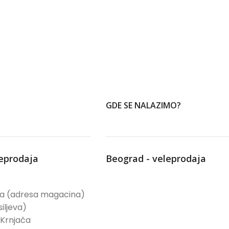
GDE SE NALAZIMO?
leprodaja
Beograd - veleprodaja
ća (adresa magacina)
iljeva)
 Krnjača