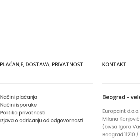
PLAĆANJE, DOSTAVA, PRIVATNOST
KONTAKT
Beograd - ve
Načini plaćanja
Načini isporuke
Europaint d.o.o.
Politika privatnosti
Milana Konjovi
Izjava o odricanju od odgovornosti
(bivša Igora Vas
Beograd 11210 /