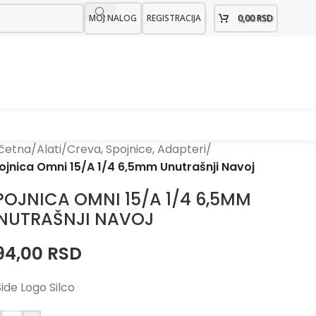
MOJ NALOG
REGISTRACIJA
0,00
RSD
četna
/
Alati
/
Creva, Spojnice, Adapteri
/
ojnica Omni 15/A 1/4 6,5mm Unutrašnji Navoj
POJNICA OMNI 15/A 1/4 6,5MM
NUTRAŠNJI NAVOJ
94,00
RSD