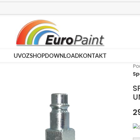
UVOZ
SHOP
DOWNLOAD
KONTAKT
Po
Sp
S
U
2