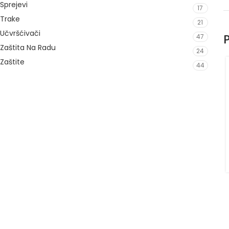
Sprejevi
17
Trake
21
Učvršćivači
P
47
Zaštita Na Radu
24
Zaštite
44