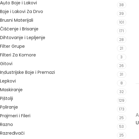
Auto Boje i Lakovi
38
Boje i Lakovi Za Drvo
39
Brusni Materijali
101
Čišćenje i Brisanje
171
Dihtovanje i Lepljenje
28
Filter Grupe
21
Filteri Za Komore
3
Gitovi
26
Industrijske Boje i Premazi
31
Lepkovi
8
Maskiranje
32
Pištolji
129
Poliranje
173
A
Prajmeri i Fileri
25
U
Razno
53
Razređivači
25