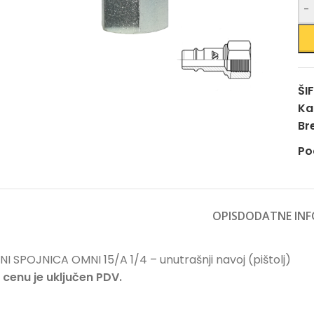
-
ŠI
Ka
Br
Po
OPIS
DODATNE INF
NI SPOJNICA OMNI 15/A 1/4 – unutrašnji navoj (pištolj)
 cenu je uključen PDV.