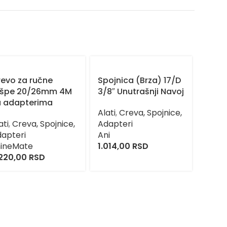
evo za ručne
Spojnica (Brza) 17/D
Spojn
ašpe 20/26mm 4M
3/8″ Unutrašnji Navoj
1/4″ 
a adapterima
Alati
,
Creva, Spojnice,
Alati
,
ati
,
Creva, Spojnice,
Adapteri
Adapt
apteri
Ani
Ani
hineMate
1.014,00
RSD
1.014
220,00
RSD