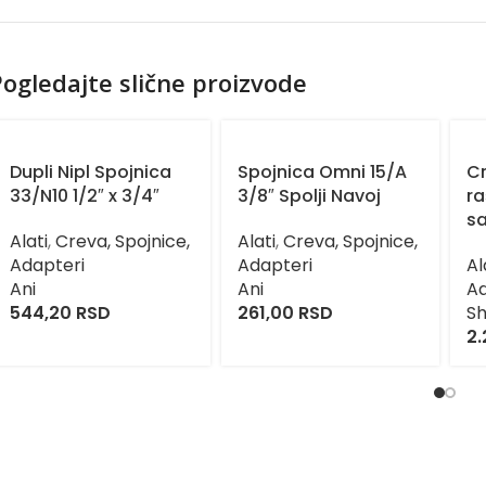
ogledajte slične proizvode
Dupli Nipl Spojnica
Spojnica Omni 15/A
Cr
33/N10 1/2″ x 3/4″
3/8″ Spolji Navoj
r
s
Alati
,
Creva, Spojnice,
Alati
,
Creva, Spojnice,
Adapteri
Adapteri
Al
Ani
Ani
Ad
544,20
RSD
261,00
RSD
S
2.