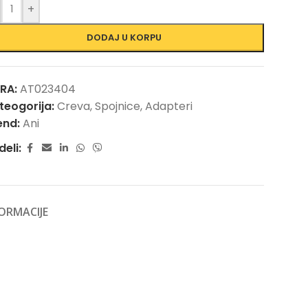
+
DODAJ U KORPU
FRA:
AT023404
teogorija:
Creva, Spojnice, Adapteri
end:
Ani
deli:
ORMACIJE