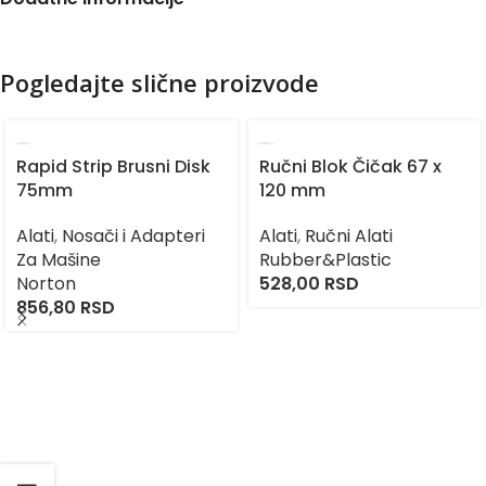
Pogledajte slične proizvode
Rapid Strip Brusni Disk
Ručni Blok Čičak 67 x
75mm
120 mm
Alati
,
Nosači i Adapteri
Alati
,
Ručni Alati
Za Mašine
Rubber&Plastic
Norton
528,00
RSD
856,80
RSD