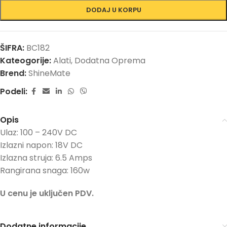
DODAJ U KORPU
ŠIFRA:
BC182
Kateogorije:
Alati
,
Dodatna Oprema
Brend:
ShineMate
Podeli:
Opis
Ulaz: 100 – 240V DC
Izlazni napon: 18V DC
Izlazna struja: 6.5 Amps
Rangirana snaga: 160w
U cenu je uključen PDV.
Dodatne informacije