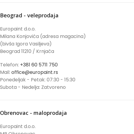
Beograd - veleprodaja
Europaint d.o.o.
Milana Konjovića (adresa magacina)
(bivša Igora Vasiljeva)
Beograd 11210 / Krnjača
Telefon:
+381 60 5711 750
Mail:
office@europaint.rs
Ponedeljak - Petak: 07:30 - 15:30
Subota - Nedelja: Zatvoreno
Obrenovac - maloprodaja
Europaint d.o.o.
MP Obrenovac